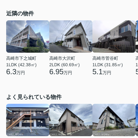
近隣の物件
高崎市菅谷町
高崎市下之城町
高崎市大沢町
1LDK (31.85㎡)
1
1LDK (42.38㎡)
2LDK (60.69㎡)
5.1
6.3
6.95
万円
万円
万円
よく見られている物件