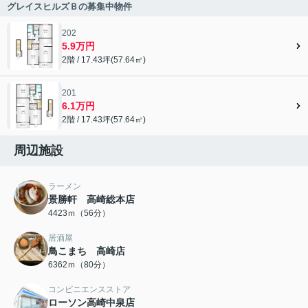
グレイスヒルズＢの募集中物件
202
5.9万円
2階 / 17.43坪(57.64㎡)
201
6.1万円
2階 / 17.43坪(57.64㎡)
周辺施設
ラーメン
景勝軒 高崎総本店
4423ｍ（56分）
居酒屋
鳥こまち 高崎店
6362ｍ（80分）
コンビニエンスストア
ローソン高崎中泉店