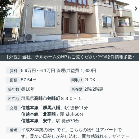
【外観】当社、チルホームのHPもご覧ください(^^)/物件情報多数♪
5.9万円～6.1万円 管理/共益費 1,800円
賃料
57.64㎡
2LDK
面積
間取り
築10年
2階/2階建
築年数
所在階
群馬県
高崎市
剣崎町
８３０－１
所在地
信越本線
「
群馬八幡
」駅 徒歩11分
交通
信越本線
「
北高崎
」駅 徒歩60分
信越本線
「
安中
」駅 徒歩70分
平成28年築の物件です。こちらの物件はアパートで
備考
す。暖かい日差しが差し込む、開放感溢れるデザイナー