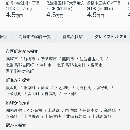
前橋市総社町２丁目
佐波郡玉村町大字角渕
前橋市三俣町２丁目
1LDK (39.74㎡)
2LDK (51.33㎡)
2LDK (54.66㎡)
2
4.5
4.6
4.9
万円
万円
万円
会社
高崎市の物件一覧
群馬八幡駅
グレイスヒルズＢ
市区町村から探す
高崎市
前橋市
伊勢崎市
藤岡市
佐波郡玉村町
北群馬郡吉岡町
渋川市
北群馬郡榛東村
富岡市
吾妻郡中之条町
町名から探す
貝沢町
飯塚町
藤岡
下之城町
元総社町
宮子町
上並榎町
浜尻町
棟高町
上中居町
沿線から探す
湘南新宿ライン高海
上越線
両毛線
信越本線
高崎線
八高線
上毛電鉄
上信電鉄
北陸新幹線
上越新幹線
駅から探す