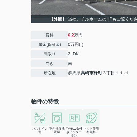
【外観】
当社、チルホームのHPもご覧ください
6.2
万円
賃料
0万円(-)
敷金(保証金)
2LDK
間取り
南
向き
群馬県
高崎市
緑町
３丁目１１-１
所在地
物件の特徴
バストイレ
室内洗濯機
TVモニタ付
ネット使用
別
置場
きインター
料無料
ホン