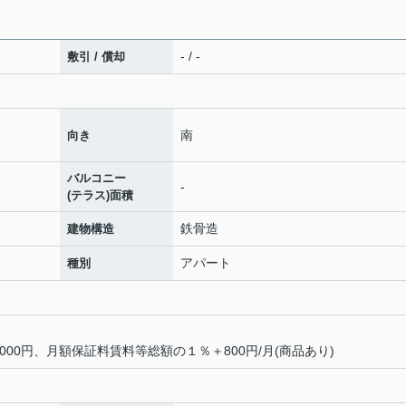
- / -
敷引 / 償却
南
向き
バルコニー
-
(テラス)面積
鉄骨造
建物構造
アパート
種別
00円、月額保証料賃料等総額の１％＋800円/月(商品あり)