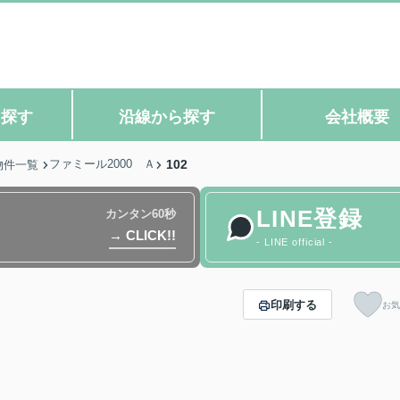
ら探す
沿線から探す
会社概要
ファミール2000 Ａ
102
物件一覧
LINE登録
カンタン60秒
→ CLICK!!
- LINE official -
印刷する
お気