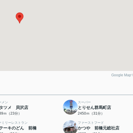
Google Ma
ーメン
スーパー
タツメ 貝沢店
とりせん群馬町店
839ｍ（23分）
2450ｍ（31分）
ァミリーレストラン
ファーストフード
テーキのどん 前橋
かつや 前橋元総社店