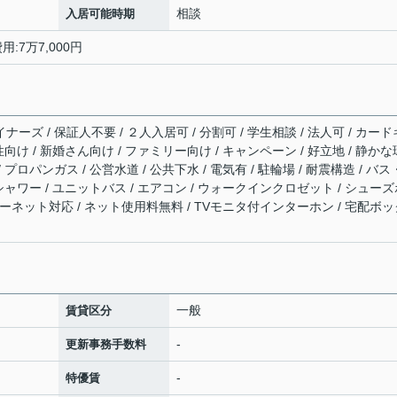
相談
入居可能時期
:7万7,000円
ナーズ / 保証人不要 / ２人入居可 / 分割可 / 学生相談 / 法人可 / カード
女性向け / 新婚さん向け / ファミリー向け / キャンペーン / 好立地 / 静かな
 プロパンガス / 公営水道 / 公共下水 / 電気有 / 駐輪場 / 耐震構造 / バ
/ シャワー / ユニットバス / エアコン / ウォークインクロゼット / シュー
 インターネット対応 / ネット使用料無料 / TVモニタ付インターホン / 宅配ボ
一般
賃貸区分
-
更新事務手数料
-
特優賃