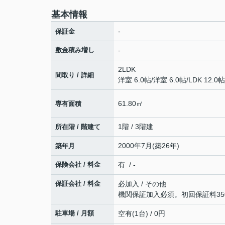
基本情報
-
保証金
敷金積み増し
-
2LDK
間取り / 詳細
洋室 6.0帖
/
洋室 6.0帖
/
LDK 12.0帖
61.80㎡
専有面積
1階 / 3階建
所在階 / 階建て
2000年7月(築26年)
築年月
保険会社 / 料金
有 / -
保証会社 / 料金
必加入 / その他
機関保証加入必須。初回保証料350
駐車場 / 月額
空有(1台) / 0円