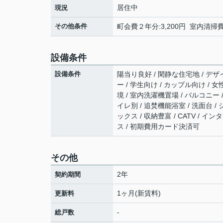
居住中
現況
その他条件
町会費２年分:3,200円 室内清掃費用
設備条件
設備条件
陽当り良好 / 閑静な住宅地 / デザイ
ー / 学生向け / カップル向け / 
境 / 室内洗濯機置場 / バルコニー /
イレ別 / 追焚機能浴室 / 洗面台 
ックス / 収納豊富 / CATV /
ス / 初期費用カード決済可
その他
2年
契約期間
1ヶ月(新賃料)
更新料
-
総戸数