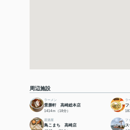
周辺施設
ラーメン
ラ
景勝軒 高崎総本店
フ
1414ｍ（18分）
1
居酒屋
フ
鳥こまち 高崎店
ス