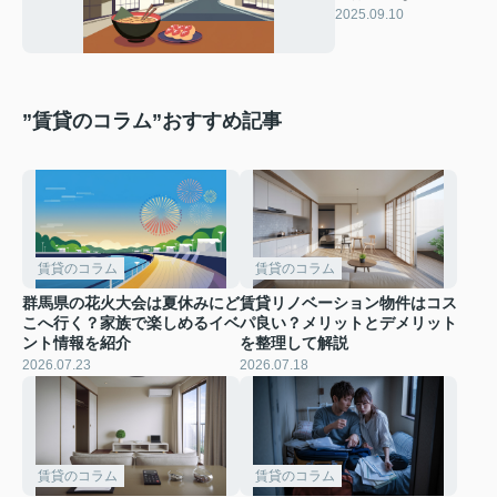
な食べ物やおすすめ
2025.09.10
情報も紹介
”賃貸のコラム”おすすめ記事
賃貸のコラム
賃貸のコラム
群馬県の花火大会は夏休みにど
賃貸リノベーション物件はコス
こへ行く？家族で楽しめるイベ
パ良い？メリットとデメリット
ント情報を紹介
を整理して解説
2026.07.23
2026.07.18
賃貸のコラム
賃貸のコラム