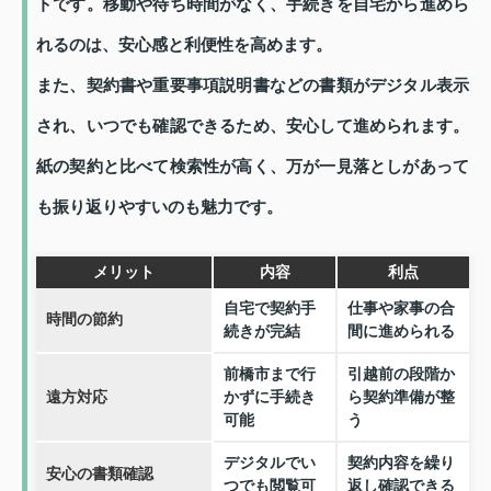
トです。移動や待ち時間がなく、手続きを自宅から進めら
れるのは、安心感と利便性を高めます。
また、契約書や重要事項説明書などの書類がデジタル表示
され、いつでも確認できるため、安心して進められます。
紙の契約と比べて検索性が高く、万が一見落としがあって
も振り返りやすいのも魅力です。
メリット
内容
利点
自宅で契約手
仕事や家事の合
時間の節約
続きが完結
間に進められる
前橋市まで行
引越前の段階か
遠方対応
かずに手続き
ら契約準備が整
可能
う
デジタルでい
契約内容を繰り
安心の書類確認
つでも閲覧可
返し確認できる