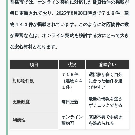
前橋市では、オンライン契約に対応した賃貸物件の掲載が
毎日更新されており、2025年8月28日時点で７１８件、建
物４４１件が掲載されています。このように対応物件の数
が豊富な点は、オンライン契約を検討する方にとって大き
な安心材料となります。
項目
状況
意味合い
７１８件
選択肢が多く自分
対応物件数
（建物４４
に合った物件を選
１件）
びやすい
最新の情報を逃さ
更新頻度
毎日更新
ずチェックできる
オンライン
来店不要で手続き
利便性
契約可
を進められる