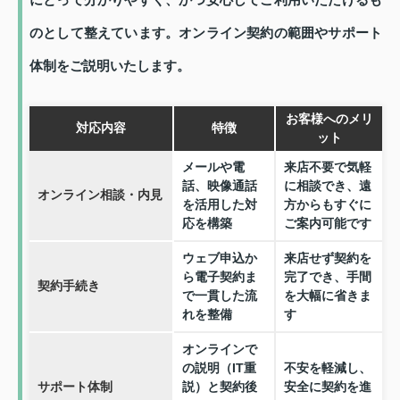
のとして整えています。オンライン契約の範囲やサポート
体制をご説明いたします。
お客様へのメリ
対応内容
特徴
ット
メールや電
来店不要で気軽
話、映像通話
に相談でき、遠
オンライン相談・内見
を活用した対
方からもすぐに
応を構築
ご案内可能です
ウェブ申込か
来店せず契約を
ら電子契約ま
完了でき、手間
契約手続き
で一貫した流
を大幅に省きま
れを整備
す
オンラインで
の説明（IT重
不安を軽減し、
サポート体制
説）と契約後
安全に契約を進