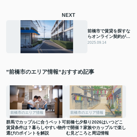
NEXT
前橋市で賃貸を探すな
らオンライン契約が便
利！手続きの流れや注
2025.09.14
意点も詳しく紹介
”前橋市のエリア情報”おすすめ記事
前橋市のエリア情報
前橋市のエリア情報
群馬でカップルに合うペット可
前橋七夕祭り2026はいつどこ
賃貸条件は？暮らしやすい物件
で開催？家族やカップルで楽し
選びのポイントを解説
む見どころと周辺情報