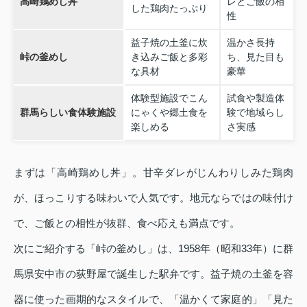
高崎鶏めし丼
レとご飯の相
した鶏肉たっぷり
性
益子焼の土釜に炊
温かさ長持
峠の釜めし
き込みご飯と多彩
ち、見た目も
な具材
豪華
体験型施設でこん
試食や製造体
群馬らしい食体験施設
にゃくや郷土食を
験で地域らし
楽しめる
さ実感
まずは「高崎鶏めし丼」。甘辛ダレがじんわりしみた鶏肉
が、ほっこりする味わいで人気です。地元ならではの味付け
で、ご飯との相性が抜群、食べ応えも満点です。
次にご紹介する「峠の釜めし」は、1958年（昭和33年）に群
馬県安中市の荻野屋で誕生した駅弁です。益子焼の土釜を容
器に使った画期的なスタイルで、「温かくて家庭的」「見た