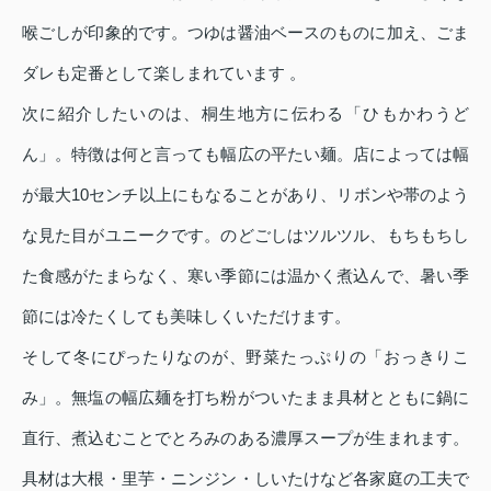
喉ごしが印象的です。つゆは醤油ベースのものに加え、ごま
ダレも定番として楽しまれています 。
次に紹介したいのは、桐生地方に伝わる「ひもかわうど
ん」。特徴は何と言っても幅広の平たい麺。店によっては幅
が最大10センチ以上にもなることがあり、リボンや帯のよう
な見た目がユニークです。のどごしはツルツル、もちもちし
た食感がたまらなく、寒い季節には温かく煮込んで、暑い季
節には冷たくしても美味しくいただけます。
そして冬にぴったりなのが、野菜たっぷりの「おっきりこ
み」。無塩の幅広麺を打ち粉がついたまま具材とともに鍋に
直行、煮込むことでとろみのある濃厚スープが生まれます。
具材は大根・里芋・ニンジン・しいたけなど各家庭の工夫で