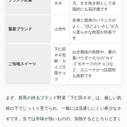
ネギ
力。すき焼き材として全
国的にも高評価です
赤身と脂身のバランスが
よく、“ほどよいさし”が入
畜産ブランド
上州牛
り柔らかな肉質が特長で
す
下仁田
ねぎ風味の煎餅や、桑の
ネギ煎
葉パウダー入りの“カイ
餅・カ
ご当地スイーツ
コ”モチーフのチョコな
イコ王
ど、ユニークかつ話題性
国チョ
も抜群です
コ
まず、群馬の誇るブランド野菜「下仁田ネギ」は、厳しい気
候の下でじっくり育てられ、一般には流通しにくい希少なネ
ギです。生では辛味が強いものの、加熱するととろりと甘く