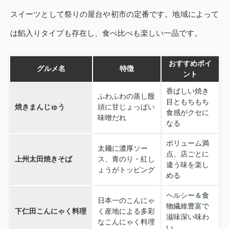
スイーツとして祭りの屋台や初市の定番です。地域によって
は餡入りタイプも存在し、食べ比べも楽しい一品です。
おすすめポイ
グルメ名
特徴
ント
香ばしい焼き
ふわふわの蒸し饅
目ともちもち
焼きまんじゅう
頭に甘じょっぱい
食感がクセに
味噌だれ
なる
ボリューム満
太麺に濃厚ソー
点、店ごとに
上州太田焼きそば
ス、青のり・紅し
違う味を楽し
ょうがトッピング
める
ヘルシー＆食
日本一のこんにゃ
物繊維豊富で
下仁田こんにゃく料理
く産地による多彩
滋味深い味わ
なこんにゃく料理
い