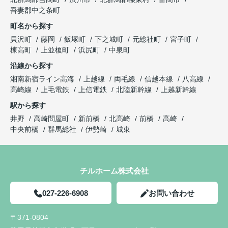
吾妻郡中之条町
町名から探す
貝沢町
藤岡
飯塚町
下之城町
元総社町
宮子町
棟高町
上並榎町
浜尻町
中泉町
沿線から探す
湘南新宿ライン高海
上越線
両毛線
信越本線
八高線
高崎線
上毛電鉄
上信電鉄
北陸新幹線
上越新幹線
駅から探す
井野
高崎問屋町
新前橋
北高崎
前橋
高崎
中央前橋
群馬総社
伊勢崎
城東
チルホーム株式会社
027-226-6908
お問い合わせ
〒371-0804