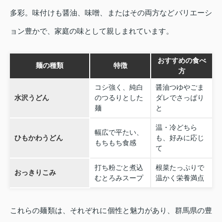
多彩。味付けも醤油、味噌、またはその両方などバリエーシ
ョン豊かで、家庭の味として親しまれています。
おすすめの食べ
麺の種類
特徴
方
コシ強く、純白
醤油つゆやごま
水沢うどん
のつるりとした
ダレでさっぱり
麺
と
温・冷どちら
幅広で平たい、
ひもかわうどん
も、好みに応じ
もちもち食感
て
打ち粉ごと煮込
根菜たっぷりで
おっきりこみ
むとろみスープ
温かく栄養満点
これらの麺類は、それぞれに個性と魅力があり、群馬県の豊