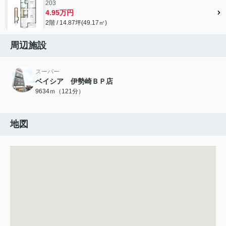
203
4.95万円
2階 / 14.87坪(49.17㎡)
周辺施設
スーパー
ベイシア 伊勢崎ＢＰ店
9634ｍ（121分）
地図