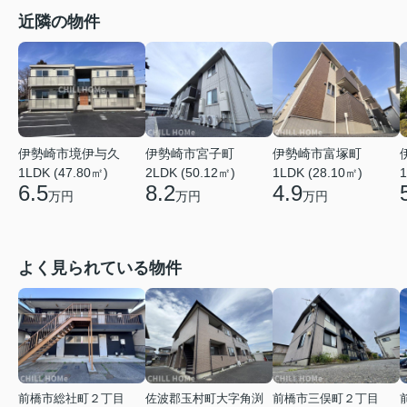
近隣の物件
伊勢崎市境伊与久
伊勢崎市宮子町
伊勢崎市富塚町
1LDK (47.80㎡)
2LDK (50.12㎡)
1LDK (28.10㎡)
1
6.5
8.2
4.9
万円
万円
万円
よく見られている物件
前橋市総社町２丁目
佐波郡玉村町大字角渕
前橋市三俣町２丁目