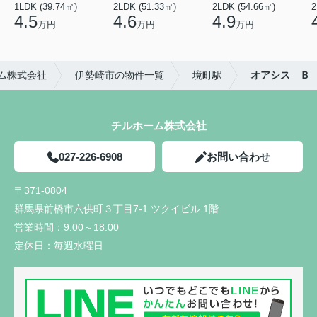
1LDK (39.74㎡)
2LDK (51.33㎡)
2LDK (54.66㎡)
2
4.5
4.6
4.9
万円
万円
万円
ム株式会社
伊勢崎市の物件一覧
境町駅
オアシス Ｂ
チルホーム株式会社
027-226-6908
お問い合わせ
〒371-0804
群馬県前橋市六供町３丁目7-1 ツクイビル 1階
営業時間：
9:00～18:00
定休日：
毎週水曜日