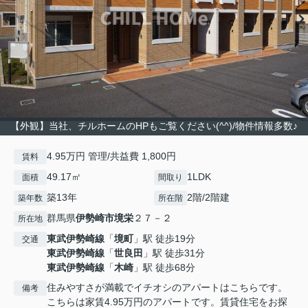
【外観】当社、チルホームのHPもご覧ください(^^)/物件情報多数♪
4.95万円 管理/共益費 1,800円
賃料
49.17㎡
1LDK
面積
間取り
築13年
2階/2階建
築年数
所在階
群馬県
伊勢崎市
境栄
２７－２
所在地
東武伊勢崎線
「
境町
」駅 徒歩19分
交通
東武伊勢崎線
「
世良田
」駅 徒歩31分
東武伊勢崎線
「
木崎
」駅 徒歩68分
住みやすさが満載でイチオシのアパートはこちらです。
備考
こちらは家賃4.95万円のアパートです。賃貸住宅をお探