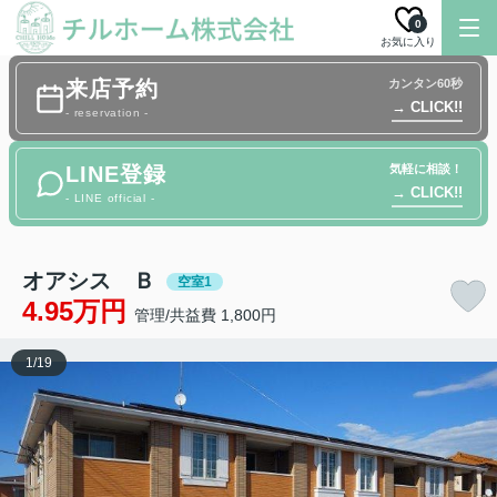
0
お気に入り
来店予約
カンタン60秒
→ CLICK!!
- reservation -
LINE登録
気軽に相談！
→ CLICK!!
- LINE official -
オアシス Ｂ
空室1
4.95万円
管理/共益費 1,800円
1
/
19