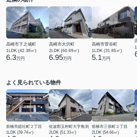
高崎市菅谷町
高崎市下之城町
高崎市大沢町
1
1LDK (31.85㎡)
1LDK (42.38㎡)
2LDK (60.69㎡)
5.1
6.3
6.95
万円
万円
万円
よく見られている物件
前橋市総社町２丁目
佐波郡玉村町大字角渕
前橋市三俣町２丁目
1LDK (39.74㎡)
2LDK (51.33㎡)
2LDK (54.66㎡)
2