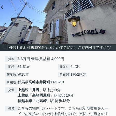
【外観】他社様掲載物件もまとめてご紹介、ご案内可能です(^^)/
6.6万円 管理/共益費 4,000円
賃料
51.51㎡
2LDK
面積
間取り
築18年
1階/2階建
築年数
所在階
群馬県
高崎市
井野町
1148-10
所在地
上越線
「
井野
」駅 徒歩9分
交通
上越線
「
高崎問屋町
」駅 徒歩16分
信越本線
「
北高崎
」駅 徒歩43分
こちらの物件はアパートです。こちらは初期費用をカー
備考
ドでお支払いいただける物件なので、支払い手続きの手