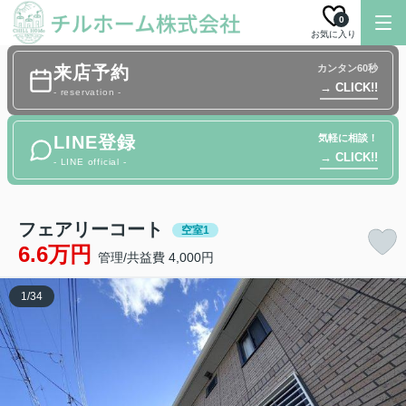
0
お気に入り
来店予約
カンタン60秒
→ CLICK!!
- reservation -
LINE登録
気軽に相談！
→ CLICK!!
- LINE official -
フェアリーコート
空室1
6.6万円
管理/共益費 4,000円
1
/
34