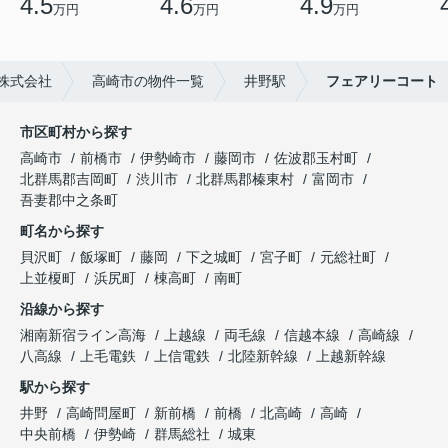
4.5
4.6
4.9
万円
万円
万円
株式会社
高崎市の物件一覧
井野駅
フェアリーコート
市区町村から探す
高崎市
前橋市
伊勢崎市
藤岡市
佐波郡玉村町
北群馬郡吉岡町
渋川市
北群馬郡榛東村
富岡市
吾妻郡中之条町
町名から探す
貝沢町
飯塚町
藤岡
下之城町
宮子町
元総社町
上並榎町
浜尻町
棟高町
南町
沿線から探す
湘南新宿ライン高海
上越線
両毛線
信越本線
高崎線
八高線
上毛電鉄
上信電鉄
北陸新幹線
上越新幹線
駅から探す
井野
高崎問屋町
新前橋
前橋
北高崎
高崎
中央前橋
伊勢崎
群馬総社
城東