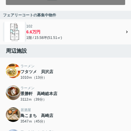
フェアリーコートの募集中物件
102
6.6万円
1階 / 15.58坪(51.51㎡)
周辺施設
ラーメン
フタツメ 貝沢店
1010ｍ（13分）
ラーメン
景勝軒 高崎総本店
3112ｍ（39分）
居酒屋
鳥こまち 高崎店
3547ｍ（45分）