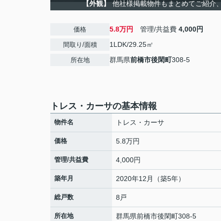
【外観】
他社様掲載物件もまとめてご紹介、ご
5.8万円
管理/共益費
4,000円
価格
1LDK/29.25㎡
間取り/面積
群馬県
前橋市
後閑町
308-5
所在地
トレス・カーサの基本情報
物件名
トレス・カーサ
価格
5.8万円
管理/共益費
4,000円
築年月
2020年12月（築5年）
総戸数
8戸
所在地
群馬県
前橋市
後閑町
308-5