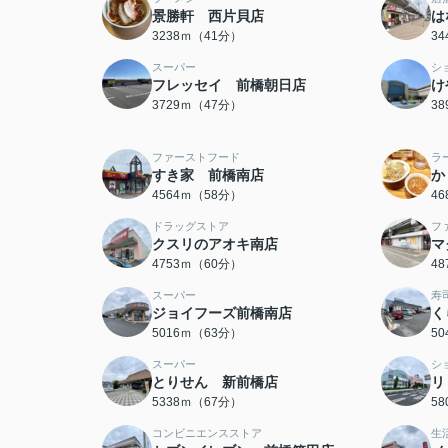
景勝軒 西片貝店
は
3238ｍ（41分）
3
スーパー
シ
フレッセイ 前橋朝日店
け
3729ｍ（47分）
3
ファーストフード
ラ
すき家 前橋南店
か
4564ｍ（58分）
4
ドラッグストア
フ
クスリのアオキ南店
マ
4753ｍ（60分）
4
スーパー
寿
ジョイフーズ前橋南店
く
5016ｍ（63分）
5
スーパー
シ
とりせん 新前橋店
リ
5338ｍ（67分）
5
コンビニエンスストア
生