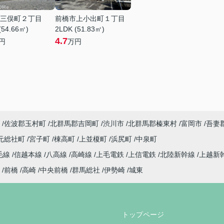
三俣町２丁目
前橋市上小出町１丁目
(54.66㎡)
2LDK (51.83㎡)
4.7
円
万円
佐波郡玉村町
北群馬郡吉岡町
渋川市
北群馬郡榛東村
富岡市
吾妻
元総社町
宮子町
棟高町
上並榎町
浜尻町
中泉町
毛線
信越本線
八高線
高崎線
上毛電鉄
上信電鉄
北陸新幹線
上越新
前橋
高崎
中央前橋
群馬総社
伊勢崎
城東
トップページ