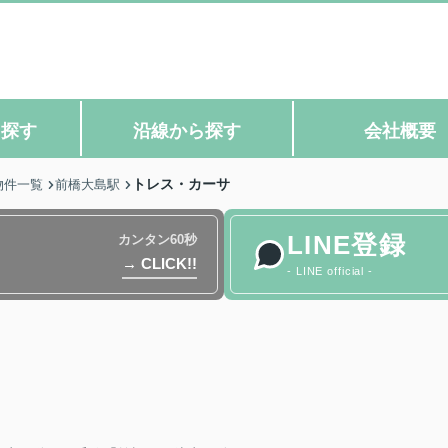
ら探す
沿線から探す
会社概要
トレス・カーサ
物件一覧
前橋大島駅
LINE登録
カンタン60秒
→ CLICK!!
- LINE official -