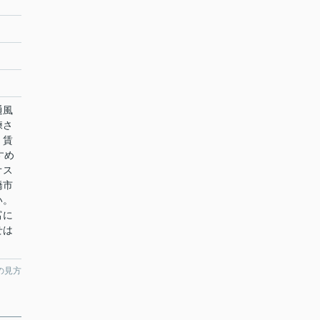
通風
練さ
。賃
すめ
オス
橋市
い。
富に
せは
の見方