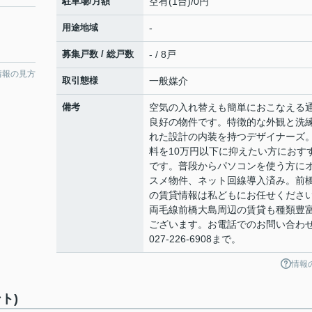
駐車場/月額
空有(1台)/0円
用途地域
-
募集戸数 / 総戸数
- / 8戸
情報の見方
取引態様
一般媒介
備考
空気の入れ替えも簡単におこなえる
良好の物件です。特徴的な外観と洗
れた設計の内装を持つデザイナーズ
料を10万円以下に抑えたい方におす
です。普段からパソコンを使う方に
スメ物件、ネット回線導入済み。前
の賃貸情報は私どもにお任せくださ
両毛線前橋大島周辺の賃貸も種類豊
ございます。お電話でのお問い合わ
027-226-6908まで。
情報
ト)