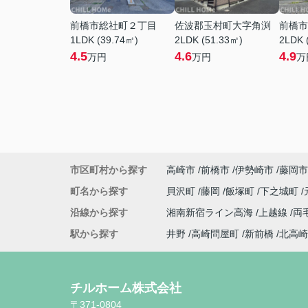
前橋市総社町２丁目
佐波郡玉村町大字角渕
前橋市
1LDK (39.74㎡)
2LDK (51.33㎡)
2LDK 
4.5
4.6
4.9
万円
万円
万
市区町村から探す
高崎市
前橋市
伊勢崎市
藤岡市
町名から探す
貝沢町
藤岡
飯塚町
下之城町
沿線から探す
湘南新宿ライン高海
上越線
両
駅から探す
井野
高崎問屋町
新前橋
北高崎
チルホーム株式会社
〒371-0804