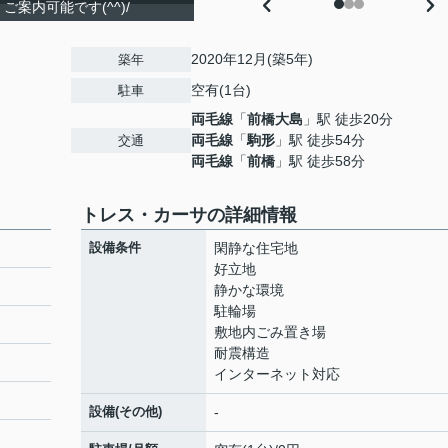
案内可能です(^^)/
2020年12月(築5年)
築年
空有(1台)
駐車
両毛線
「
前橋大島
」駅 徒歩20分
両毛線
「
駒形
」駅 徒歩54分
交通
両毛線
「
前橋
」駅 徒歩58分
トレス・カーサの詳細情報
設備条件
閑静な住宅地
好立地
静かな環境
駐輪場
敷地内ごみ置き場
耐震構造
インターネット対応
設備(その他)
-