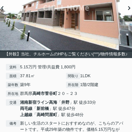
【外観】当社、チルホームのHPもご覧ください(^^)/物件情報多数♪
5.15万円 管理/共益費 1,800円
賃料
37.81㎡
1LDK
面積
間取り
築9年
1階/2階建
築年数
所在階
群馬県
高崎市
菅谷町
２０－２３
所在地
湘南新宿ライン高海
「
井野
」駅 徒歩33分
交通
両毛線
「
新前橋
」駅 徒歩47分
上越線
「
高崎問屋町
」駅 徒歩48分
新しい生活のスタートにおすすめなのが、こちらのアパ
備考
ートです。平成29年築の物件です。価格5.15万円なが