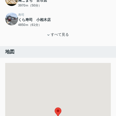
鳥こまち 古市店
3970ｍ（50分）
寿司
くら寿司 小相木店
4850ｍ（61分）
すべて見る
地図