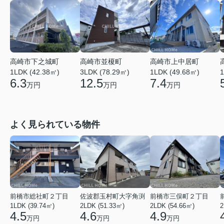
高崎市上中居町
高崎市下之城町
高崎市並榎町
1LDK (49.68㎡)
1
1LDK (42.38㎡)
3LDK (78.29㎡)
7.4
6.3
12.5
万円
万円
万円
よく見られている物件
前橋市総社町２丁目
佐波郡玉村町大字角渕
前橋市三俣町２丁目
1LDK (39.74㎡)
2LDK (51.33㎡)
2LDK (54.66㎡)
2
4.5
4.6
4.9
万円
万円
万円