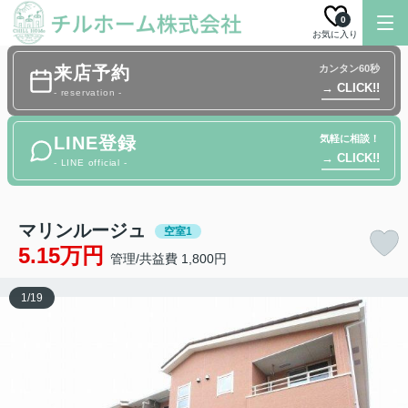
0
お気に入り
来店予約
カンタン60秒
→ CLICK!!
- reservation -
LINE登録
気軽に相談！
→ CLICK!!
- LINE official -
マリンルージュ
空室1
5.15万円
管理/共益費 1,800円
1
/
19