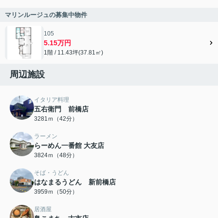
マリンルージュの募集中物件
105
5.15万円
1階 / 11.43坪(37.81㎡)
周辺施設
イタリア料理
五右衛門 前橋店
3281ｍ（42分）
ラーメン
らーめん一番館 大友店
3824ｍ（48分）
そば・うどん
はなまるうどん 新前橋店
3959ｍ（50分）
居酒屋