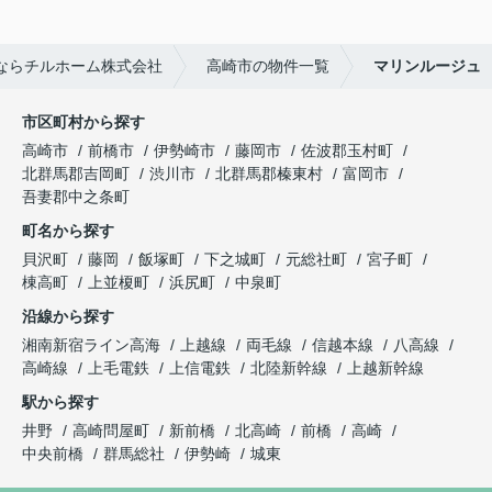
ならチルホーム株式会社
高崎市の物件一覧
マリンルージュ
市区町村から探す
高崎市
前橋市
伊勢崎市
藤岡市
佐波郡玉村町
北群馬郡吉岡町
渋川市
北群馬郡榛東村
富岡市
吾妻郡中之条町
町名から探す
貝沢町
藤岡
飯塚町
下之城町
元総社町
宮子町
棟高町
上並榎町
浜尻町
中泉町
沿線から探す
湘南新宿ライン高海
上越線
両毛線
信越本線
八高線
高崎線
上毛電鉄
上信電鉄
北陸新幹線
上越新幹線
駅から探す
井野
高崎問屋町
新前橋
北高崎
前橋
高崎
中央前橋
群馬総社
伊勢崎
城東