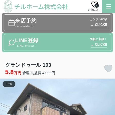
0
お気に入り
来店予約
カンタン60秒
→ CLICK!!
- reservation -
LINE登録
気軽に相談！
→ CLICK!!
- LINE official -
グランドゥール 103
5.8
万円
管理/共益費 4,000円
1
/
20