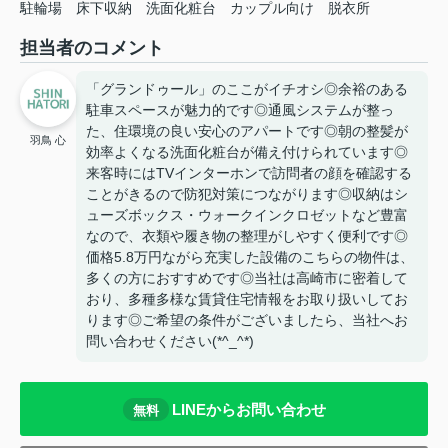
駐輪場
床下収納
洗面化粧台
カップル向け
脱衣所
担当者のコメント
「グランドゥール」のここがイチオシ◎余裕のある
駐車スペースが魅力的です◎通風システムが整っ
た、住環境の良い安心のアパートです◎朝の整髪が
羽鳥 心
効率よくなる洗面化粧台が備え付けられています◎
来客時にはTVインターホンで訪問者の顔を確認する
ことがきるので防犯対策につながります◎収納はシ
ューズボックス・ウォークインクロゼットなど豊富
なので、衣類や履き物の整理がしやすく便利です◎
価格5.8万円ながら充実した設備のこちらの物件は、
多くの方におすすめです◎当社は高崎市に密着して
おり、多種多様な賃貸住宅情報をお取り扱いしてお
ります◎ご希望の条件がございましたら、当社へお
問い合わせください(*^_^*)
LINEからお問い合わせ
無料