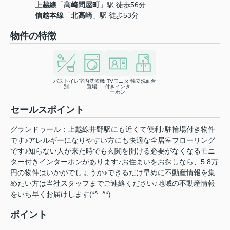
上越線
「
高崎問屋町
」駅 徒歩56分
信越本線
「
北高崎
」駅 徒歩53分
物件の特徴
バストイレ
室内洗濯機
TVモニタ
独立洗面台
別
置場
付きインタ
ーホン
セールスポイント
グランドゥール：上越線井野駅にも近くて便利♪駐輪場付き物件
です♪アレルギーになりやすい方にも快適な全居室フローリング
です♪知らない人が来た時でも玄関を開ける必要がなくなるモニ
ター付きインターホンがあります♪お住まいをお探しなら、5.8万
円の物件はいかがでしょうか♪できるだけ早めに不動産情報を集
めたい方は当社スタッフまでご連絡ください♪地域の不動産情報
をいち早くお届けします(*^_^*)
ポイント