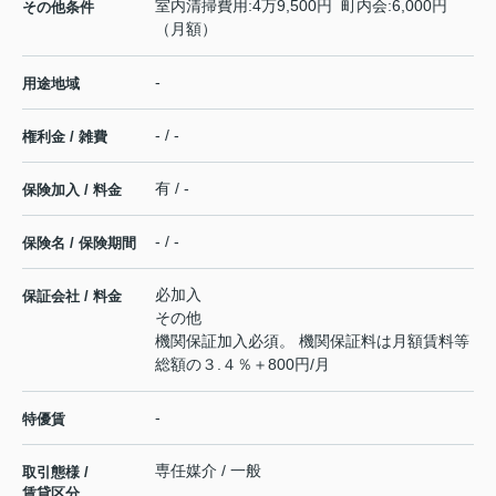
室内清掃費用:4万9,500円 町内会:6,000円
その他条件
（月額）
-
用途地域
- / -
権利金 / 雑費
有 / -
保険加入 / 料金
- / -
保険名 / 保険期間
必加入
保証会社 / 料金
その他
機関保証加入必須。 機関保証料は月額賃料等
総額の３.４％＋800円/月
-
特優賃
専任媒介 / 一般
取引態様 /
賃貸区分