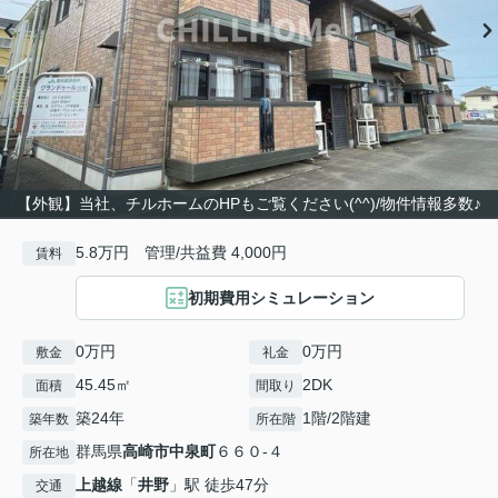
【外観】当社、チルホームのHPもご覧ください(^^)/物件情報多数♪
5.8万円 管理/共益費 4,000円
賃料
初期費用シミュレーション
0万円
0万円
敷金
礼金
45.45㎡
2DK
面積
間取り
築24年
1階/2階建
築年数
所在階
群馬県
高崎市
中泉町
６６０-４
所在地
上越線
「
井野
」駅 徒歩47分
交通