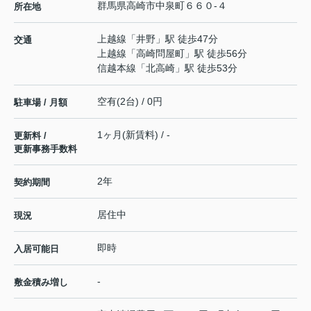
群馬県
高崎市
中泉町
６６０-４
所在地
上越線
「
井野
」駅 徒歩47分
交通
上越線
「
高崎問屋町
」駅 徒歩56分
信越本線
「
北高崎
」駅 徒歩53分
空有(2台) / 0円
駐車場 / 月額
1ヶ月(新賃料) / -
更新料 /
更新事務手数料
2年
契約期間
居住中
現況
即時
入居可能日
-
敷金積み増し