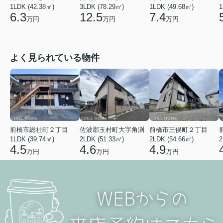
1LDK (49.68㎡)
1
1LDK (42.38㎡)
3LDK (78.29㎡)
7.4
6.3
12.5
万円
万円
万円
よく見られている物件
前橋市総社町２丁目
佐波郡玉村町大字角渕
前橋市三俣町２丁目
1LDK (39.74㎡)
2LDK (51.33㎡)
2LDK (54.66㎡)
2
4.5
4.6
4.9
万円
万円
万円