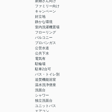
新婚さん向け
ファミリー向け
キャンペーン
好立地
静かな環境
室内洗濯機置場
フローリング
バルコニー
プロパンガス
公営水道
公共下水
電気有
駐輪場
駐車2台可
バス・トイレ別
追焚機能浴室
温水洗浄便座
洗面台
シャワー
独立洗面台
ユニットバス
エアコン