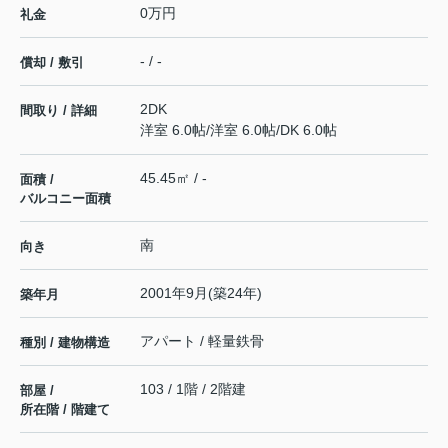
0万円
礼金
- / -
償却 / 敷引
2DK
間取り / 詳細
洋室 6.0帖
/
洋室 6.0帖
/
DK 6.0帖
45.45㎡ / -
面積 /
バルコニー面積
南
向き
2001年9月(築24年)
築年月
アパート / 軽量鉄骨
種別 / 建物構造
103 / 1階 / 2階建
部屋 /
所在階 / 階建て