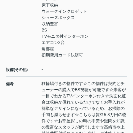
床下収納
ウォークインクロゼット
シューズボックス
収納豊富
BS
TVモニタ付インターホン
エアコン2台
角部屋
初期費用カード決済可
-
設備(その他)
駐輪場付きの物件です☆この物件は契約とチ
備考
ューナーの購入でBS視聴が可能です☆来客が
一目でわかるTVインターホン付き☆洗面化粧
台は収納が優れているだけでなくお手入れが
簡単なデザインになっているため、お掃除の
手間も減らせます☆こちらは賃料5.8万円の物
件です☆お部屋探しの時の不安や疑問を知識
の豊富なスタッフが解消します☆高崎市や上