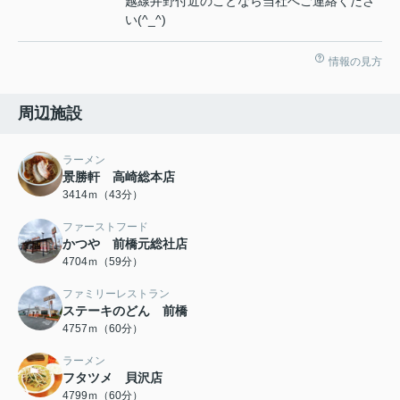
越線井野付近のことなら当社へご連絡くださ
い(^_^)
情報の見方
周辺施設
ラーメン
景勝軒 高崎総本店
3414ｍ（43分）
ファーストフード
かつや 前橋元総社店
4704ｍ（59分）
ファミリーレストラン
ステーキのどん 前橋
4757ｍ（60分）
ラーメン
フタツメ 貝沢店
4799ｍ（60分）