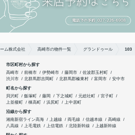
ーム株式会社
高崎市の物件一覧
グランドゥール
103
市区町村から探す
高崎市
前橋市
伊勢崎市
藤岡市
佐波郡玉村町
渋川市
北群馬郡吉岡町
北群馬郡榛東村
富岡市
安中市
町名から探す
貝沢町
飯塚町
藤岡
下之城町
元総社町
宮子町
上並榎町
棟高町
浜尻町
上中居町
沿線から探す
湘南新宿ライン高海
上越線
両毛線
信越本線
高崎線
八高線
上毛電鉄
上信電鉄
北陸新幹線
上越新幹線
駅から探す