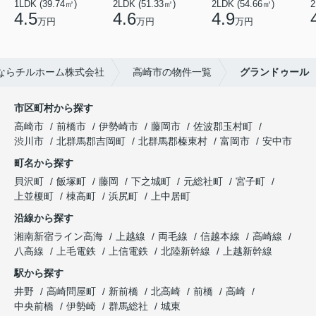
1LDK (39.74㎡)
2LDK (51.33㎡)
2LDK (54.66㎡)
2
4.5
4.6
4.9
万円
万円
万円
ならチルホーム株式会社
高崎市の物件一覧
グランドゥール
市区町村から探す
高崎市
前橋市
伊勢崎市
藤岡市
佐波郡玉村町
渋川市
北群馬郡吉岡町
北群馬郡榛東村
富岡市
安中市
町名から探す
貝沢町
飯塚町
藤岡
下之城町
元総社町
宮子町
上並榎町
棟高町
浜尻町
上中居町
沿線から探す
湘南新宿ライン高海
上越線
両毛線
信越本線
高崎線
八高線
上毛電鉄
上信電鉄
北陸新幹線
上越新幹線
駅から探す
井野
高崎問屋町
新前橋
北高崎
前橋
高崎
中央前橋
伊勢崎
群馬総社
城東