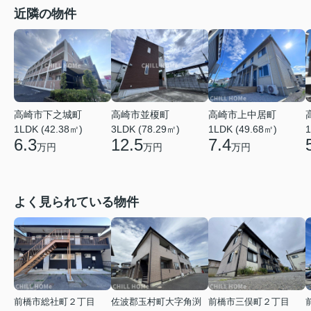
近隣の物件
高崎市上中居町
高崎市下之城町
高崎市並榎町
1LDK (49.68㎡)
1
1LDK (42.38㎡)
3LDK (78.29㎡)
7.4
6.3
12.5
万円
万円
万円
よく見られている物件
前橋市総社町２丁目
佐波郡玉村町大字角渕
前橋市三俣町２丁目