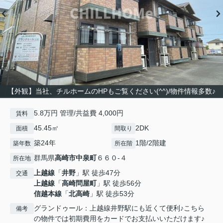
【外観】当社、チルホームのHPもご覧ください(^^)/物件情報多数♪
5.8万円 管理/共益費 4,000円
賃料
45.45㎡
2DK
面積
間取り
築24年
1階/2階建
築年数
所在階
群馬県
高崎市
中泉町
６６０-４
所在地
上越線
「
井野
」駅 徒歩47分
交通
上越線
「
高崎問屋町
」駅 徒歩56分
信越本線
「
北高崎
」駅 徒歩53分
グランドゥール：上越線井野駅にも近くて便利♪こちら
備考
の物件では初期費用をカードでお支払いいただけます♪