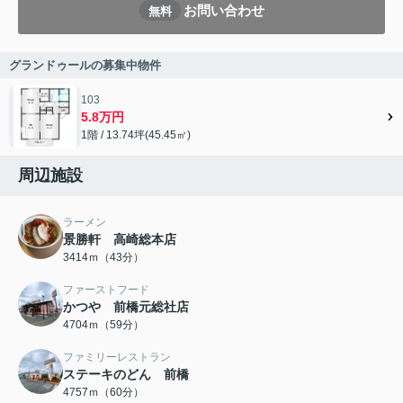
お問い合わせ
無料
グランドゥールの募集中物件
103
5.8万円
1階 / 13.74坪(45.45㎡)
周辺施設
ラーメン
景勝軒 高崎総本店
3414ｍ（43分）
ファーストフード
かつや 前橋元総社店
4704ｍ（59分）
ファミリーレストラン
ステーキのどん 前橋
4757ｍ（60分）