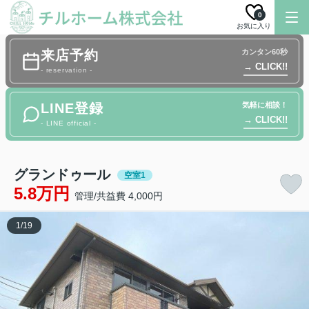
0
お気に入り
来店予約
カンタン60秒
→ CLICK!!
- reservation -
LINE登録
気軽に相談！
→ CLICK!!
- LINE official -
グランドゥール
空室1
5.8万円
管理/共益費 4,000円
1
/
19