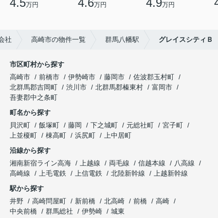
4.5
4.6
4.9
万円
万円
万円
会社
高崎市の物件一覧
群馬八幡駅
グレイスシティＢ
市区町村から探す
高崎市
前橋市
伊勢崎市
藤岡市
佐波郡玉村町
北群馬郡吉岡町
渋川市
北群馬郡榛東村
富岡市
吾妻郡中之条町
町名から探す
貝沢町
飯塚町
藤岡
下之城町
元総社町
宮子町
上並榎町
棟高町
浜尻町
上中居町
沿線から探す
湘南新宿ライン高海
上越線
両毛線
信越本線
八高線
高崎線
上毛電鉄
上信電鉄
北陸新幹線
上越新幹線
駅から探す
井野
高崎問屋町
新前橋
北高崎
前橋
高崎
中央前橋
群馬総社
伊勢崎
城東