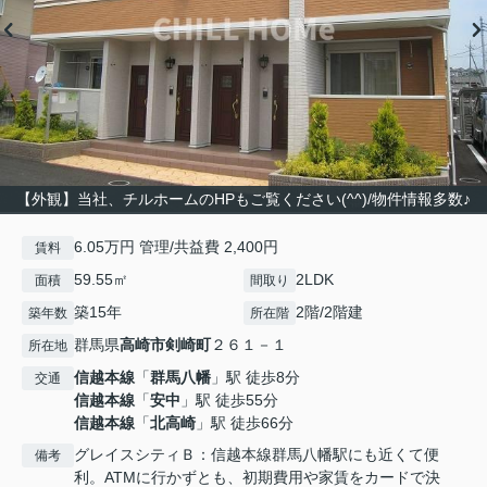
【外観】当社、チルホームのHPもご覧ください(^^)/物件情報多数♪
6.05万円 管理/共益費 2,400円
賃料
59.55㎡
2LDK
面積
間取り
築15年
2階/2階建
築年数
所在階
群馬県
高崎市
剣崎町
２６１－１
所在地
信越本線
「
群馬八幡
」駅 徒歩8分
交通
信越本線
「
安中
」駅 徒歩55分
信越本線
「
北高崎
」駅 徒歩66分
グレイスシティＢ：信越本線群馬八幡駅にも近くて便
備考
利。ATMに行かずとも、初期費用や家賃をカードで決