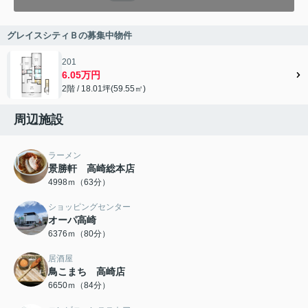
グレイスシティＢの募集中物件
201
6.05万円
2階 / 18.01坪(59.55㎡)
周辺施設
ラーメン
景勝軒 高崎総本店
4998ｍ（63分）
ショッピングセンター
オーパ高崎
6376ｍ（80分）
居酒屋
鳥こまち 高崎店
6650ｍ（84分）