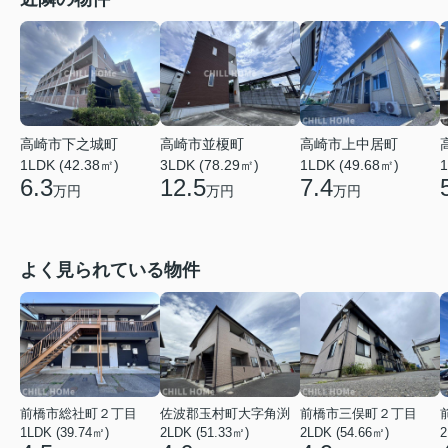
高崎市上中居町
高崎市下之城町
高崎市並榎町
1LDK (49.68㎡)
1
1LDK (42.38㎡)
3LDK (78.29㎡)
7.4
6.3
12.5
万円
万円
万円
よく見られている物件
前橋市総社町２丁目
佐波郡玉村町大字角渕
前橋市三俣町２丁目
1LDK (39.74㎡)
2LDK (51.33㎡)
2LDK (54.66㎡)
2