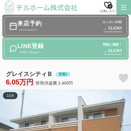
0
お気に入り
来店予約
カンタン60秒
→ CLICK!!
- reservation -
LINE登録
気軽に相談！
→ CLICK!!
- LINE official -
グレイスシティＢ
空室1
6.05万円
管理/共益費 2,400円
1
/
19