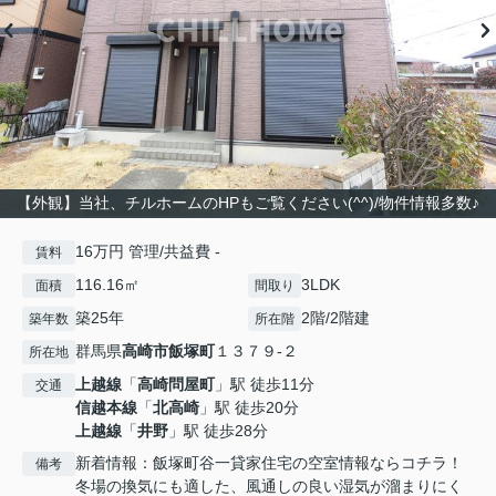
【外観】当社、チルホームのHPもご覧ください(^^)/物件情報多数♪
16万円 管理/共益費 -
賃料
116.16㎡
3LDK
面積
間取り
築25年
2階/2階建
築年数
所在階
群馬県
高崎市
飯塚町
１３７９-２
所在地
上越線
「
高崎問屋町
」駅 徒歩11分
交通
信越本線
「
北高崎
」駅 徒歩20分
上越線
「
井野
」駅 徒歩28分
新着情報：飯塚町谷一貸家住宅の空室情報ならコチラ！
備考
冬場の換気にも適した、風通しの良い湿気が溜まりにく