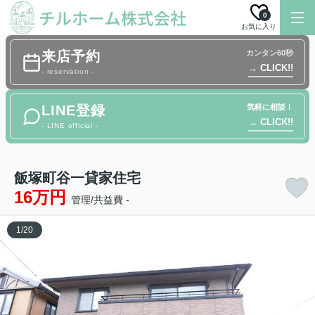
0
お気に入り
来店予約
カンタン60秒
→ CLICK!!
- reservation -
LINE登録
気軽に相談！
→ CLICK!!
- LINE official -
飯塚町谷一貸家住宅
16万円
管理/共益費 -
1
/
20