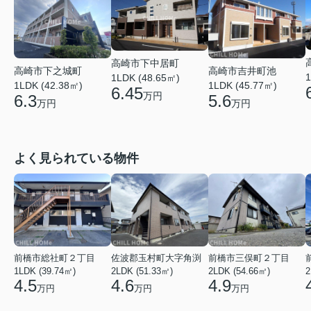
高崎市下中居町
高崎市吉井町池
高崎市下之城町
1
1LDK (48.65㎡)
1LDK (45.77㎡)
1LDK (42.38㎡)
6.45
万円
5.6
6.3
万円
万円
よく見られている物件
前橋市総社町２丁目
佐波郡玉村町大字角渕
前橋市三俣町２丁目
1LDK (39.74㎡)
2LDK (51.33㎡)
2LDK (54.66㎡)
2
4.5
4.6
4.9
万円
万円
万円