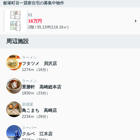
飯塚町谷一貸家住宅の募集中物件
01
16万円
2階 / 35.13坪(116.16㎡)
周辺施設
ラーメン
フタツメ 貝沢店
1274ｍ（16分）
ラーメン
景勝軒 高崎総本店
1830ｍ（23分）
居酒屋
鳥こまち 高崎店
2234ｍ（28分）
スーパー
クルベ 江木店