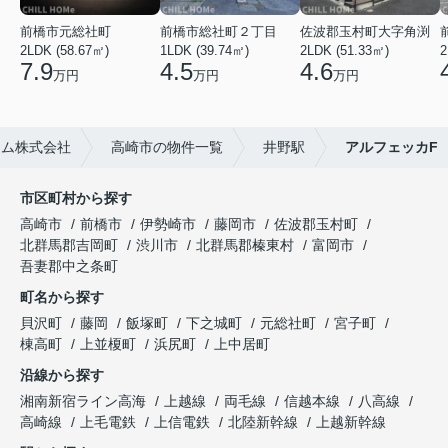
前橋市元総社町
前橋市総社町２丁目
佐波郡玉村町大字角渕
2LDK (58.67㎡)
1LDK (39.74㎡)
2LDK (51.33㎡)
2
7.9
4.5
4.6
万円
万円
万円
ーム株式会社
高崎市の物件一覧
井野駅
アルフェッカF
市区町村から探す
高崎市
前橋市
伊勢崎市
藤岡市
佐波郡玉村町
北群馬郡吉岡町
渋川市
北群馬郡榛東村
富岡市
吾妻郡中之条町
町名から探す
貝沢町
藤岡
飯塚町
下之城町
元総社町
宮子町
棟高町
上並榎町
浜尻町
上中居町
沿線から探す
湘南新宿ライン高海
上越線
両毛線
信越本線
八高線
高崎線
上毛電鉄
上信電鉄
北陸新幹線
上越新幹線