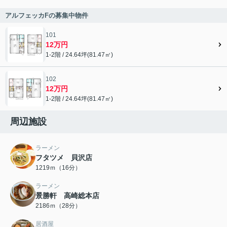
アルフェッカFの募集中物件
101
12万円
1-2階 / 24.64坪(81.47㎡)
102
12万円
1-2階 / 24.64坪(81.47㎡)
周辺施設
ラーメン
フタツメ 貝沢店
1219ｍ（16分）
ラーメン
景勝軒 高崎総本店
2186ｍ（28分）
居酒屋