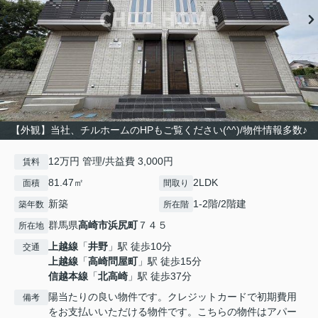
【外観】当社、チルホームのHPもご覧ください(^^)/物件情報多数♪
12万円 管理/共益費 3,000円
賃料
81.47㎡
2LDK
面積
間取り
新築
1-2階/2階建
築年数
所在階
群馬県
高崎市
浜尻町
７４５
所在地
上越線
「
井野
」駅 徒歩10分
交通
上越線
「
高崎問屋町
」駅 徒歩15分
信越本線
「
北高崎
」駅 徒歩37分
陽当たりの良い物件です。クレジットカードで初期費用
備考
をお支払いいただける物件です。こちらの物件はアパー