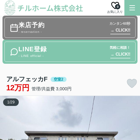
0
お気に入り
来店予約
カンタン60秒
→ CLICK!!
- reservation -
LINE登録
気軽に相談！
→ CLICK!!
- LINE official -
アルフェッカF
空室2
12万円
管理/共益費 3,000円
1
/
29