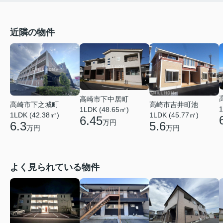
近隣の物件
高崎市下中居町
高崎市吉井町池
高崎市下之城町
1
1LDK (48.65㎡)
1LDK (45.77㎡)
1LDK (42.38㎡)
6.45
万円
5.6
6.3
万円
万円
よく見られている物件