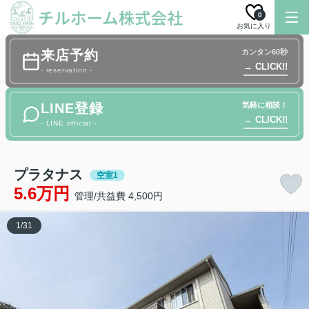
0
お気に入り
来店予約
カンタン60秒
→ CLICK!!
- reservation -
LINE登録
気軽に相談！
→ CLICK!!
- LINE official -
プラタナス
空室1
5.6万円
管理/共益費 4,500円
1
/
31