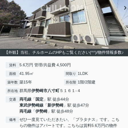
【外観】当社、チルホームのHPもご覧ください(^^)/物件情報多数♪
5.6万円 管理/共益費 4,500円
賃料
41.95㎡
1LDK
面積
間取り
築15年
1階/2階建
築年数
所在階
群馬県
伊勢崎市
八寸町
５１６１-４
所在地
両毛線
「
国定
」駅 徒歩44分
交通
東武伊勢崎線
「
新伊勢崎
」駅 徒歩47分
両毛線
「
伊勢崎
」駅 徒歩48分
ぜひ一度見ていただきたい、「プラタナス」です。こち
備考
らの物件はアパートです。こちらは賃料5.6万円の物件