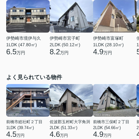
伊勢崎市境伊与久
伊勢崎市宮子町
伊勢崎市富塚町
1LDK (47.80㎡)
2LDK (50.12㎡)
1LDK (28.10㎡)
1
6.5
8.2
4.9
万円
万円
万円
よく見られている物件
前橋市総社町２丁目
佐波郡玉村町大字角渕
前橋市三俣町２丁目
1LDK (39.74㎡)
2LDK (51.33㎡)
2LDK (54.66㎡)
2
4.5
4.6
4.9
万円
万円
万円