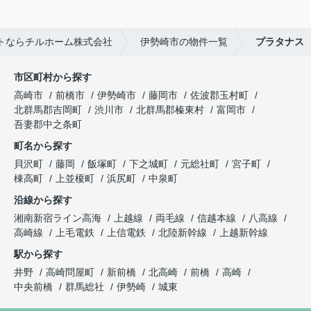
トならチルホーム株式会社
伊勢崎市の物件一覧
プラタナス
市区町村から探す
高崎市
前橋市
伊勢崎市
藤岡市
佐波郡玉村町
北群馬郡吉岡町
渋川市
北群馬郡榛東村
富岡市
吾妻郡中之条町
町名から探す
貝沢町
藤岡
飯塚町
下之城町
元総社町
宮子町
棟高町
上並榎町
浜尻町
中泉町
沿線から探す
湘南新宿ライン高海
上越線
両毛線
信越本線
八高線
高崎線
上毛電鉄
上信電鉄
北陸新幹線
上越新幹線
駅から探す
井野
高崎問屋町
新前橋
北高崎
前橋
高崎
中央前橋
群馬総社
伊勢崎
城東