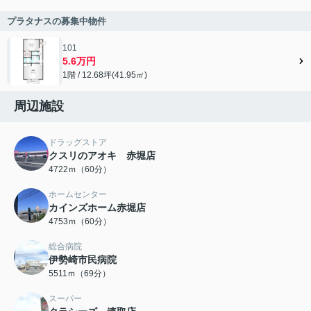
プラタナスの募集中物件
101
5.6万円
1階 / 12.68坪(41.95㎡)
周辺施設
ドラッグストア
クスリのアオキ 赤堀店
4722ｍ（60分）
ホームセンター
カインズホーム赤堀店
4753ｍ（60分）
総合病院
伊勢崎市民病院
5511ｍ（69分）
スーパー