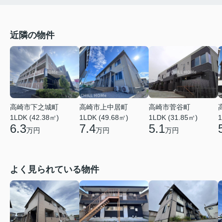
近隣の物件
高崎市上中居町
高崎市菅谷町
高崎市下之城町
1LDK (49.68㎡)
1LDK (31.85㎡)
1
1LDK (42.38㎡)
7.4
5.1
6.3
万円
万円
万円
よく見られている物件