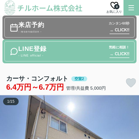
0
お気に入り
来店予約
カンタン60秒
→ CLICK!!
- reservation -
LINE登録
気軽に相談！
→ CLICK!!
- LINE official -
カーサ・コンフォルト
空室2
6.4万円～6.7万円
管理/共益費 5,000円
1
/
15