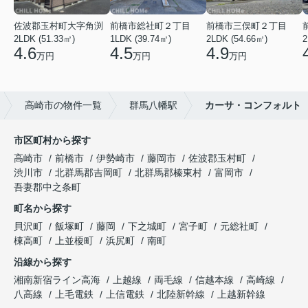
佐波郡玉村町大字角渕
前橋市総社町２丁目
前橋市三俣町２丁目
2LDK (51.33㎡)
1LDK (39.74㎡)
2LDK (54.66㎡)
2
4.6
4.5
4.9
万円
万円
万円
高崎市の物件一覧
群馬八幡駅
カーサ・コンフォルト
市区町村から探す
高崎市
前橋市
伊勢崎市
藤岡市
佐波郡玉村町
渋川市
北群馬郡吉岡町
北群馬郡榛東村
富岡市
吾妻郡中之条町
町名から探す
貝沢町
飯塚町
藤岡
下之城町
宮子町
元総社町
棟高町
上並榎町
浜尻町
南町
沿線から探す
湘南新宿ライン高海
上越線
両毛線
信越本線
高崎線
八高線
上毛電鉄
上信電鉄
北陸新幹線
上越新幹線