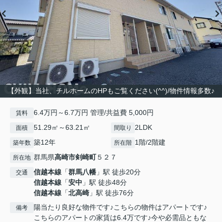
【外観】当社、チルホームのHPもご覧ください(^^)/物件情報多数♪
6.4万円～6.7万円 管理/共益費 5,000円
賃料
51.29㎡～63.21㎡
2LDK
面積
間取り
築12年
1階/2階建
築年数
所在階
群馬県
高崎市
剣崎町
５２７
所在地
信越本線
「
群馬八幡
」駅 徒歩20分
交通
信越本線
「
安中
」駅 徒歩48分
信越本線
「
北高崎
」駅 徒歩76分
陽当たり良好な物件です♪こちらの物件はアパートです♪
備考
こちらのアパートの家賃は6.4万です♪今や必需品ともな