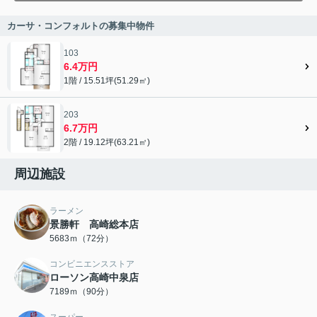
カーサ・コンフォルトの募集中物件
103
6.4万円
1階 / 15.51坪(51.29㎡)
203
6.7万円
2階 / 19.12坪(63.21㎡)
周辺施設
ラーメン
景勝軒 高崎総本店
5683ｍ（72分）
コンビニエンスストア
ローソン高崎中泉店
7189ｍ（90分）