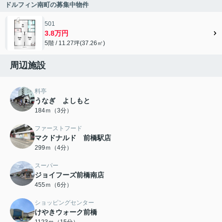
ドルフィン南町の募集中物件
501
3.8万円
5階 / 11.27坪(37.26㎡)
周辺施設
料亭
うなぎ よしもと
184ｍ（3分）
ファーストフード
マクドナルド 前橋駅店
299ｍ（4分）
スーパー
ジョイフーズ前橋南店
455ｍ（6分）
ショッピングセンター
けやきウォーク前橋