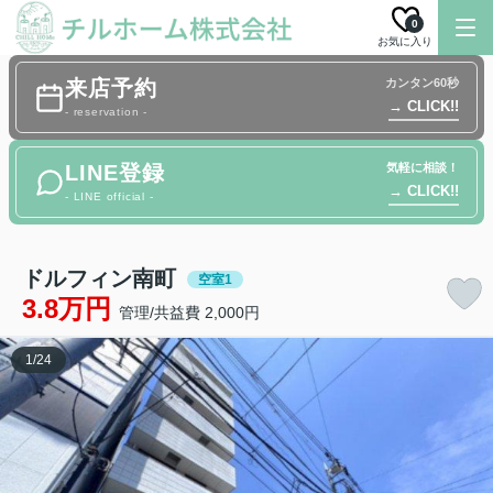
0
お気に入り
来店予約
カンタン60秒
→ CLICK!!
- reservation -
LINE登録
気軽に相談！
→ CLICK!!
- LINE official -
ドルフィン南町
空室1
3.8万円
管理/共益費 2,000円
1
/
24