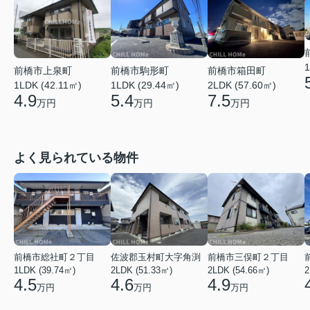
1
前橋市上泉町
前橋市駒形町
前橋市箱田町
1LDK (42.11㎡)
1LDK (29.44㎡)
2LDK (57.60㎡)
4.9
5.4
7.5
万円
万円
万円
よく見られている物件
前橋市総社町２丁目
佐波郡玉村町大字角渕
前橋市三俣町２丁目
1LDK (39.74㎡)
2LDK (51.33㎡)
2LDK (54.66㎡)
2
4.5
4.6
4.9
万円
万円
万円