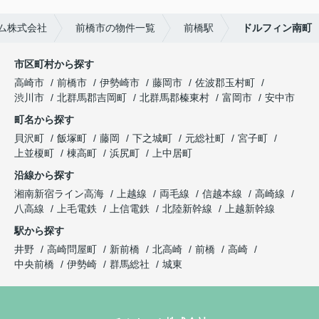
ム株式会社
前橋市の物件一覧
前橋駅
ドルフィン南町
市区町村から探す
高崎市
前橋市
伊勢崎市
藤岡市
佐波郡玉村町
渋川市
北群馬郡吉岡町
北群馬郡榛東村
富岡市
安中市
町名から探す
貝沢町
飯塚町
藤岡
下之城町
元総社町
宮子町
上並榎町
棟高町
浜尻町
上中居町
沿線から探す
湘南新宿ライン高海
上越線
両毛線
信越本線
高崎線
八高線
上毛電鉄
上信電鉄
北陸新幹線
上越新幹線
駅から探す
井野
高崎問屋町
新前橋
北高崎
前橋
高崎
中央前橋
伊勢崎
群馬総社
城東