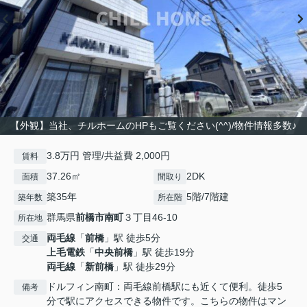
【外観】当社、チルホームのHPもご覧ください(^^)/物件情報多数♪
3.8万円 管理/共益費 2,000円
賃料
37.26㎡
2DK
面積
間取り
築35年
5階/7階建
築年数
所在階
群馬県
前橋市
南町
３丁目46-10
所在地
両毛線
「
前橋
」駅 徒歩5分
交通
上毛電鉄
「
中央前橋
」駅 徒歩19分
両毛線
「
新前橋
」駅 徒歩29分
ドルフィン南町：両毛線前橋駅にも近くて便利。徒歩5
備考
分で駅にアクセスできる物件です。こちらの物件はマン