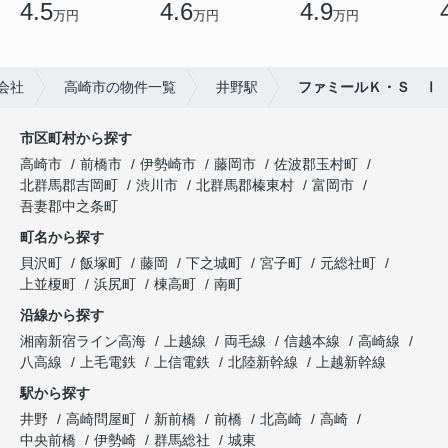
4.5
4.6
4.9
万円
万円
万円
会社
高崎市の物件一覧
井野駅
ファミールＫ・Ｓ Ⅰ
市区町村から探す
高崎市
前橋市
伊勢崎市
藤岡市
佐波郡玉村町
北群馬郡吉岡町
渋川市
北群馬郡榛東村
富岡市
吾妻郡中之条町
町名から探す
貝沢町
飯塚町
藤岡
下之城町
宮子町
元総社町
上並榎町
浜尻町
棟高町
南町
沿線から探す
湘南新宿ライン高海
上越線
両毛線
信越本線
高崎線
八高線
上毛電鉄
上信電鉄
北陸新幹線
上越新幹線
駅から探す
井野
高崎問屋町
新前橋
前橋
北高崎
高崎
中央前橋
伊勢崎
群馬総社
城東