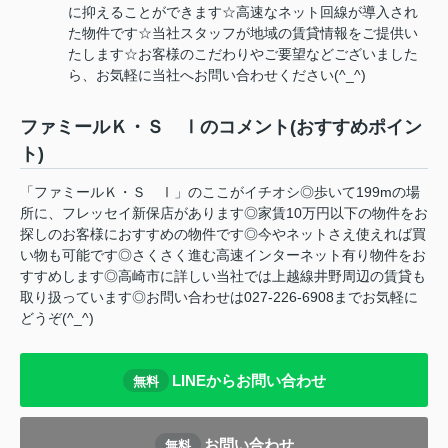
に抑えることができます☆高速なネット回線が導入され
た物件です☆当社スタッフが地域の賃貸情報をご提供い
たします☆お客様のこだわりやご要望などございました
ら、お気軽に当社へお問い合わせください(^_^)
ファミールＫ・Ｓ Ⅰのコメント(おすすめポイン
ト)
「ファミールＫ・Ｓ Ⅰ」のここがイチオシ◎歩いて199mの場
所に、フレッセイ新保店があります◎家賃10万円以下の物件をお
探しのお客様におすすめの物件です◎今やネットさえ使えれば買
い物も可能です◎さくさく進む高速インターネット有り物件をお
すすめします◎高崎市に詳しい当社では上越線井野周辺の賃貸も
取り扱っています◎お問い合わせは027-226-6908までお気軽に
どうぞ(^_^)
LINEからお問い合わせ
無料
お問い合わせ
無料