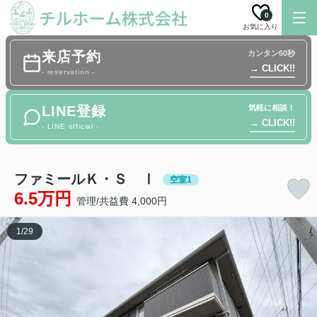
0
お気に入り
来店予約
カンタン60秒
→ CLICK!!
- reservation -
LINE登録
気軽に相談！
→ CLICK!!
- LINE official -
ファミールＫ・Ｓ Ⅰ
空室1
6.5万円
管理/共益費 4,000円
1
/
29