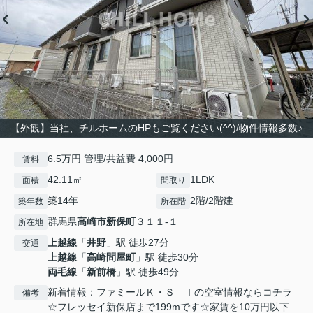
【外観】当社、チルホームのHPもご覧ください(^^)/物件情報多数♪
6.5万円 管理/共益費 4,000円
賃料
42.11㎡
1LDK
面積
間取り
築14年
2階/2階建
築年数
所在階
群馬県
高崎市
新保町
３１１-１
所在地
上越線
「
井野
」駅 徒歩27分
交通
上越線
「
高崎問屋町
」駅 徒歩30分
両毛線
「
新前橋
」駅 徒歩49分
新着情報：ファミールＫ・Ｓ Ⅰの空室情報ならコチラ
備考
☆フレッセイ新保店まで199mです☆家賃を10万円以下