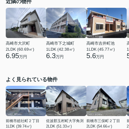
近隣の物件
高崎市吉井町池
高崎市大沢町
高崎市下之城町
1LDK (45.77㎡)
1
2LDK (60.69㎡)
1LDK (42.38㎡)
5.6
6.95
6.3
万円
万円
万円
よく見られている物件
前橋市総社町２丁目
佐波郡玉村町大字角渕
前橋市三俣町２丁目
1LDK (39.74㎡)
2LDK (51.33㎡)
2LDK (54.66㎡)
2