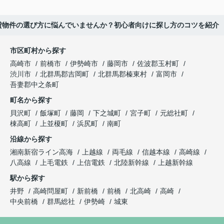
貸物件の選び方に悩んでいませんか？初心者向けに探し方のコツを紹介
市区町村から探す
高崎市
前橋市
伊勢崎市
藤岡市
佐波郡玉村町
渋川市
北群馬郡吉岡町
北群馬郡榛東村
富岡市
吾妻郡中之条町
町名から探す
貝沢町
飯塚町
藤岡
下之城町
宮子町
元総社町
棟高町
上並榎町
浜尻町
南町
沿線から探す
湘南新宿ライン高海
上越線
両毛線
信越本線
高崎線
八高線
上毛電鉄
上信電鉄
北陸新幹線
上越新幹線
駅から探す
井野
高崎問屋町
新前橋
前橋
北高崎
高崎
中央前橋
群馬総社
伊勢崎
城東