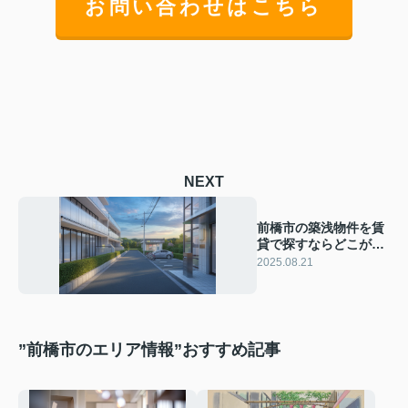
お問い合わせはこちら
NEXT
前橋市の築浅物件を賃
貸で探すならどこが良
い？選び方や暮らしや
2025.08.21
すさのポイントまとめ
”前橋市のエリア情報”おすすめ記事