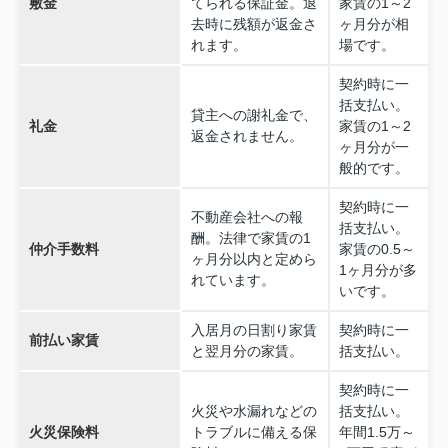
敷金
てられる保証金。退
家賃の1～2
去時に残額が返金さ
ヶ月分が相
れます。
場です。
契約時に一
括支払い。
貸主への謝礼金で、
礼金
家賃の1～2
返金されません。
ヶ月分が一
般的です。
契約時に一
不動産会社への報
括支払い。
酬。法律で家賃の1
仲介手数料
家賃の0.5～
ヶ月分以内と定めら
1ヶ月分が多
れています。
いです。
入居月の日割り家賃
契約時に一
前払い家賃
と翌月分の家賃。
括支払い。
契約時に一
火災や水漏れなどの
括支払い。
火災保険料
トラブルに備える保
年間1.5万～