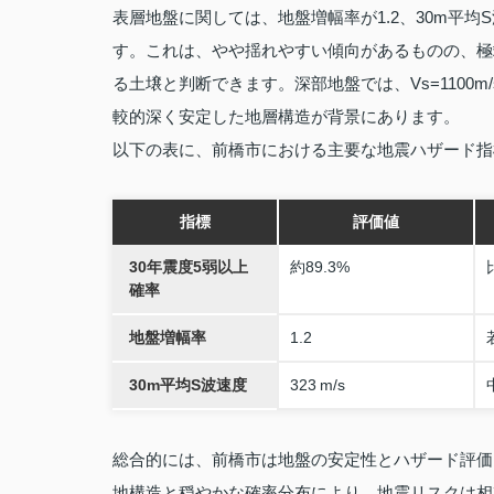
表層地盤に関しては、地盤増幅率が1.2、30m平均S
す。これは、やや揺れやすい傾向があるものの、極
る土壌と判断できます。深部地盤では、Vs=1100m/sお
較的深く安定した地層構造が背景にあります。
以下の表に、前橋市における主要な地震ハザード指
指標
評価値
30年震度5弱以上
約89.3%
確率
地盤増幅率
1.2
30m平均S波速度
323 m/s
総合的には、前橋市は地盤の安定性とハザード評価
地構造と穏やかな確率分布により、地震リスクは相