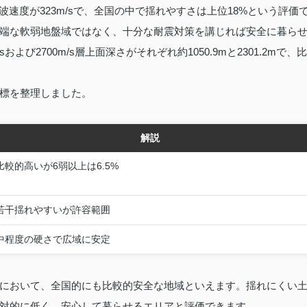
波速度が323m/sで、全国の中で揺れやすさは上位18%という評価
端な軟弱地盤域ではなく、十分な耐震対策を講じれば安全に暮ら
よび2700m/s層上面深さがそれぞれ約1050.9mと2301.2mで、比
標を整理しました。
解説
比較的高いが6弱以上は6.5%
若干揺れやすいが許容範囲
中程度の硬さで広域に安定
において、全国的にも比較的安全な地域といえます。揺れにくい
対的に低く、安心して暮らせるエリアと評価できます。