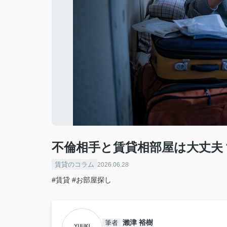
不倫相手と賃貸相部屋は大丈夫
賃貸のコラム
2026.06.28
#賃貸
#お部屋探し
瀨津 裕樹
筆者