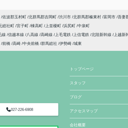
佐波郡玉村町
北群馬郡吉岡町
渋川市
北群馬郡榛東村
富岡市
吾妻
元総社町
宮子町
棟高町
上並榎町
浜尻町
中泉町
毛線
信越本線
八高線
高崎線
上毛電鉄
上信電鉄
北陸新幹線
上越新
前橋
高崎
中央前橋
群馬総社
伊勢崎
城東
トップページ
スタッフ
ブログ
027-226-6908
アクセスマップ
会社概要