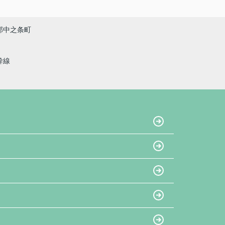
郡中之条町
幹線