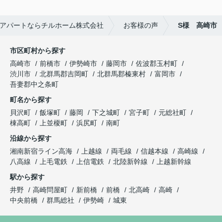
アパートならチルホーム株式会社
お客様の声
S様 高崎市
市区町村から探す
高崎市
前橋市
伊勢崎市
藤岡市
佐波郡玉村町
渋川市
北群馬郡吉岡町
北群馬郡榛東村
富岡市
吾妻郡中之条町
町名から探す
貝沢町
飯塚町
藤岡
下之城町
宮子町
元総社町
棟高町
上並榎町
浜尻町
南町
沿線から探す
湘南新宿ライン高海
上越線
両毛線
信越本線
高崎線
八高線
上毛電鉄
上信電鉄
北陸新幹線
上越新幹線
駅から探す
井野
高崎問屋町
新前橋
前橋
北高崎
高崎
中央前橋
群馬総社
伊勢崎
城東