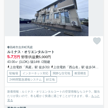
高崎市吉井町馬庭
ルミナス・オリエンタルコート
5.7
万円
管理/共益費5,000円
43.00㎡ (1LDK) /築14年 /2階建
上信電鉄「馬庭」駅 徒歩3分
上信電鉄「西山名」駅 徒歩34分
上信
駐輪場
インターネット対応
閑静な住宅地
耐震構造
24時間緊急通報システム
好立地
新着情報：ルミナス・オリエンタルコートの空室情報ならコチラ。陽当
たりが良いので、冬も暖かく快適に過ごすことができます。収...
もっと
見る