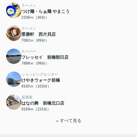
ラーメン
つけ麺・らぁ麺 やまこう
2338ｍ（30分）
ラーメン
景勝軒 西片貝店
7082ｍ（89分）
スーパー
フレッセイ 前橋朝日店
7898ｍ（99分）
ショッピングセンター
けやきウォーク前橋
8165ｍ（103分）
居酒屋
はなの舞 前橋北口店
9169ｍ（115分）
すべて見る