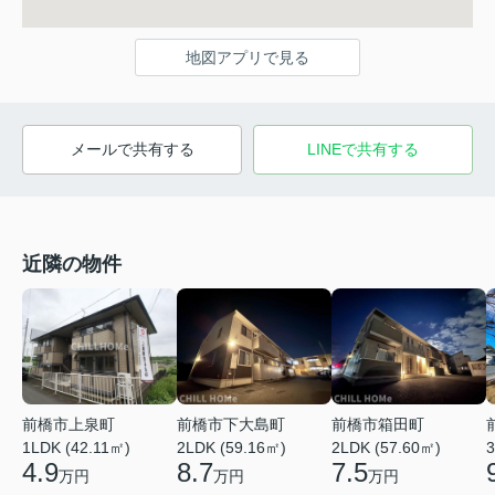
地図アプリで見る
メールで共有する
LINEで共有する
近隣の物件
前橋市上泉町
前橋市下大島町
前橋市箱田町
1LDK (42.11㎡)
2LDK (59.16㎡)
2LDK (57.60㎡)
3
4.9
8.7
7.5
万円
万円
万円