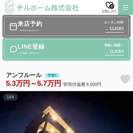
0
お気に入り
来店予約
カンタン60秒
→ CLICK!!
- reservation -
LINE登録
気軽に相談！
→ CLICK!!
- LINE official -
アンフルール
空室4
5.3万円～5.7万円
管理/共益費 5,000円
1
/
19