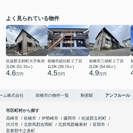
よく見られている物件
佐波郡玉村町大字角渕
前橋市総社町２丁目
前橋市三俣町２丁目
2LDK (51.33㎡)
1LDK (39.74㎡)
2LDK (54.66㎡)
2
4.6
4.5
4.9
万円
万円
万円
ーム株式会社
前橋市の物件一覧
駒形駅
アンフルール
市区町村から探す
高崎市
前橋市
伊勢崎市
藤岡市
佐波郡玉村町
渋川市
北群馬郡吉岡町
北群馬郡榛東村
富岡市
吾妻郡中之条町