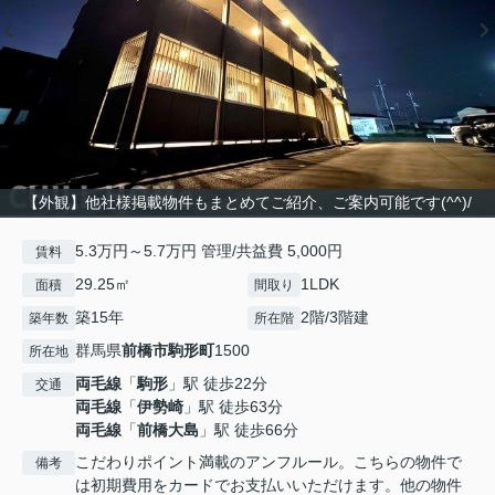
【外観】他社様掲載物件もまとめてご紹介、ご案内可能です(^^)/
5.3万円～5.7万円 管理/共益費 5,000円
賃料
29.25㎡
1LDK
面積
間取り
築15年
2階/3階建
築年数
所在階
群馬県
前橋市
駒形町
1500
所在地
両毛線
「
駒形
」駅 徒歩22分
交通
両毛線
「
伊勢崎
」駅 徒歩63分
両毛線
「
前橋大島
」駅 徒歩66分
こだわりポイント満載のアンフルール。こちらの物件で
備考
は初期費用をカードでお支払いいただけます。他の物件