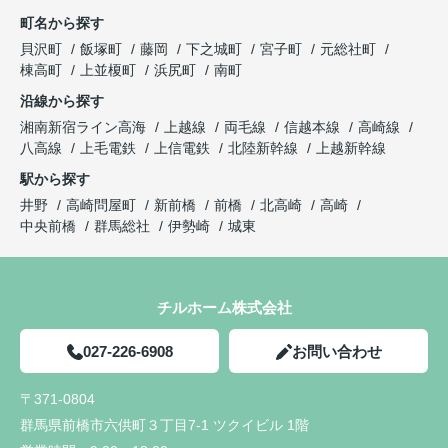
町名から探す
貝沢町
飯塚町
藤岡
下之城町
宮子町
元総社町
棟高町
上並榎町
浜尻町
南町
沿線から探す
湘南新宿ライン高海
上越線
両毛線
信越本線
高崎線
八高線
上毛電鉄
上信電鉄
北陸新幹線
上越新幹線
駅から探す
井野
高崎問屋町
新前橋
前橋
北高崎
高崎
中央前橋
群馬総社
伊勢崎
城東
チルホーム株式会社
027-226-6908
お問い合わせ
〒371-0804
群馬県前橋市六供町３丁目7-1 ツクイビル 1階