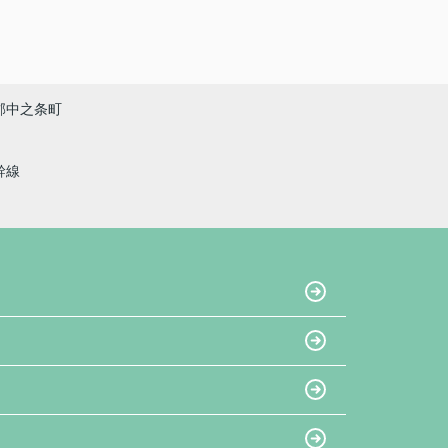
郡中之条町
幹線