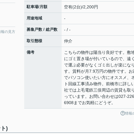
駐車場/月額
空有(2台)/2,200円
用途地域
-
募集戸数 / 総戸数
- / -
情報の見方
取引態様
仲介
備考
こちらの物件は陽当り良好です。敷
にゴミ置き場が付いているので、遠
で運ぶ必要がなくゴミ出しが楽にな
す。賃料が月7.9万円の物件です。お
でパソコン使いたい方にオススメ、
ト回線工事済み物件。前橋市に詳し
社では上毛電鉄三俣周辺の賃貸も取
っています。お問い合わせは027-226
6908までお気軽にどうぞ。
情報
ト)