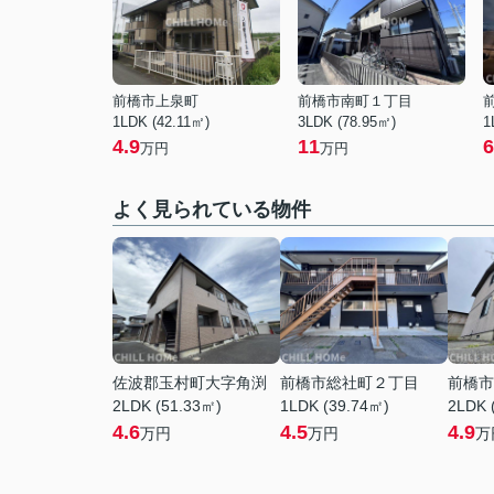
前橋市上泉町
前橋市南町１丁目
1LDK (42.11㎡)
3LDK (78.95㎡)
1
4.9
11
6
万円
万円
よく見られている物件
佐波郡玉村町大字角渕
前橋市総社町２丁目
前橋市
2LDK (51.33㎡)
1LDK (39.74㎡)
2LDK 
4.6
4.5
4.9
万円
万円
万