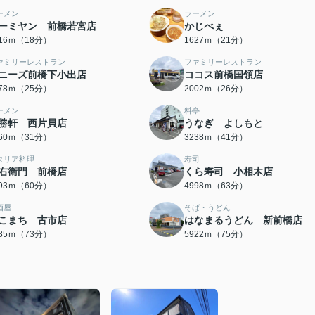
ーメン
ラーメン
ーミヤン 前橋若宮店
かじべぇ
416ｍ（18分）
1627ｍ（21分）
ァミリーレストラン
ファミリーレストラン
ニーズ前橋下小出店
ココス前橋国領店
978ｍ（25分）
2002ｍ（26分）
ーメン
料亭
勝軒 西片貝店
うなぎ よしもと
460ｍ（31分）
3238ｍ（41分）
タリア料理
寿司
右衛門 前橋店
くら寿司 小相木店
793ｍ（60分）
4998ｍ（63分）
酒屋
そば・うどん
こまち 古市店
はなまるうどん 新前橋店
785ｍ（73分）
5922ｍ（75分）