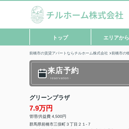
トップ
エリアか
前橋市の賃貸アパートならチルホーム株式会社
前橋市の
来店予約
- reservation -
グリーンプラザ
7.9万円
管理/共益費 4,500円
群馬県
前橋市
三俣町
３丁目２１-７