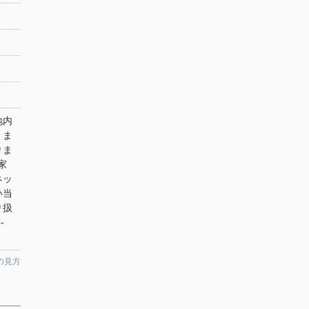
地内
くま
りま
家
ネッ
い当
り扱
-
の見方