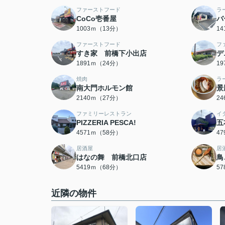
ファーストフード
ラ
CoCo壱番屋
バ
1003ｍ（13分）
1
ファーストフード
フ
すき家 前橋下小出店
デ
1891ｍ（24分）
1
焼肉
ラ
南大門ホルモン館
景
2140ｍ（27分）
2
ファミリーレストラン
イ
PIZZERIA PESCA!
五
4571ｍ（58分）
4
居酒屋
居
はなの舞 前橋北口店
鳥
5419ｍ（68分）
5
近隣の物件