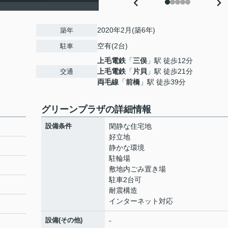
2020年2月(築6年)
築年
空有(2台)
駐車
上毛電鉄
「
三俣
」駅 徒歩12分
上毛電鉄
「
片貝
」駅 徒歩21分
交通
両毛線
「
前橋
」駅 徒歩39分
グリーンプラザの詳細情報
設備条件
閑静な住宅地
好立地
静かな環境
駐輪場
敷地内ごみ置き場
駐車2台可
耐震構造
インターネット対応
設備(その他)
-
７