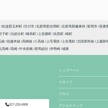
佐波郡玉村町
渋川市
北群馬郡吉岡町
北群馬郡榛東村
富岡市
吾妻
宮子町
元総社町
棟高町
上並榎町
浜尻町
南町
毛線
信越本線
高崎線
八高線
上毛電鉄
上信電鉄
北陸新幹線
上越新
北高崎
高崎
中央前橋
群馬総社
伊勢崎
城東
トップページ
スタッフ
ブログ
027-226-6908
アクセスマップ