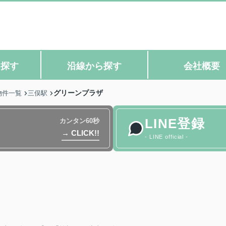
ら探す
沿線から探す
会社概要
グリーンプラザ
物件一覧
三俣駅
LINE登録
カンタン60秒
→ CLICK!!
- LINE official -