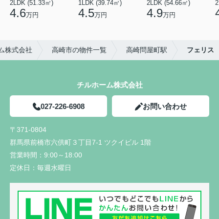
2LDK (51.33㎡)
1LDK (39.74㎡)
2LDK (54.66㎡)
2
4.6
4.5
4.9
万円
万円
万円
ム株式会社
高崎市の物件一覧
高崎問屋町駅
フェリス
チルホーム株式会社
027-226-6908
お問い合わせ
〒371-0804
群馬県前橋市六供町３丁目7-1 ツクイビル 1階
営業時間：
9:00～18:00
定休日：
毎週水曜日