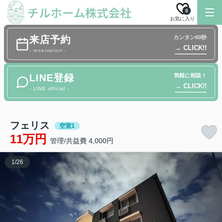
0
お気に入り
来店予約
カンタン60秒
→ CLICK!!
- reservation -
LINE登録
気軽に相談！
→ CLICK!!
- LINE official -
フェリス
空室1
11万円
管理/共益費 4,000円
1
/
26