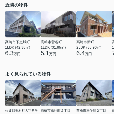
近隣の物件
高崎市菅谷町
高崎市新町
高崎市下之城町
1LDK (31.85㎡)
2LDK (58.90㎡)
1
1LDK (42.38㎡)
5.1
6.4
6.3
万円
万円
万円
よく見られている物件
佐波郡玉村町大字角渕
前橋市総社町２丁目
前橋市三俣町２丁目