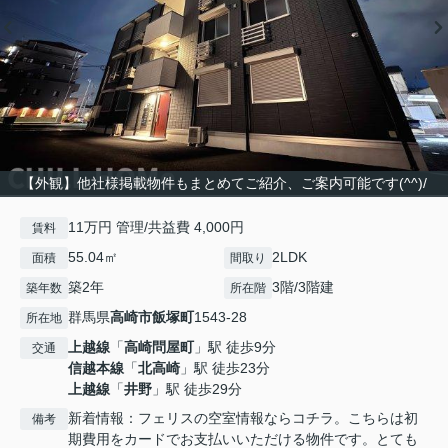
【外観】他社様掲載物件もまとめてご紹介、ご案内可能です(^^)/
11万円 管理/共益費 4,000円
賃料
55.04㎡
2LDK
面積
間取り
築2年
3階/3階建
築年数
所在階
群馬県
高崎市
飯塚町
1543-28
所在地
上越線
「
高崎問屋町
」駅 徒歩9分
交通
信越本線
「
北高崎
」駅 徒歩23分
上越線
「
井野
」駅 徒歩29分
新着情報：フェリスの空室情報ならコチラ。こちらは初
備考
期費用をカードでお支払いいただける物件です。とても