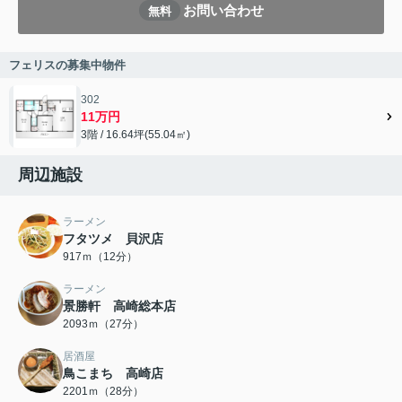
お問い合わせ
無料
フェリスの募集中物件
302
11万円
3階 / 16.64坪(55.04㎡)
周辺施設
ラーメン
フタツメ 貝沢店
917ｍ（12分）
ラーメン
景勝軒 高崎総本店
2093ｍ（27分）
居酒屋
鳥こまち 高崎店
2201ｍ（28分）