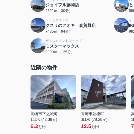
ジョイフル藤岡店
と
2321ｍ（30分）
5
ドラッグストア
イ
クスリのアオキ 倉賀野店
I
7485ｍ（94分）
9
ディスカウントショップ
ミスターマックス
9999ｍ（125分）
近隣の物件
高崎市下之城町
高崎市並榎町
1LDK (42.38㎡)
3LDK (78.29㎡)
1
6.3
12.5
7
万円
万円