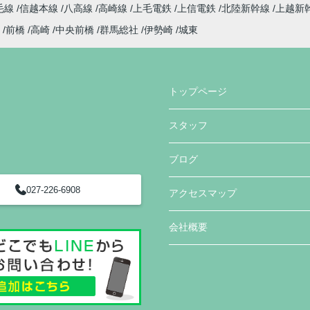
毛線
信越本線
八高線
高崎線
上毛電鉄
上信電鉄
北陸新幹線
上越新
前橋
高崎
中央前橋
群馬総社
伊勢崎
城東
トップページ
スタッフ
ブログ
027-226-6908
アクセスマップ
会社概要