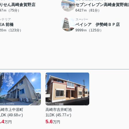
りせん高崎倉賀野店
セブンイレブン高崎倉賀野南
997ｍ（75分）
6427ｍ（81分）
ンテリア
スーパー
KEA 前橋
ベイシア 伊勢崎ＢＰ店
820ｍ（123分）
9999ｍ（125分）
高崎市上中居町
高崎市吉井町池
LDK (49.68㎡)
1LDK (45.77㎡)
.4
5.6
万円
万円