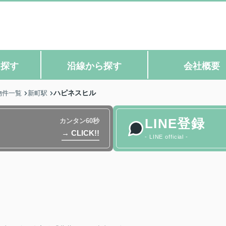
ら探す
沿線から探す
会社概要
ハピネスヒル
物件一覧
新町駅
LINE登録
カンタン60秒
→ CLICK!!
- LINE official -