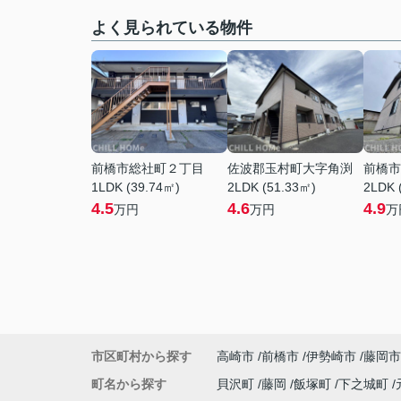
よく見られている物件
前橋市総社町２丁目
佐波郡玉村町大字角渕
前橋市
1LDK (39.74㎡)
2LDK (51.33㎡)
2LDK 
4.5
4.6
4.9
万円
万円
万
市区町村から探す
高崎市
前橋市
伊勢崎市
藤岡市
町名から探す
貝沢町
藤岡
飯塚町
下之城町