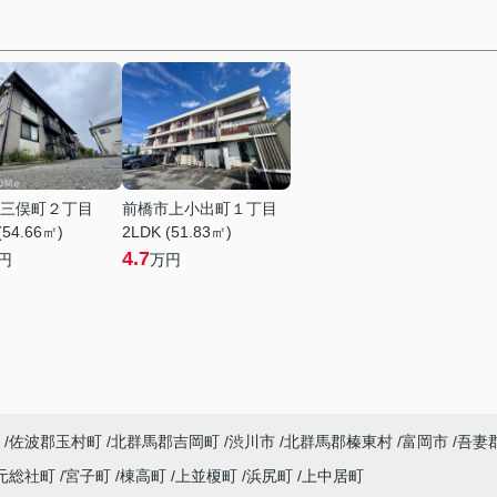
三俣町２丁目
前橋市上小出町１丁目
(54.66㎡)
2LDK (51.83㎡)
4.7
円
万円
佐波郡玉村町
北群馬郡吉岡町
渋川市
北群馬郡榛東村
富岡市
吾妻
元総社町
宮子町
棟高町
上並榎町
浜尻町
上中居町