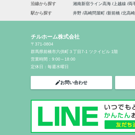
沿線から探す
湘南新宿ライン高海
上越線
両
駅から探す
井野
高崎問屋町
新前橋
北高崎
チルホーム株式会社
〒371-0804
群馬県前橋市六供町３丁目7-1 ツクイビル 1階
営業時間：
9:00～18:00
定休日：
毎週水曜日
お問い合わせ