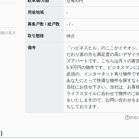
駐車場/月額
空有/0円
用途地域
-
募集戸数 / 総戸数
- / -
情報の見方
取引態様
仲介
備考
「ハピネスヒル」のここがイチオシ
だわり派の方も満足度の高いデザイ
ズアパートです。こちらは月々の家
5.9万円の物件です。ビジネスマンに
必須の、インターネット有り物件で
あなたにとって快適な物件を探すな
当社にお任せ下さい。当社は、お客
ライフスタイルに合わせて物件のご
をいたしますので、お問い合わせを
ちしております。
情報
)