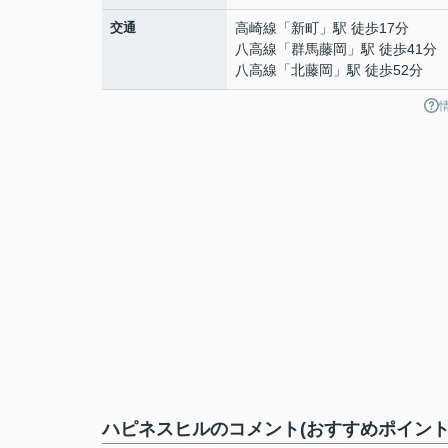
交通
高崎線
「
新町
」駅 徒歩17分
八高線
「
群馬藤岡
」駅 徒歩41分
八高線
「
北藤岡
」駅 徒歩52分
ハピネスヒルのコメント(おすすめポイント