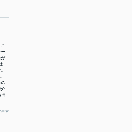
。こ
ナー
賃が
は
す。
ら、
様の
紹介
お待
の見方