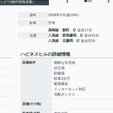
(^^)/物件情報多数♪
2008年3月(築18年)
築年
空有
駐車
高崎線
「
新町
」駅 徒歩17分
八高線
「
群馬藤岡
」駅 徒歩41分
交通
八高線
「
北藤岡
」駅 徒歩52分
ハピネスヒルの詳細情報
設備条件
閑静な住宅地
好立地
駐輪場
駐車2台可
耐震構造
インターネット対応
宅配ボックス
設備(その他)
-