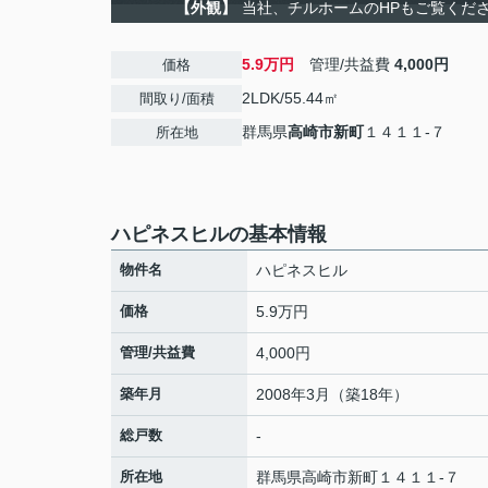
【外観】
当社、チルホームのHPもご覧ください
5.9万円
管理/共益費
4,000円
価格
2LDK/55.44㎡
間取り/面積
群馬県
高崎市
新町
１４１１-７
所在地
ハピネスヒルの基本情報
物件名
ハピネスヒル
価格
5.9万円
管理/共益費
4,000円
築年月
2008年3月（築18年）
総戸数
-
所在地
群馬県
高崎市
新町
１４１１-７