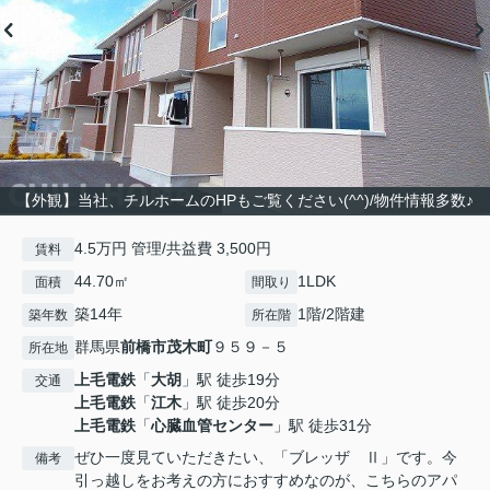
【外観】当社、チルホームのHPもご覧ください(^^)/物件情報多数♪
4.5万円 管理/共益費 3,500円
賃料
44.70㎡
1LDK
面積
間取り
築14年
1階/2階建
築年数
所在階
群馬県
前橋市
茂木町
９５９－５
所在地
上毛電鉄
「
大胡
」駅 徒歩19分
交通
上毛電鉄
「
江木
」駅 徒歩20分
上毛電鉄
「
心臓血管センター
」駅 徒歩31分
ぜひ一度見ていただきたい、「ブレッザ Ⅱ」です。今
備考
引っ越しをお考えの方におすすめなのが、こちらのアパ