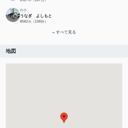
8527ｍ（107分）
料亭
うなぎ よしもと
8582ｍ（108分）
すべて見る
地図