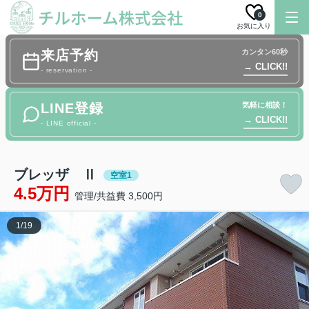
0
お気に入り
来店予約
カンタン60秒
→ CLICK!!
- reservation -
LINE登録
気軽に相談！
→ CLICK!!
- LINE official -
ブレッザ Ⅱ
空室1
4.5万円
管理/共益費 3,500円
1
/
19