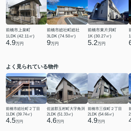
前橋市上泉町
前橋市総社町総社
前橋市東片貝町
1LDK (42.11㎡)
3LDK (74.50㎡)
1
1K (30.27㎡)
4.9
9
5.2
万円
万円
万円
よく見られている物件
前橋市総社町２丁目
佐波郡玉村町大字角渕
前橋市三俣町２丁目
1LDK (39.74㎡)
2LDK (51.33㎡)
2LDK (54.66㎡)
2
4.5
4.6
4.9
万円
万円
万円