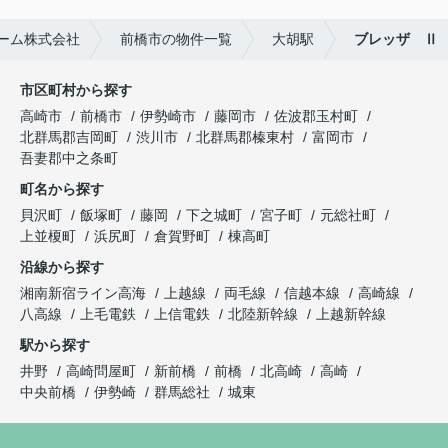
ーム株式会社
前橋市の物件一覧
大胡駅
ブレッザ Ⅱ
市区町村から探す
高崎市
前橋市
伊勢崎市
藤岡市
佐波郡玉村町
北群馬郡吉岡町
渋川市
北群馬郡榛東村
富岡市
吾妻郡中之条町
町名から探す
貝沢町
飯塚町
藤岡
下之城町
宮子町
元総社町
上並榎町
浜尻町
倉賀野町
棟高町
沿線から探す
湘南新宿ライン高海
上越線
両毛線
信越本線
高崎線
八高線
上毛電鉄
上信電鉄
北陸新幹線
上越新幹線
駅から探す
井野
高崎問屋町
新前橋
前橋
北高崎
高崎
中央前橋
伊勢崎
群馬総社
城東