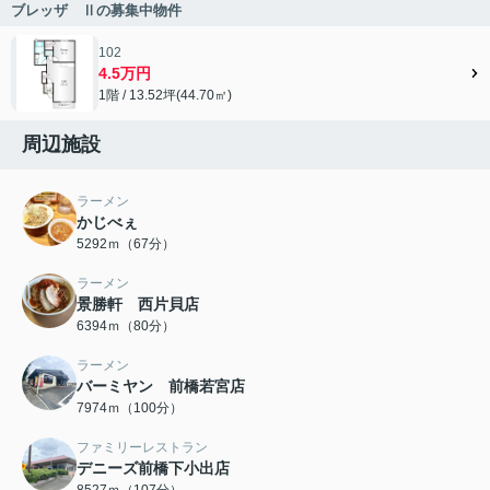
ブレッザ Ⅱの募集中物件
102
4.5万円
1階 / 13.52坪(44.70㎡)
周辺施設
ラーメン
かじべぇ
5292ｍ（67分）
ラーメン
景勝軒 西片貝店
6394ｍ（80分）
ラーメン
バーミヤン 前橋若宮店
7974ｍ（100分）
ファミリーレストラン
デニーズ前橋下小出店