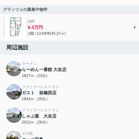
グラッツェの募集中物件
105
6.5万円
1階 / 13.69坪(45.27㎡)
周辺施設
ラーメン
らーめん一番館 大友店
1827ｍ（23分）
ファミリーレストラン
ガスト 前橋西店
1943ｍ（25分）
ファミリーレストラン
しゃぶ葉 大友店
2012ｍ（26分）
その他