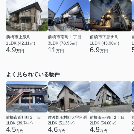
前橋市上泉町
前橋市下新田町
前橋市南町１丁目
1LDK (42.11㎡)
1LDK (43.90㎡)
1
3LDK (78.95㎡)
4.9
6.9
11
万円
万円
万円
よく見られている物件
前橋市総社町２丁目
佐波郡玉村町大字角渕
前橋市三俣町２丁目
1LDK (39.74㎡)
2LDK (51.33㎡)
2LDK (54.66㎡)
2
4.5
4.6
4.9
万円
万円
万円