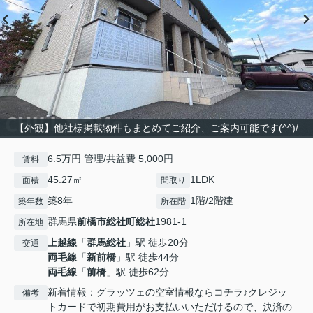
【外観】他社様掲載物件もまとめてご紹介、ご案内可能です(^^)/
6.5万円 管理/共益費 5,000円
賃料
45.27㎡
1LDK
面積
間取り
築8年
1階/2階建
築年数
所在階
群馬県
前橋市
総社町総社
1981-1
所在地
上越線
「
群馬総社
」駅 徒歩20分
交通
両毛線
「
新前橋
」駅 徒歩44分
両毛線
「
前橋
」駅 徒歩62分
新着情報：グラッツェの空室情報ならコチラ♪クレジッ
備考
トカードで初期費用がお支払いいただけるので、決済の