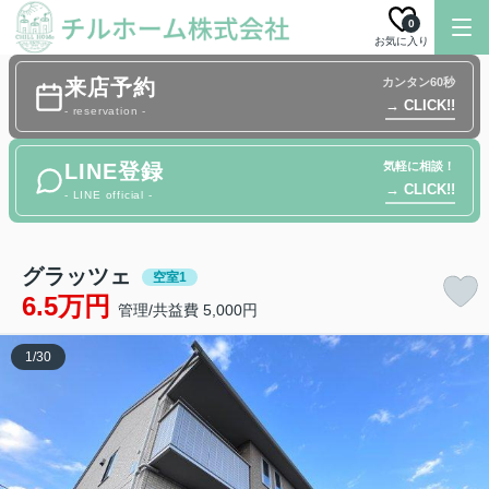
0
お気に入り
来店予約
カンタン60秒
→ CLICK!!
- reservation -
LINE登録
気軽に相談！
→ CLICK!!
- LINE official -
グラッツェ
空室1
6.5万円
管理/共益費 5,000円
1
/
30