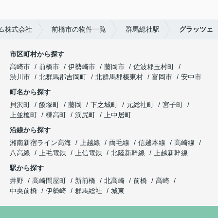
ム株式会社
前橋市の物件一覧
群馬総社駅
グラッツェ
市区町村から探す
高崎市
前橋市
伊勢崎市
藤岡市
佐波郡玉村町
渋川市
北群馬郡吉岡町
北群馬郡榛東村
富岡市
安中市
町名から探す
貝沢町
飯塚町
藤岡
下之城町
元総社町
宮子町
上並榎町
棟高町
浜尻町
上中居町
沿線から探す
湘南新宿ライン高海
上越線
両毛線
信越本線
高崎線
八高線
上毛電鉄
上信電鉄
北陸新幹線
上越新幹線
駅から探す
井野
高崎問屋町
新前橋
北高崎
前橋
高崎
中央前橋
伊勢崎
群馬総社
城東