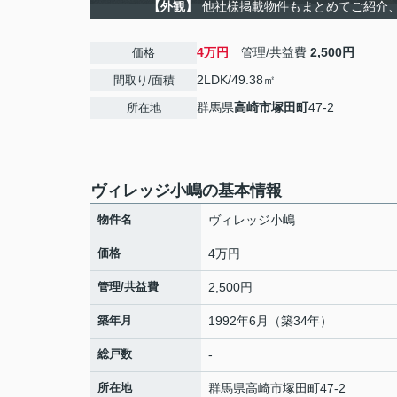
【外観】
他社様掲載物件もまとめてご紹介、ご
4万円
管理/共益費
2,500円
価格
2LDK/49.38㎡
間取り/面積
群馬県
高崎市
塚田町
47-2
所在地
ヴィレッジ小嶋の基本情報
物件名
ヴィレッジ小嶋
価格
4万円
管理/共益費
2,500円
築年月
1992年6月（築34年）
総戸数
-
所在地
群馬県
高崎市
塚田町
47-2