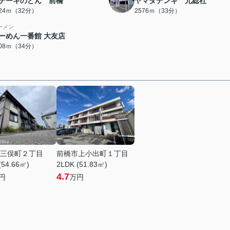
テーキのどん 前橋
ヤマダデンキ 元総社
524ｍ（32分）
2576ｍ（33分）
ーメン
ーめん一番館 大友店
708ｍ（34分）
三俣町２丁目
前橋市上小出町１丁目
(54.66㎡)
2LDK (51.83㎡)
4.7
円
万円