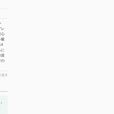
小
アレ
安心
を吸
4
もに
の賃
での
の見方
い
お