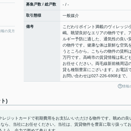
募集戸数 / 総戸数
- / -
取引態様
一般媒介
備考
こだわりポイント満載のヴィレッジ
情報の見方
嶋。眺望良好なエリアの物件です。
ルギー予防に適した、通気性の良い
の物件です。健康な体は新鮮な空気
うところから。こちらの物件の賃料は
万円です。高崎市の賃貸情報は私ど
お任せください。両毛線新前橋周辺
貸も種類豊富にございます。お電話
お問い合わせは027-226-6908まで。
情報
ト)
クレジットカードで初期費用をお支払いいただける物件です。眺めの良
しなら、当社にお任せください。当社は、賃貸物件を豊富に取り扱って
るよう、全力で努めて参ります。