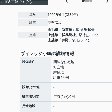
案内可能です(^^)/
1992年6月(築34年)
築年
空有(2台)
駐車
両毛線
「
新前橋
」駅 徒歩40分
上越線
「
群馬総社
」駅 徒歩50分
交通
上越線
「
井野
」駅 徒歩54分
ヴィレッジ小嶋の詳細情報
設備条件
閑静な住宅地
好立地
駐輪場
駐車2台可
設備(その他)
-
駐車場/月額
空有(2台)/0円
用途地域
-