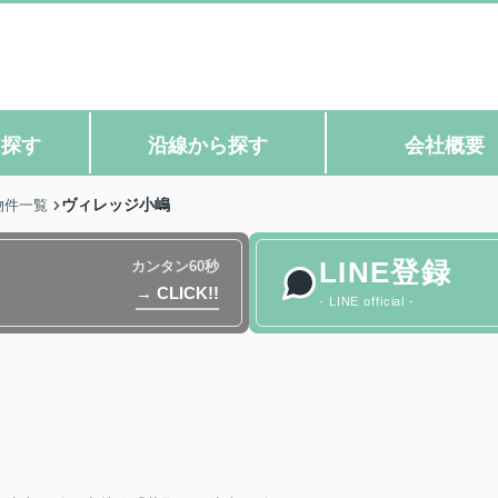
ら探す
沿線から探す
会社概要
ヴィレッジ小嶋
物件一覧
LINE登録
カンタン60秒
→ CLICK!!
- LINE official -