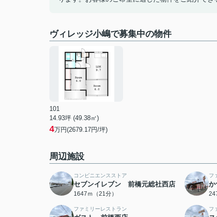
ヴィレッジ小嶋で募集中の物件
101
14.93坪 (49.38㎡)
4
万円(2679.17円/坪)
周辺施設
コンビニエンスストア
フ
セブンイレブン 前橋元総社西店
か
1647ｍ（21分）
2
ファミリーレストラン
フ