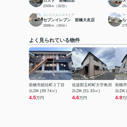
ガスト 前橋西店
ス
2509ｍ（32分）
2
コンビニエンスストア
ラ
セブンイレブン 前橋大友店
ら
2686ｍ（34分）
2
よく見られている物件
前橋市総社町２丁目
佐波郡玉村町大字角渕
前橋市
1LDK (39.74㎡)
2LDK (51.33㎡)
2LDK 
4.5
4.6
4.9
万円
万円
万