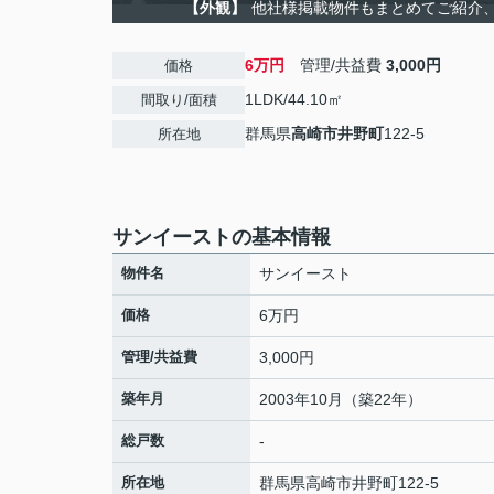
【外観】
他社様掲載物件もまとめてご紹介、ご
6万円
管理/共益費
3,000円
価格
1LDK/44.10㎡
間取り/面積
群馬県
高崎市
井野町
122-5
所在地
サンイーストの基本情報
物件名
サンイースト
価格
6万円
管理/共益費
3,000円
築年月
2003年10月（築22年）
総戸数
-
所在地
群馬県
高崎市
井野町
122-5