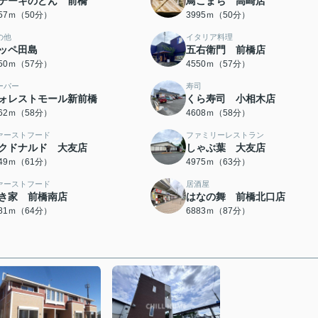
テーキのどん 前橋
鳥こまち 高崎店
957ｍ（50分）
3995ｍ（50分）
の他
イタリア料理
ッペ田島
五右衛門 前橋店
550ｍ（57分）
4550ｍ（57分）
ーパー
寿司
ォレストモール新前橋
くら寿司 小相木店
562ｍ（58分）
4608ｍ（58分）
ァーストフード
ファミリーレストラン
クドナルド 大友店
しゃぶ葉 大友店
849ｍ（61分）
4975ｍ（63分）
ァーストフード
居酒屋
き家 前橋南店
はなの舞 前橋北口店
081ｍ（64分）
6883ｍ（87分）