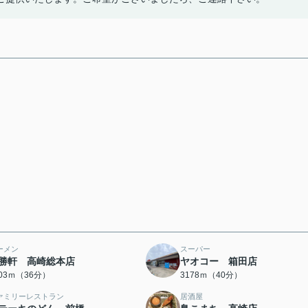
ーメン
スーパー
勝軒 高崎総本店
ヤオコー 箱田店
803ｍ（36分）
3178ｍ（40分）
ァミリーレストラン
居酒屋