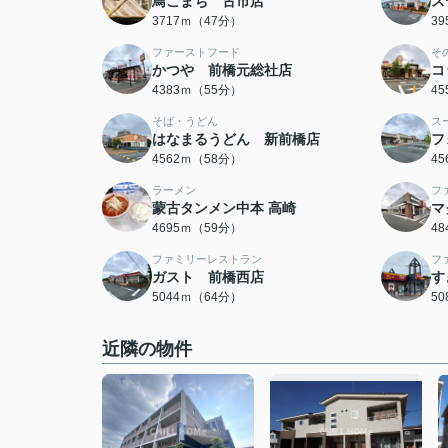
鳥こまち 古市店
ス
3717ｍ（47分）
3
ファーストフード
そ
かつや 前橋元総社店
コ
4383ｍ（55分）
4
そば・うどん
ス
はなまるうどん 新前橋店
フ
4562ｍ（58分）
4
ラーメン
フ
蒙古タンメン中本 高崎
マ
4695ｍ（59分）
4
ファミリーレストラン
フ
ガスト 前橋西店
す
5044ｍ（64分）
5
近隣の物件