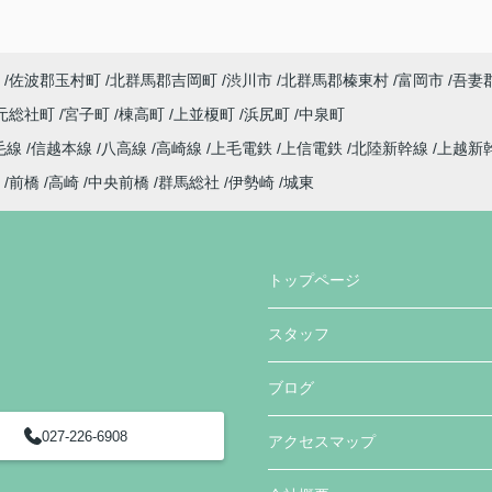
佐波郡玉村町
北群馬郡吉岡町
渋川市
北群馬郡榛東村
富岡市
吾妻
元総社町
宮子町
棟高町
上並榎町
浜尻町
中泉町
毛線
信越本線
八高線
高崎線
上毛電鉄
上信電鉄
北陸新幹線
上越新
前橋
高崎
中央前橋
群馬総社
伊勢崎
城東
トップページ
スタッフ
ブログ
027-226-6908
アクセスマップ