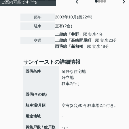
案内可能です(^^)/
2003年10月(築22年)
築年
空有(2台)
駐車
上越線
「
井野
」駅 徒歩4分
上越線
「
高崎問屋町
」駅 徒歩23分
交通
両毛線
「
新前橋
」駅 徒歩48分
サンイーストの詳細情報
設備条件
閑静な住宅地
好立地
駐車2台可
設備(その他)
-
駐車場/月額
空有(2台)/0円 駐車場2台付き。
用途地域
-
募集戸数 / 総戸数
- / -