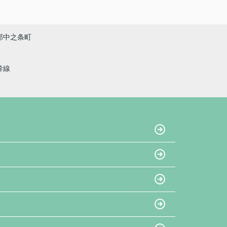
郡中之条町
幹線