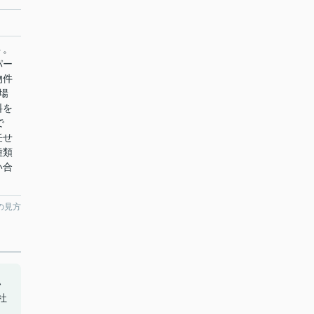
ト。
パー
物件
場
料を
で
任せ
種類
い合
の見方
い
社