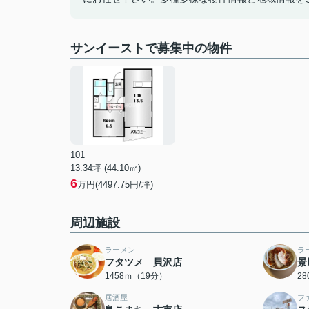
サンイーストで募集中の物件
101
13.34坪 (44.10㎡)
6
万円(4497.75円/坪)
周辺施設
ラーメン
ラ
フタツメ 貝沢店
景
1458ｍ（19分）
2
居酒屋
フ