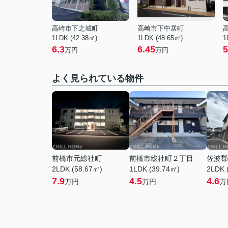
高崎市下之城町
高崎市下中居町
1LDK (42.38㎡)
1LDK (48.65㎡)
1
6.3
6.45
5
万円
万円
よく見られている物件
前橋市元総社町
前橋市総社町２丁目
佐波郡
2LDK (58.67㎡)
1LDK (39.74㎡)
2LDK 
7.9
4.5
4.6
万円
万円
万