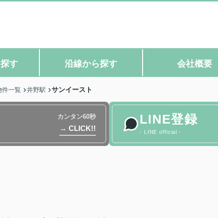
ら探す
沿線から探す
会社概要
サンイースト
物件一覧
井野駅
LINE登録
カンタン60秒
→ CLICK!!
- LINE official -