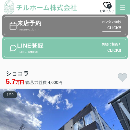
0
お気に入り
来店予約
カンタン60秒
→ CLICK!!
- reservation -
LINE登録
気軽に相談！
→ CLICK!!
- LINE official -
ショコラ
5.7
万円
管理/共益費 4,000円
1
/
30