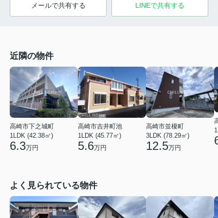
メールで共有する
LINEで共有する
近隣の物件
高崎市吉井町池
高崎市下之城町
高崎市並榎町
1
1LDK (45.77㎡)
1LDK (42.38㎡)
3LDK (78.29㎡)
5.6
6.3
12.5
万円
万円
万円
よく見られている物件