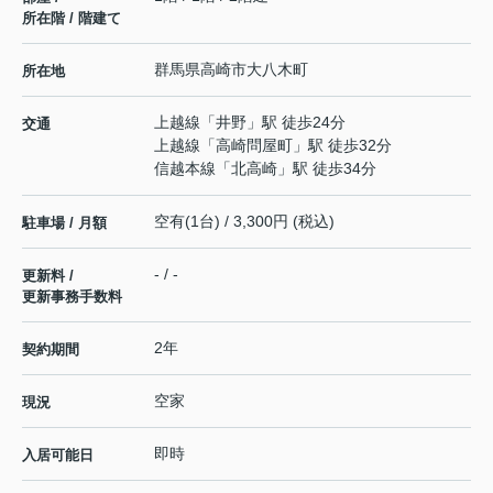
所在階 / 階建て
群馬県
高崎市
大八木町
所在地
上越線
「
井野
」駅 徒歩24分
交通
上越線
「
高崎問屋町
」駅 徒歩32分
信越本線
「
北高崎
」駅 徒歩34分
空有(1台) / 3,300円 (税込)
駐車場 / 月額
- / -
更新料 /
更新事務手数料
2年
契約期間
空家
現況
即時
入居可能日