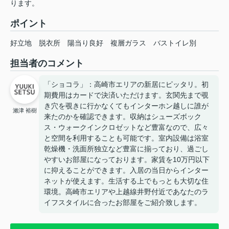
ります。
ポイント
好立地
脱衣所
陽当り良好
複層ガラス
バストイレ別
担当者のコメント
「ショコラ」：高崎市エリアの新居にピッタリ。初
期費用はカードで決済いただけます。玄関先まで覗
き穴を覗きに行かなくてもインターホン越しに誰が
瀨津 裕樹
来たのかを確認できます。収納はシューズボック
ス・ウォークインクロゼットなど豊富なので、広々
と空間を利用することも可能です。室内設備は浴室
乾燥機・洗面所独立など豊富に揃っており、過ごし
やすいお部屋になっております。家賃を10万円以下
に抑えることができます。入居の当日からインター
ネットが使えます。生活する上でもっとも大切な住
環境。高崎市エリアや上越線井野付近であなたのラ
イフスタイルに合ったお部屋をご紹介致します。