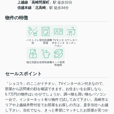
上越線
「
高崎問屋町
」駅 徒歩32分
信越本線
「
北高崎
」駅 徒歩34分
物件の特徴
バストイレ
室内洗濯機
TVモニタ
カウンター
別
置場
付きインタ
キッチン
ーホン
独立洗面台
浴室乾燥機
ネット使用
料無料
セールスポイント
「ショコラ」のここがイチオシ。TVインターホン付きなので、
部屋から訪問者の顔を確認できます。お住まいをお探しなら、
5.7万円の物件はいかがでしょうか。調べ物も買い物もパソコン
一台で。インターネット有り物件で試してみて下さい。高崎市エ
リアや上越線井野付近でお部屋をお探しの方は、是非当社へお越
し下さい。当社でなら、きっと希望にマッチしたお部屋が見つか