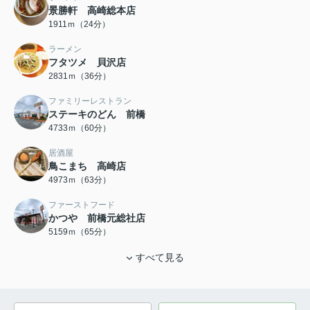
景勝軒 高崎総本店
1911ｍ（24分）
ラーメン
フタツメ 貝沢店
2831ｍ（36分）
ファミリーレストラン
ステーキのどん 前橋
4733ｍ（60分）
居酒屋
鳥こまち 高崎店
4973ｍ（63分）
ファーストフード
かつや 前橋元総社店
5159ｍ（65分）
すべて見る