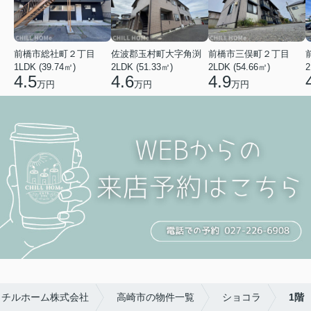
前橋市総社町２丁目
佐波郡玉村町大字角渕
前橋市三俣町２丁目
1LDK (39.74㎡)
2LDK (51.33㎡)
2LDK (54.66㎡)
2
4.5
4.6
4.9
万円
万円
万円
らチルホーム株式会社
高崎市の物件一覧
ショコラ
1階