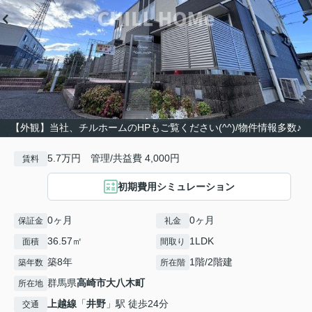
【外観】当社、チルホームのHPもご覧ください(^^)/物件情報多数♪
5.7万円 管理/共益費 4,000円
賃料
初期費用シミュレーション
0ヶ月
0ヶ月
保証金
礼金
36.57㎡
1LDK
面積
間取り
築8年
1階/2階建
築年数
所在階
群馬県
高崎市
大八木町
所在地
上越線
「
井野
」駅 徒歩24分
交通