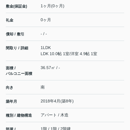
1ヶ月(0ヶ月)
敷金(保証金)
0ヶ月
礼金
- / -
償却 / 敷引
1LDK
間取り / 詳細
LDK 10.0帖 1室
/
洋室 4.9帖 1室
36.57㎡ / -
面積 /
バルコニー面積
南
向き
2018年4月(築8年)
築年月
アパート / 木造
種別 / 建物構造
1階 / 1階 / 2階建
部屋 /