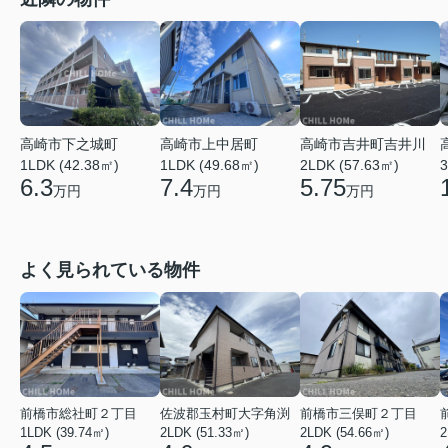
高崎市上中居町
高崎市吉井町吉井川
高崎市下之城町
1LDK (49.68㎡)
2LDK (57.63㎡)
1LDK (42.38㎡)
3
7.4
5.75
6.3
万円
万円
万円
よく見られている物件
前橋市総社町２丁目
佐波郡玉村町大字角渕
前橋市三俣町２丁目
1LDK (39.74㎡)
2LDK (51.33㎡)
2LDK (54.66㎡)
2