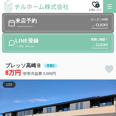
0
お気に入り
来店予約
カンタン60秒
→ CLICK!!
- reservation -
LINE登録
気軽に相談！
→ CLICK!!
- LINE official -
プレッソ高崎Ｂ
空室1
8万円
管理/共益費 3,000円
1
/
20