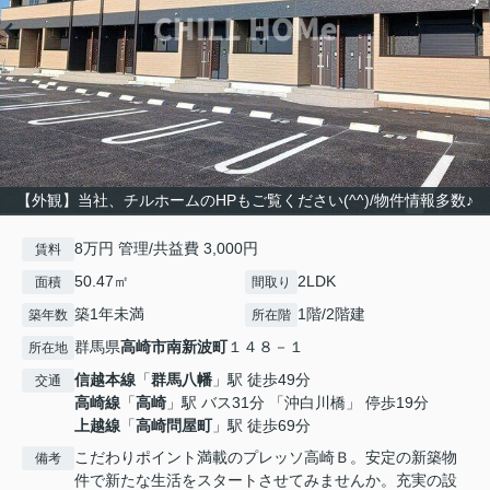
【外観】当社、チルホームのHPもご覧ください(^^)/物件情報多数♪
8万円 管理/共益費 3,000円
賃料
50.47㎡
2LDK
面積
間取り
築1年未満
1階/2階建
築年数
所在階
群馬県
高崎市
南新波町
１４８－１
所在地
信越本線
「
群馬八幡
」駅 徒歩49分
交通
高崎線
「
高崎
」駅 バス31分 「沖白川橋」 停歩19分
上越線
「
高崎問屋町
」駅 徒歩69分
こだわりポイント満載のプレッソ高崎Ｂ。安定の新築物
備考
件で新たな生活をスタートさせてみませんか。充実の設