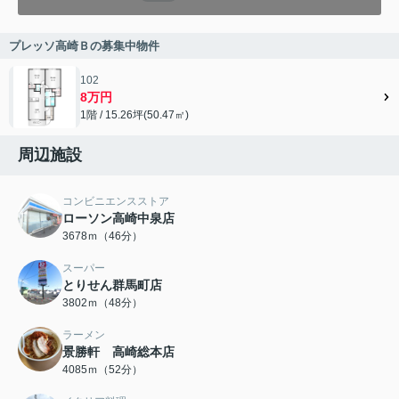
プレッソ高崎Ｂの募集中物件
102
8万円
1階 / 15.26坪(50.47㎡)
周辺施設
コンビニエンスストア
ローソン高崎中泉店
3678ｍ（46分）
スーパー
とりせん群馬町店
3802ｍ（48分）
ラーメン
景勝軒 高崎総本店
4085ｍ（52分）