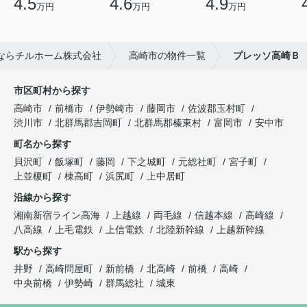
4.5
4.6
4.9
万円
万円
万円
ならチルホーム株式会社
高崎市の物件一覧
プレッソ高崎Ｂ
市区町村から探す
高崎市
前橋市
伊勢崎市
藤岡市
佐波郡玉村町
渋川市
北群馬郡吉岡町
北群馬郡榛東村
富岡市
安中市
町名から探す
貝沢町
飯塚町
藤岡
下之城町
元総社町
宮子町
上並榎町
棟高町
浜尻町
上中居町
沿線から探す
湘南新宿ライン高海
上越線
両毛線
信越本線
高崎線
八高線
上毛電鉄
上信電鉄
北陸新幹線
上越新幹線
駅から探す
井野
高崎問屋町
新前橋
北高崎
前橋
高崎
中央前橋
伊勢崎
群馬総社
城東