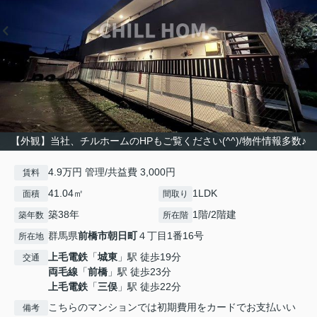
【外観】当社、チルホームのHPもご覧ください(^^)/物件情報多数♪
4.9万円 管理/共益費 3,000円
賃料
41.04㎡
1LDK
面積
間取り
築38年
1階/2階建
築年数
所在階
群馬県
前橋市
朝日町
４丁目1番16号
所在地
上毛電鉄
「
城東
」駅 徒歩19分
交通
両毛線
「
前橋
」駅 徒歩23分
上毛電鉄
「
三俣
」駅 徒歩22分
こちらのマンションでは初期費用をカードでお支払いい
備考