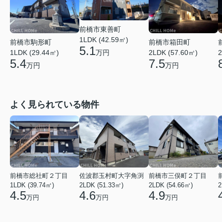
前橋市東善町
1LDK (42.59㎡)
前橋市駒形町
前橋市箱田町
5.1
万円
1LDK (29.44㎡)
2LDK (57.60㎡)
2
5.4
7.5
万円
万円
よく見られている物件
前橋市総社町２丁目
佐波郡玉村町大字角渕
前橋市三俣町２丁目
1LDK (39.74㎡)
2LDK (51.33㎡)
2LDK (54.66㎡)
2
4.5
4.6
4.9
万円
万円
万円