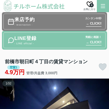
0
お気に入り
来店予約
カンタン60秒
→ CLICK!!
- reservation -
LINE登録
気軽に相談！
→ CLICK!!
- LINE official -
前橋市朝日町４丁目の賃貸マンション
空室1
4.9万円
管理/共益費 3,000円
1
/
32