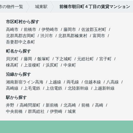
市の物件一覧
城東駅
前橋市朝日町４丁目の賃貸マンション
市区町村から探す
高崎市
前橋市
伊勢崎市
藤岡市
佐波郡玉村町
北群馬郡吉岡町
渋川市
北群馬郡榛東村
富岡市
吾妻郡中之条町
町名から探す
貝沢町
藤岡
飯塚町
下之城町
元総社町
宮子町
棟高町
上並榎町
浜尻町
中泉町
沿線から探す
湘南新宿ライン高海
上越線
両毛線
信越本線
八高線
高崎線
上毛電鉄
上信電鉄
北陸新幹線
上越新幹線
駅から探す
井野
高崎問屋町
新前橋
北高崎
前橋
高崎
中央前橋
群馬総社
伊勢崎
城東