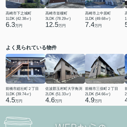
高崎市上中居町
高崎市下之城町
高崎市並榎町
1LDK (49.68㎡)
1
1LDK (42.38㎡)
3LDK (78.29㎡)
7.4
6.3
12.5
万円
万円
万円
よく見られている物件
前橋市総社町２丁目
佐波郡玉村町大字角渕
前橋市三俣町２丁目
1LDK (39.74㎡)
2LDK (51.33㎡)
2LDK (54.66㎡)
2
4.5
4.6
4.9
万円
万円
万円