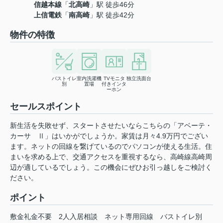
信越本線
「
北高崎
」駅 徒歩46分
上信電鉄
「
南高崎
」駅 徒歩42分
物件の特徴
バストイレ
室内洗濯機
TVモニタ
独立洗面台
別
置場
付きインタ
ーホン
セールスポイント
新生活を失敗せず、スタートさせたいならこちらの「アベーテ・
カーサ Ⅱ」はいかがでしょうか。家賃は月々4.9万円でござい
ます。ネットの回線を繋げているのでパソコンが使える生活。住
まいを求める上で、交通アクセスを重視するなら、高崎線高崎周
辺が適しているでしょう。この機会にぜひお引っ越しをご検討く
ださい。
ポイント
敷金礼金不要
2人入居相談
ネット専用回線
バストイレ別