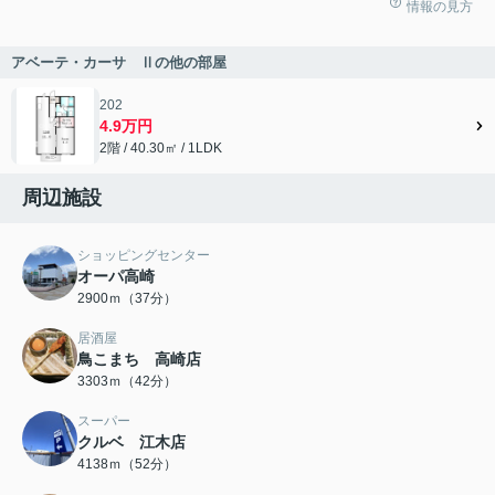
情報の見方
アベーテ・カーサ Ⅱの他の部屋
202
4.9万円
2階 / 40.30㎡ / 1LDK
周辺施設
ショッピングセンター
オーパ高崎
2900ｍ（37分）
居酒屋
鳥こまち 高崎店
3303ｍ（42分）
スーパー
クルベ 江木店
4138ｍ（52分）