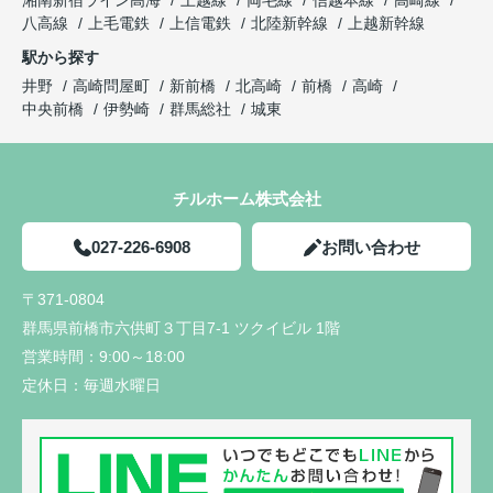
八高線
上毛電鉄
上信電鉄
北陸新幹線
上越新幹線
駅から探す
井野
高崎問屋町
新前橋
北高崎
前橋
高崎
中央前橋
伊勢崎
群馬総社
城東
チルホーム株式会社
027-226-6908
お問い合わせ
〒371-0804
群馬県前橋市六供町３丁目7-1 ツクイビル 1階
営業時間：
9:00～18:00
定休日：
毎週水曜日