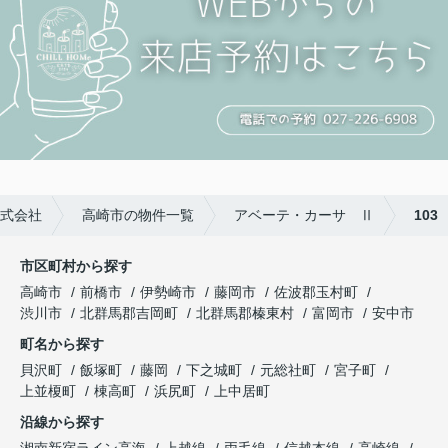
式会社
高崎市の物件一覧
アベーテ・カーサ Ⅱ
103
市区町村から探す
高崎市
前橋市
伊勢崎市
藤岡市
佐波郡玉村町
渋川市
北群馬郡吉岡町
北群馬郡榛東村
富岡市
安中市
町名から探す
貝沢町
飯塚町
藤岡
下之城町
元総社町
宮子町
上並榎町
棟高町
浜尻町
上中居町
沿線から探す
湘南新宿ライン高海
上越線
両毛線
信越本線
高崎線