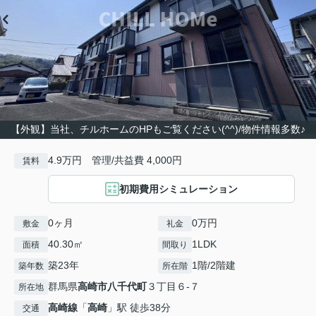
【外観】当社、チルホームのHPもご覧ください(^^)/物件情報多数♪
4.9万円 管理/共益費 4,000円
賃料
初期費用シミュレーション
0ヶ月
0万円
敷金
礼金
40.30㎡
1LDK
面積
間取り
築23年
1階/2階建
築年数
所在階
群馬県
高崎市
八千代町
３丁目６-７
所在地
高崎線
「
高崎
」駅 徒歩38分
交通