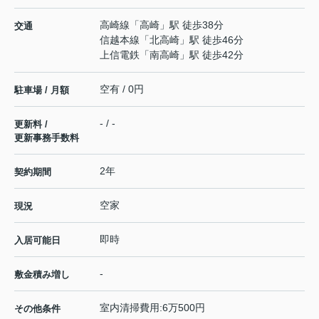
高崎線
「
高崎
」駅 徒歩38分
交通
信越本線
「
北高崎
」駅 徒歩46分
上信電鉄
「
南高崎
」駅 徒歩42分
空有 / 0円
駐車場 / 月額
- / -
更新料 /
更新事務手数料
2年
契約期間
空家
現況
即時
入居可能日
-
敷金積み増し
室内清掃費用:6万500円
その他条件