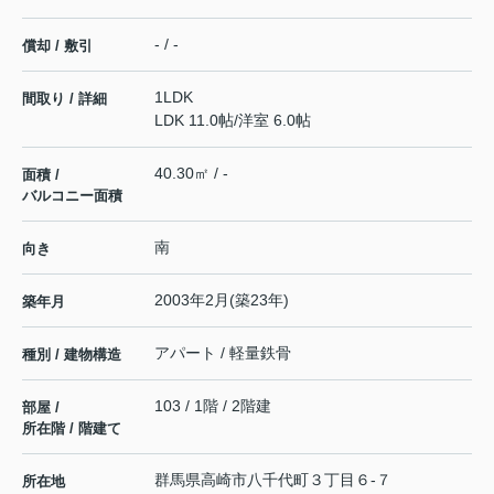
- / -
償却 / 敷引
1LDK
間取り / 詳細
LDK 11.0帖
/
洋室 6.0帖
40.30㎡ / -
面積 /
バルコニー面積
南
向き
2003年2月(築23年)
築年月
アパート / 軽量鉄骨
種別 / 建物構造
103 / 1階 / 2階建
部屋 /
所在階 / 階建て
群馬県
高崎市
八千代町
３丁目６-７
所在地