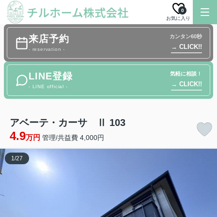
0
お気に入り
来店予約
カンタン60秒
→ CLICK!!
- reservation -
LINE登録
気軽に相談！
→ CLICK!!
- LINE official -
アベーテ・カーサ Ⅱ 103
4.9
万円
管理/共益費 4,000円
1
/
27