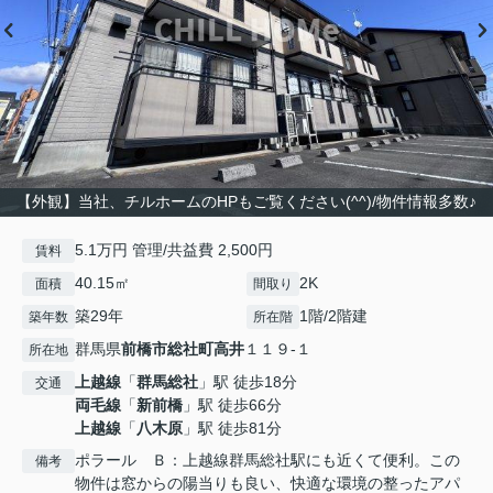
【外観】当社、チルホームのHPもご覧ください(^^)/物件情報多数♪
5.1万円 管理/共益費 2,500円
賃料
40.15㎡
2K
面積
間取り
築29年
1階/2階建
築年数
所在階
群馬県
前橋市
総社町高井
１１９-１
所在地
上越線
「
群馬総社
」駅 徒歩18分
交通
両毛線
「
新前橋
」駅 徒歩66分
上越線
「
八木原
」駅 徒歩81分
ポラール Ｂ：上越線群馬総社駅にも近くて便利。この
備考
物件は窓からの陽当りも良い、快適な環境の整ったアパ