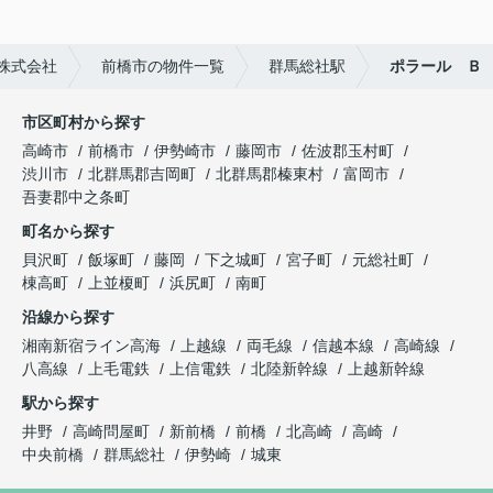
株式会社
前橋市の物件一覧
群馬総社駅
ポラール Ｂ
市区町村から探す
高崎市
前橋市
伊勢崎市
藤岡市
佐波郡玉村町
渋川市
北群馬郡吉岡町
北群馬郡榛東村
富岡市
吾妻郡中之条町
町名から探す
貝沢町
飯塚町
藤岡
下之城町
宮子町
元総社町
棟高町
上並榎町
浜尻町
南町
沿線から探す
湘南新宿ライン高海
上越線
両毛線
信越本線
高崎線
八高線
上毛電鉄
上信電鉄
北陸新幹線
上越新幹線
駅から探す
井野
高崎問屋町
新前橋
前橋
北高崎
高崎
中央前橋
群馬総社
伊勢崎
城東