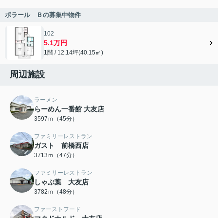
ポラール Ｂの募集中物件
102
5.1万円
1階 / 12.14坪(40.15㎡)
周辺施設
ラーメン
らーめん一番館 大友店
3597ｍ（45分）
ファミリーレストラン
ガスト 前橋西店
3713ｍ（47分）
ファミリーレストラン
しゃぶ葉 大友店
3782ｍ（48分）
ファーストフード