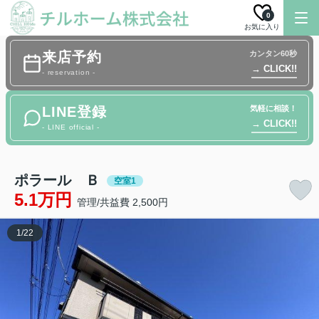
0
お気に入り
来店予約
カンタン60秒
→ CLICK!!
- reservation -
LINE登録
気軽に相談！
→ CLICK!!
- LINE official -
ポラール Ｂ
空室1
5.1万円
管理/共益費 2,500円
1
/
22