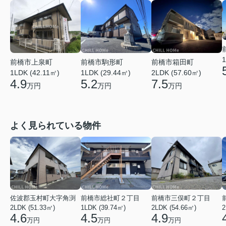
1
前橋市上泉町
前橋市駒形町
前橋市箱田町
1LDK (42.11㎡)
1LDK (29.44㎡)
2LDK (57.60㎡)
4.9
5.2
7.5
万円
万円
万円
よく見られている物件
佐波郡玉村町大字角渕
前橋市総社町２丁目
前橋市三俣町２丁目
2LDK (51.33㎡)
1LDK (39.74㎡)
2LDK (54.66㎡)
2
4.6
4.5
4.9
万円
万円
万円