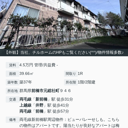
【外観】当社、チルホームのHPもご覧ください(^^)/物件情報多数♪
4.5万円 管理/共益費 -
賃料
39.66㎡
1R
面積
間取り
築37年
1階/2階建
築年数
所在階
群馬県
前橋市
元総社町
９４６
所在地
両毛線
「
新前橋
」駅 徒歩31分
交通
上越線
「
井野
」駅 徒歩41分
両毛線
「
前橋
」駅 徒歩57分
両毛線新前橋駅周辺物件：ビューパレーせしも。こちら
備考
の物件はアパートです。陽当たりが良好なアパートは梅