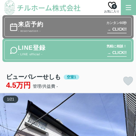
0
お気に入り
来店予約
カンタン60秒
→ CLICK!!
- reservation -
LINE登録
気軽に相談！
→ CLICK!!
- LINE official -
ビューパレーせしも
空室1
4.5万円
管理/共益費 -
1
/
21