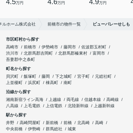
4.5
4.6
4.9
万円
万円
万円
チルホーム株式会社
前橋市の物件一覧
ビューパレーせしも
市区町村から探す
高崎市
前橋市
伊勢崎市
藤岡市
佐波郡玉村町
渋川市
北群馬郡吉岡町
北群馬郡榛東村
富岡市
吾妻郡中之条町
町名から探す
貝沢町
飯塚町
藤岡
下之城町
宮子町
元総社町
上並榎町
浜尻町
棟高町
南町
沿線から探す
湘南新宿ライン高海
上越線
両毛線
信越本線
高崎線
八高線
上毛電鉄
上信電鉄
北陸新幹線
上越新幹線
駅から探す
井野
高崎問屋町
新前橋
前橋
北高崎
高崎
中央前橋
伊勢崎
群馬総社
城東