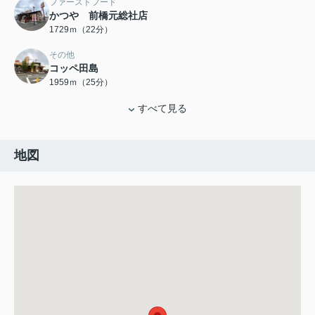
ファーストフード
かつや 前橋元総社店
1729ｍ（22分）
その他
コッペ田島
1959ｍ（25分）
すべて見る
地図