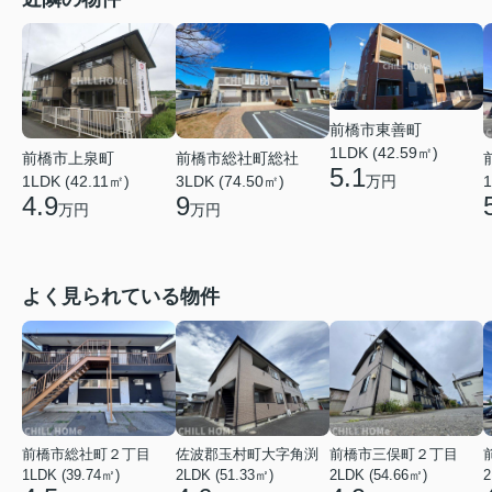
前橋市東善町
1LDK (42.59㎡)
前橋市上泉町
前橋市総社町総社
5.1
万円
1LDK (42.11㎡)
3LDK (74.50㎡)
1
4.9
9
万円
万円
よく見られている物件
前橋市総社町２丁目
佐波郡玉村町大字角渕
前橋市三俣町２丁目
1LDK (39.74㎡)
2LDK (51.33㎡)
2LDK (54.66㎡)
2