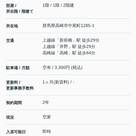
1階 / 1階 / 2階建
部屋 /
所在階 / 階建て
群馬県
高崎市
中尾町
1285-1
所在地
上越線
「
新前橋
」駅 徒歩29分
交通
上越線
「
井野
」駅 徒歩29分
高崎線
「
高崎
」駅 徒歩84分
空有 / 3,300円 (税込)
駐車場 / 月額
1ヶ月(新賃料) / -
更新料 /
更新事務手数料
2年
契約期間
空家
現況
即時
入居可能日