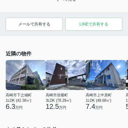
メールで共有する
LINEで共有する
近隣の物件
高崎市上中居町
高崎市下之城町
高崎市並榎町
1LDK (49.68㎡)
1
1LDK (42.38㎡)
3LDK (78.29㎡)
7.4
6.3
12.5
万円
万円
万円