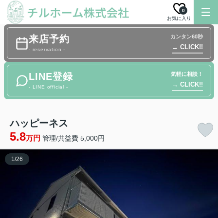
0
お気に入り
来店予約
カンタン60秒
→ CLICK!!
- reservation -
LINE登録
気軽に相談！
→ CLICK!!
- LINE official -
ハッピーネス
5.8
万円
管理/共益費 5,000円
1
/
26