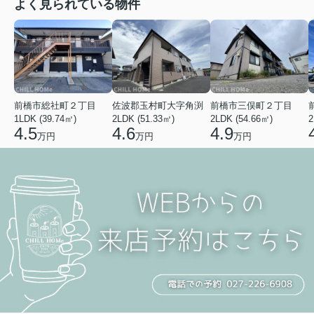
よく見られている物件
前橋市総社町２丁目
佐波郡玉村町大字角渕
前橋市三俣町２丁目
1LDK (39.74㎡)
2LDK (51.33㎡)
2LDK (54.66㎡)
2
4.5
4.6
4.9
万円
万円
万円