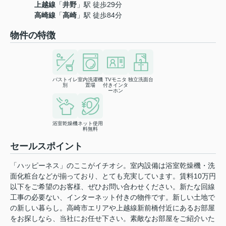
上越線
「
井野
」駅 徒歩29分
高崎線
「
高崎
」駅 徒歩84分
物件の特徴
バストイレ
室内洗濯機
TVモニタ
独立洗面台
別
置場
付きインタ
ーホン
浴室乾燥機
ネット使用
料無料
セールスポイント
「ハッピーネス」のここがイチオシ。室内設備は浴室乾燥機・洗
面化粧台などが揃っており、とても充実しています。賃料10万円
以下をご希望のお客様、ぜひお問い合わせください。新たな回線
工事の必要ない、インターネット付きの物件です。新しい土地で
の新しい暮らし。高崎市エリアや上越線新前橋付近にあるお部屋
をお探しなら、当社にお任せ下さい。素敵なお部屋をご紹介いた