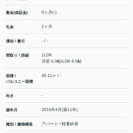
0ヶ月(-)
敷金(保証金)
1ヶ月
礼金
- / -
償却 / 敷引
1LDK
間取り / 詳細
洋室 6.0帖
/
LDK 8.5帖
40.11㎡ / -
面積 /
バルコニー面積
-
向き
2015年4月(築11年)
築年月
アパート / 軽量鉄骨
種別 / 建物構造