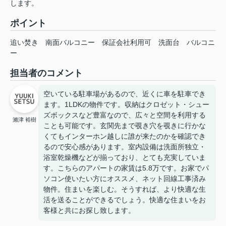
します。
ポイント
追い焚き
南面バルコニー
保証会社利用可
洗面台
バルコニ
ー
担当者のコメント
空いている駐車場があるので、近くに車を駐車でき
ます。1LDKの物件です。収納はクロゼット・シュー
ズボックスなど豊富なので、広々と空間を利用する
瀨津 裕樹
ことも可能です。玄関先まで覗き穴を覗きに行かな
くてもインターホン越しに誰が来たのかを確認でき
るので安心感があります。室内設備は洗面所独立・
浴室乾燥機などが揃っており、とても充実していま
す。こちらのアパートの家賃は5.8万です。お家でパ
ソコン使いたい方にオススメ、ネット回線工事済み
物件。住まいを楽しむ。そうすれば、より快適な生
活を送ることができるでしょう。快適な住まいをお
客様と共にお探し致します。