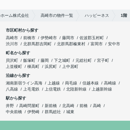
ルホーム株式会社
高崎市の物件一覧
ハッピーネス
1階
市区町村から探す
高崎市
前橋市
伊勢崎市
藤岡市
佐波郡玉村町
渋川市
北群馬郡吉岡町
北群馬郡榛東村
富岡市
安中市
町名から探す
貝沢町
飯塚町
藤岡
下之城町
元総社町
宮子町
上並榎町
棟高町
浜尻町
上中居町
沿線から探す
湘南新宿ライン高海
上越線
両毛線
信越本線
高崎線
八高線
上毛電鉄
上信電鉄
北陸新幹線
上越新幹線
駅から探す
井野
高崎問屋町
新前橋
北高崎
前橋
高崎
中央前橋
伊勢崎
群馬総社
城東