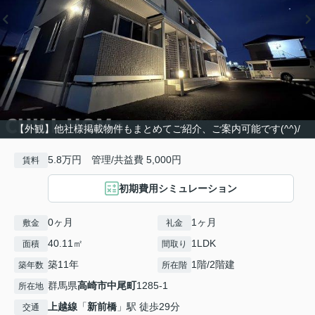
【外観】他社様掲載物件もまとめてご紹介、ご案内可能です(^^)/
5.8万円 管理/共益費 5,000円
賃料
初期費用シミュレーション
0ヶ月
1ヶ月
敷金
礼金
40.11㎡
1LDK
面積
間取り
築11年
1階/2階建
築年数
所在階
群馬県
高崎市
中尾町
1285-1
所在地
上越線
「
新前橋
」駅 徒歩29分
交通