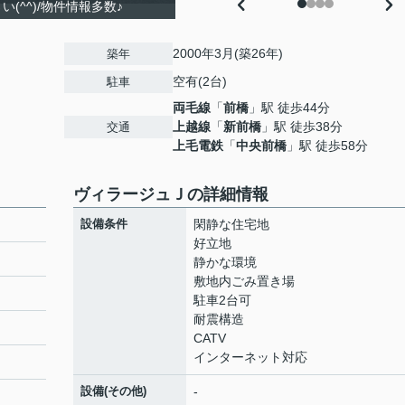
(^^)/物件情報多数♪
2000年3月(築26年)
築年
空有(2台)
駐車
両毛線
「
前橋
」駅 徒歩44分
上越線
「
新前橋
」駅 徒歩38分
交通
上毛電鉄
「
中央前橋
」駅 徒歩58分
ヴィラージュＪの詳細情報
設備条件
閑静な住宅地
好立地
静かな環境
敷地内ごみ置き場
駐車2台可
耐震構造
CATV
インターネット対応
設備(その他)
-