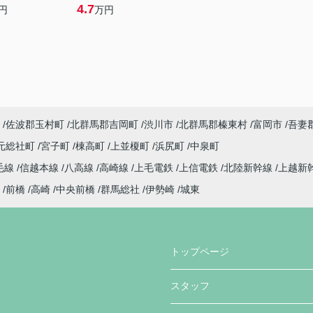
4.7
円
万円
佐波郡玉村町
北群馬郡吉岡町
渋川市
北群馬郡榛東村
富岡市
吾妻
元総社町
宮子町
棟高町
上並榎町
浜尻町
中泉町
毛線
信越本線
八高線
高崎線
上毛電鉄
上信電鉄
北陸新幹線
上越新
前橋
高崎
中央前橋
群馬総社
伊勢崎
城東
トップページ
スタッフ