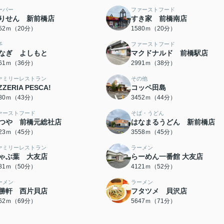
ーパー
ファーストフード
りせん 新前橋店
すき家 前橋南店
552ｍ（20分）
1580ｍ（20分）
亭
ファーストフード
なぎ よしもと
マクドナルド 前橋駅店
861ｍ（36分）
2991ｍ（38分）
ァミリーレストラン
その他
ZZERIA PESCA!
コッペ田島
380ｍ（43分）
3452ｍ（44分）
ァーストフード
そば・うどん
つや 前橋元総社店
はなまるうどん 新前橋店
523ｍ（45分）
3558ｍ（45分）
ァミリーレストラン
ラーメン
ゃぶ葉 大友店
らーめん一番館 大友店
981ｍ（50分）
4121ｍ（52分）
ーメン
ラーメン
勝軒 西片貝店
フタツメ 貝沢店
462ｍ（69分）
5647ｍ（71分）