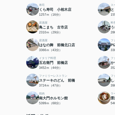
寿司
ス
くら寿司 小相木店
と
1257ｍ（16分）
1
居酒屋
料
鳥こまち 古市店
う
2310ｍ（29分）
2
居酒屋
フ
はなの舞 前橋北口店
PI
3366ｍ（43分）
3
イタリア料理
フ
五右衛門 前橋店
か
3452ｍ（44分）
3
ファミリーレストラン
フ
ステーキのどん 前橋
し
3724ｍ（47分）
3
焼肉
ラ
南大門ホルモン館
景
5399ｍ（68分）
5