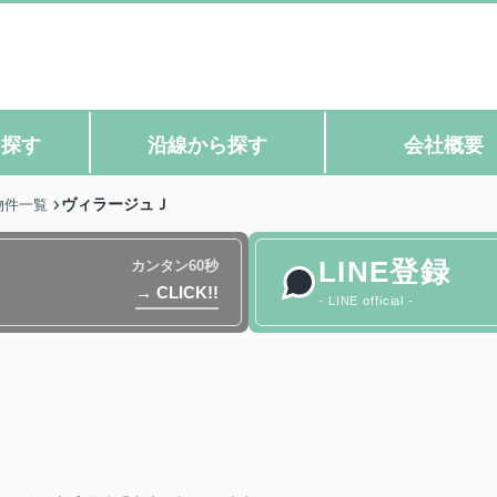
ら探す
沿線から探す
会社概要
ヴィラージュＪ
物件一覧
LINE登録
カンタン60秒
→ CLICK!!
- LINE official -