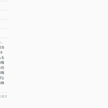
シ。
陽当
8
ある
情報
お任
情報
明な
連絡
の見方