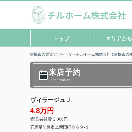
トップ
エリアか
前橋市の賃貸アパートならチルホーム株式会社
前橋市の
来店予約
- reservation -
ヴィラージュＪ
4.8万円
管理/共益費 2,000円
群馬県
前橋市
上新田町
９６９-１