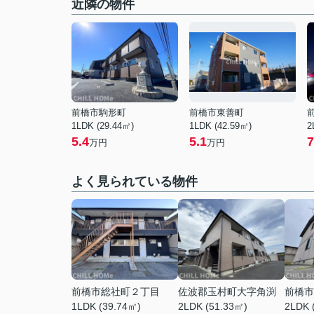
近隣の物件
前橋市駒形町
前橋市東善町
1LDK (29.44㎡)
1LDK (42.59㎡)
2
5.4
5.1
7
万円
万円
よく見られている物件
前橋市総社町２丁目
佐波郡玉村町大字角渕
前橋市
1LDK (39.74㎡)
2LDK (51.33㎡)
2LDK 