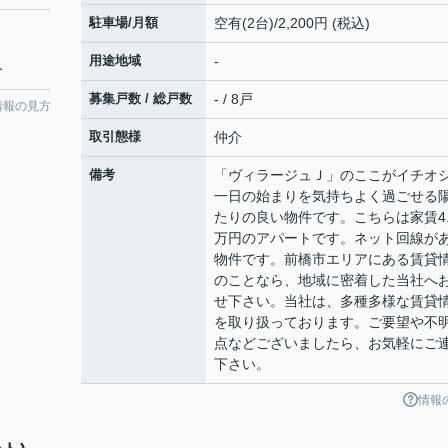
駐車場/月額
空有(2台)/2,200円 (税込)
用途地域
-
分
募集戸数 / 総戸数
- / 8戸
情報の見方
取引態様
仲介
備考
「ヴィラージュＪ」のここがイチオ
一日の始まりを気持ちよく過ごせる
たりの良い物件です。こちらは家賃4.
万円のアパートです。ネット回線が
物件です。前橋市エリアにある賃貸
のことなら、地域に密着した当社へ
せ下さい。当社は、多種多様な賃貸
を取り扱っております。ご要望や不
点などございましたら、お気軽にご
下さい。
情報