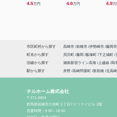
4.5
4.6
4.9
万円
万円
万
市区町村から探す
高崎市
前橋市
伊勢崎市
藤岡市
町名から探す
貝沢町
藤岡
飯塚町
下之城町
沿線から探す
湘南新宿ライン高海
上越線
両
駅から探す
井野
高崎問屋町
新前橋
北高崎
チルホーム株式会社
〒371-0804
群馬県前橋市六供町３丁目7-1 ツクイビル 1階
営業時間：
9:00～18:00