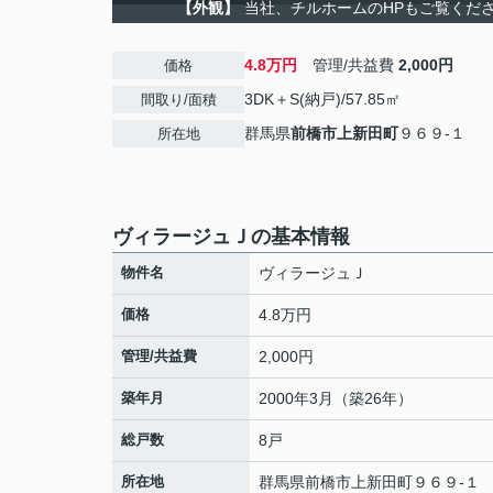
【外観】
当社、チルホームのHPもご覧ください
4.8万円
管理/共益費
2,000円
価格
3DK＋S(納戸)/57.85㎡
間取り/面積
群馬県
前橋市
上新田町
９６９-１
所在地
ヴィラージュＪの基本情報
物件名
ヴィラージュＪ
価格
4.8万円
管理/共益費
2,000円
築年月
2000年3月（築26年）
総戸数
8戸
所在地
群馬県
前橋市
上新田町
９６９-１