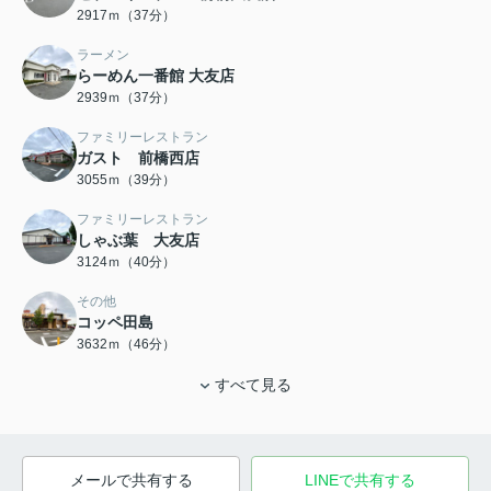
2917ｍ（37分）
ラーメン
らーめん一番館 大友店
2939ｍ（37分）
ファミリーレストラン
ガスト 前橋西店
3055ｍ（39分）
ファミリーレストラン
しゃぶ葉 大友店
3124ｍ（40分）
その他
コッペ田島
3632ｍ（46分）
すべて見る
メールで共有する
LINEで共有する