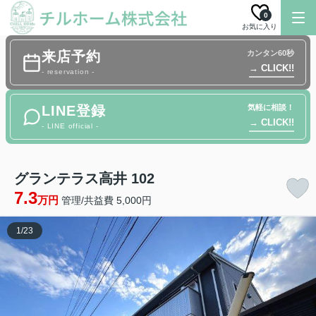
0
お気に入り
来店予約
カンタン60秒
→ CLICK!!
- reservation -
LINE登録
気軽に相談！
→ CLICK!!
- LINE official -
グランテラス高井 102
7.3
万円
管理/共益費 5,000円
1
/
23