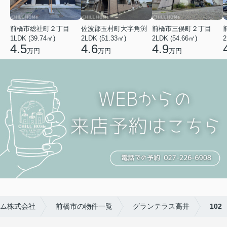
前橋市総社町２丁目
佐波郡玉村町大字角渕
前橋市三俣町２丁目
1LDK (39.74㎡)
2LDK (51.33㎡)
2LDK (54.66㎡)
2
4.5
4.6
4.9
万円
万円
万円
ム株式会社
前橋市の物件一覧
グランテラス高井
102