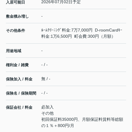
2026年07月02日予定
入居可能日
-
敷金積み増し
ﾙｰﾑｸﾘｰﾆﾝｸﾞ料金:7万7,000円 D-roomCardｷｰ
その他条件
料金:1万6,500円 町会費:300円（月額）
-
用途地域
- / -
権利金 / 雑費
無 / -
保険加入 / 料金
- / -
保険名 / 保険期間
必加入
保証会社 / 料金
その他
初回保証料35000円、月額保証料賃料等総額
の１％＋800円/月