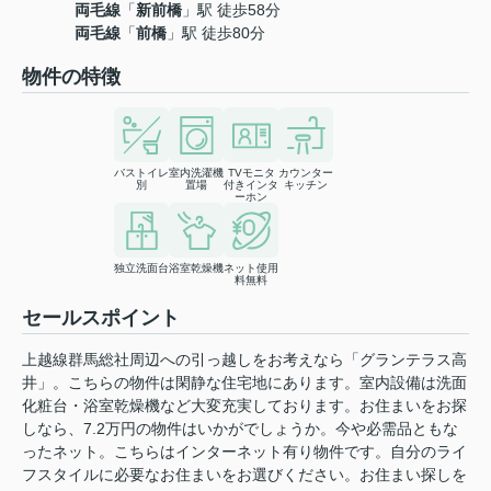
両毛線
「
新前橋
」駅 徒歩58分
両毛線
「
前橋
」駅 徒歩80分
物件の特徴
バストイレ
室内洗濯機
TVモニタ
カウンター
別
置場
付きインタ
キッチン
ーホン
独立洗面台
浴室乾燥機
ネット使用
料無料
セールスポイント
上越線群馬総社周辺への引っ越しをお考えなら「グランテラス高
井」。こちらの物件は閑静な住宅地にあります。室内設備は洗面
化粧台・浴室乾燥機など大変充実しております。お住まいをお探
しなら、7.2万円の物件はいかがでしょうか。今や必需品ともな
ったネット。こちらはインターネット有り物件です。自分のライ
フスタイルに必要なお住まいをお選びください。お住まい探しを