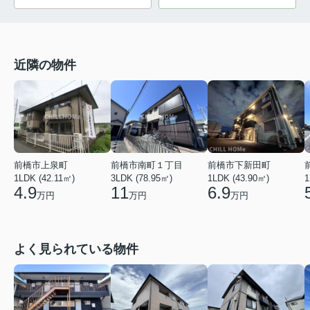
近隣の物件
前橋市上泉町
前橋市下新田町
前橋市南町１丁目
1LDK (42.11㎡)
1LDK (43.90㎡)
1
3LDK (78.95㎡)
4.9
6.9
11
万円
万円
万円
よく見られている物件