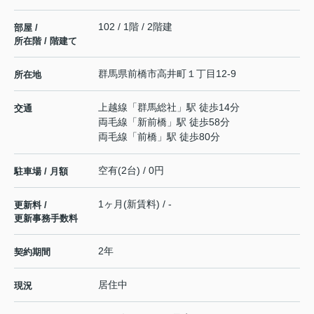
102 / 1階 / 2階建
部屋 /
所在階 / 階建て
群馬県
前橋市
高井町
１丁目12-9
所在地
上越線
「
群馬総社
」駅 徒歩14分
交通
両毛線
「
新前橋
」駅 徒歩58分
両毛線
「
前橋
」駅 徒歩80分
空有(2台) / 0円
駐車場 / 月額
1ヶ月(新賃料) / -
更新料 /
更新事務手数料
2年
契約期間
居住中
現況