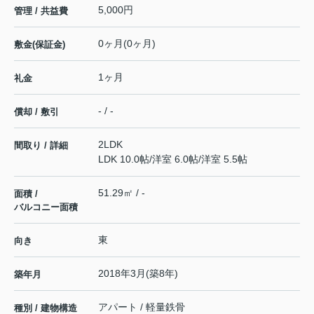
5,000円
管理 / 共益費
0ヶ月(0ヶ月)
敷金(保証金)
1ヶ月
礼金
- / -
償却 / 敷引
2LDK
間取り / 詳細
LDK 10.0帖
/
洋室 6.0帖
/
洋室 5.5帖
51.29㎡ / -
面積 /
バルコニー面積
東
向き
2018年3月(築8年)
築年月
アパート / 軽量鉄骨
種別 / 建物構造