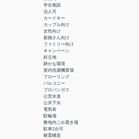
学生相談
法人可
カードキー
カップル向け
女性向け
新婚さん向け
ファミリー向け
キャンペーン
好立地
静かな環境
室内洗濯機置場
フローリング
バルコニー
プロパンガス
公営水道
公共下水
電気有
駐輪場
敷地内ごみ置き場
駐車2台可
耐震構造