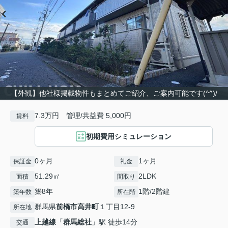
【外観】他社様掲載物件もまとめてご紹介、ご案内可能です(^^)/
7.3万円 管理/共益費 5,000円
賃料
初期費用シミュレーション
0ヶ月
1ヶ月
保証金
礼金
51.29㎡
2LDK
面積
間取り
築8年
1階/2階建
築年数
所在階
群馬県
前橋市
高井町
１丁目12-9
所在地
上越線
「
群馬総社
」駅 徒歩14分
交通