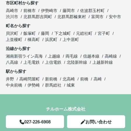
市区町村から探す
高崎市
前橋市
伊勢崎市
藤岡市
佐波郡玉村町
渋川市
北群馬郡吉岡町
北群馬郡榛東村
富岡市
安中市
町名から探す
貝沢町
飯塚町
藤岡
下之城町
元総社町
宮子町
上並榎町
棟高町
浜尻町
上中居町
沿線から探す
湘南新宿ライン高海
上越線
両毛線
信越本線
高崎線
八高線
上毛電鉄
上信電鉄
北陸新幹線
上越新幹線
駅から探す
井野
高崎問屋町
新前橋
北高崎
前橋
高崎
中央前橋
伊勢崎
群馬総社
城東
チルホーム株式会社
027-226-6908
お問い合わせ