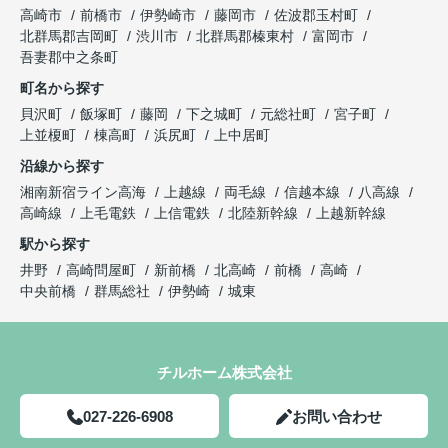
高崎市
前橋市
伊勢崎市
藤岡市
佐波郡玉村町
北群馬郡吉岡町
渋川市
北群馬郡榛東村
富岡市
吾妻郡中之条町
町名から探す
貝沢町
飯塚町
藤岡
下之城町
元総社町
宮子町
上並榎町
棟高町
浜尻町
上中居町
沿線から探す
湘南新宿ライン高海
上越線
両毛線
信越本線
八高線
高崎線
上毛電鉄
上信電鉄
北陸新幹線
上越新幹線
駅から探す
井野
高崎問屋町
新前橋
北高崎
前橋
高崎
中央前橋
群馬総社
伊勢崎
城東
チルホーム株式会社
027-226-6908
お問い合わせ