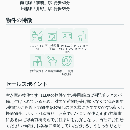
両毛線
「
前橋
」駅 徒歩53分
上越線
「
井野
」駅 徒歩58分
物件の特徴
バストイレ
室内洗濯機
TVモニタ
カウンター
別
置場
付きインタ
キッチン
ーホン
独立洗面台
浴室乾燥機
ネット使用
料無料
セールスポイント
空き家の物件です♪1LDKの物件です♪共用部には宅配ボックスが
備え付けられているため、対面で荷物を受け取らなくて済みます
♪家賃10万円以下の物件をお探しのお客様におすすめです♪暮らし
快適物件、ネット回線有り、お家でパソコンが使えます♪前橋市
にある両毛線新前橋周辺でお住まいをお探しなら、当社にお任せ
ください♪当社はお客様に満足していただけるようしっかりとサ