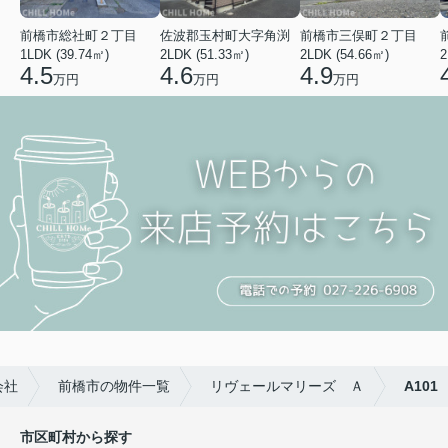
前橋市総社町２丁目
佐波郡玉村町大字角渕
前橋市三俣町２丁目
1LDK (39.74㎡)
2LDK (51.33㎡)
2LDK (54.66㎡)
2
4.5
4.6
4.9
万円
万円
万円
会社
前橋市の物件一覧
リヴェールマリーズ Ａ
A101
市区町村から探す