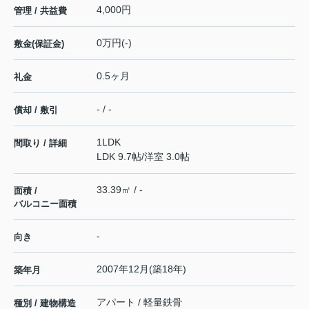
4,000円
管理 / 共益費
0万円(-)
敷金(保証金)
0.5ヶ月
礼金
- / -
償却 / 敷引
1LDK
間取り / 詳細
LDK 9.7帖
/
洋室 3.0帖
33.39㎡ / -
面積 /
バルコニー面積
-
向き
2007年12月(築18年)
築年月
アパート / 軽量鉄骨
種別 / 建物構造