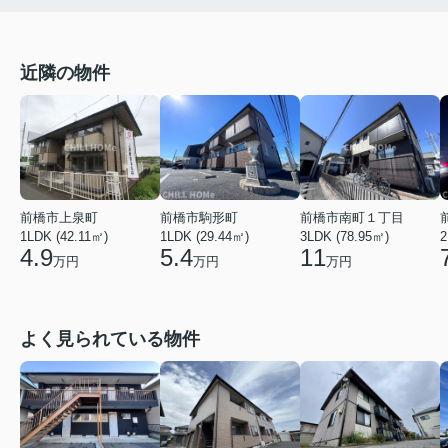
近隣の物件
前橋市上泉町
前橋市駒形町
前橋市南町１丁目
1LDK (42.11㎡)
1LDK (29.44㎡)
2
3LDK (78.95㎡)
4.9
5.4
11
万円
万円
万円
よく見られている物件