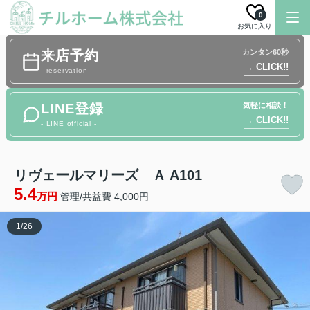
0
お気に入り
来店予約
カンタン60秒
→ CLICK!!
- reservation -
LINE登録
気軽に相談！
→ CLICK!!
- LINE official -
リヴェールマリーズ Ａ A101
5.4
万円
管理/共益費 4,000円
1
/
26