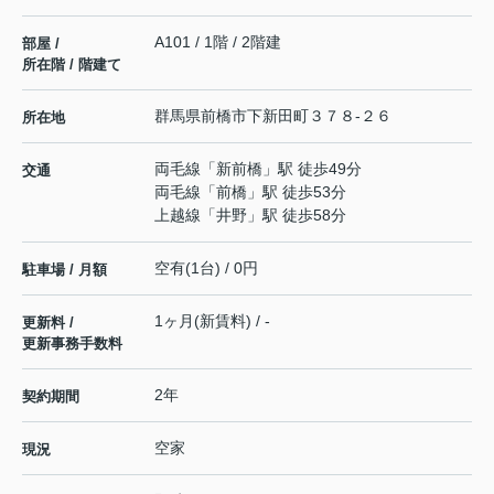
A101 / 1階 / 2階建
部屋 /
所在階 / 階建て
群馬県
前橋市
下新田町
３７８-２６
所在地
両毛線
「
新前橋
」駅 徒歩49分
交通
両毛線
「
前橋
」駅 徒歩53分
上越線
「
井野
」駅 徒歩58分
空有(1台) / 0円
駐車場 / 月額
1ヶ月(新賃料) / -
更新料 /
更新事務手数料
2年
契約期間
空家
現況