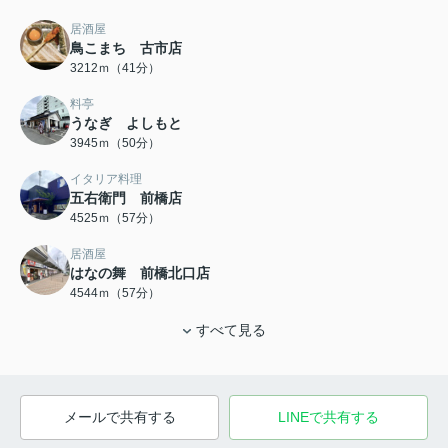
居酒屋
鳥こまち 古市店
3212ｍ（41分）
料亭
うなぎ よしもと
3945ｍ（50分）
イタリア料理
五右衛門 前橋店
4525ｍ（57分）
居酒屋
はなの舞 前橋北口店
4544ｍ（57分）
すべて見る
メールで共有する
LINEで共有する