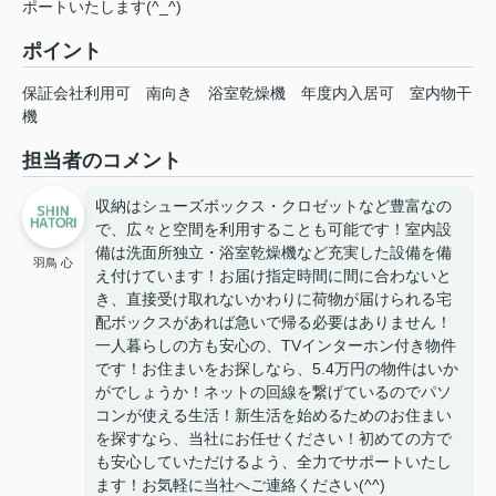
ポートいたします(^_^)
ポイント
保証会社利用可
南向き
浴室乾燥機
年度内入居可
室内物干
機
担当者のコメント
収納はシューズボックス・クロゼットなど豊富なの
で、広々と空間を利用することも可能です！室内設
備は洗面所独立・浴室乾燥機など充実した設備を備
羽鳥 心
え付けています！お届け指定時間に間に合わないと
き、直接受け取れないかわりに荷物が届けられる宅
配ボックスがあれば急いで帰る必要はありません！
一人暮らしの方も安心の、TVインターホン付き物件
です！お住まいをお探しなら、5.4万円の物件はいか
がでしょうか！ネットの回線を繋げているのでパソ
コンが使える生活！新生活を始めるためのお住まい
を探すなら、当社にお任せください！初めての方で
も安心していただけるよう、全力でサポートいたし
ます！お気軽に当社へご連絡ください(^^)