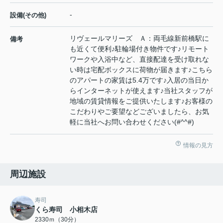
-
設備(その他)
リヴェールマリーズ Ａ：両毛線新前橋駅に
備考
も近くて便利♪駐輪場付き物件です♪リモート
ワークや入浴中など、直接配達を受け取れな
い時は宅配ボックスに荷物が届きます♪こちら
のアパートの家賃は5.4万です♪入居の当日か
らインターネットが使えます♪当社スタッフが
地域の賃貸情報をご提供いたします♪お客様の
こだわりやご要望などございましたら、お気
軽に当社へお問い合わせください(#^^#)
情報の見方
周辺施設
寿司
くら寿司 小相木店
2330ｍ（30分）