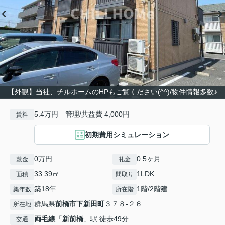
【外観】当社、チルホームのHPもご覧ください(^^)/物件情報多数♪
5.4万円 管理/共益費 4,000円
賃料
初期費用シミュレーション
0万円
0.5ヶ月
敷金
礼金
33.39㎡
1LDK
面積
間取り
築18年
1階/2階建
築年数
所在階
群馬県
前橋市
下新田町
３７８-２６
所在地
両毛線
「
新前橋
」駅 徒歩49分
交通