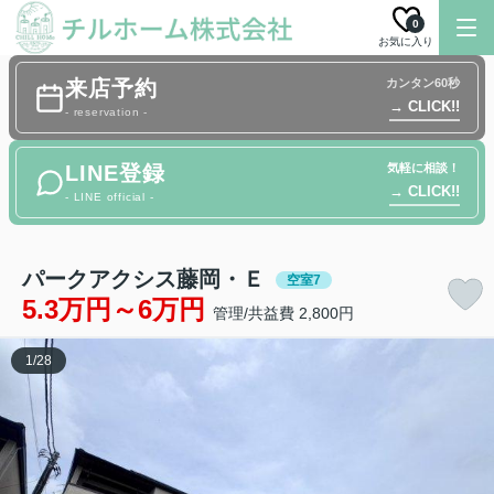
0
お気に入り
来店予約
カンタン60秒
→ CLICK!!
- reservation -
LINE登録
気軽に相談！
→ CLICK!!
- LINE official -
パークアクシス藤岡・Ｅ
空室7
5.3万円～6万円
管理/共益費 2,800円
1
/
28