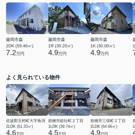
藤岡市森
藤岡市森
藤岡市森
1R (30.20㎡)
1K (30.00㎡)
2
2DK (59.46㎡)
4.9
4.9
7.2
万円
万円
万円
よく見られている物件
佐波郡玉村町大字角渕
前橋市総社町２丁目
前橋市三俣町２丁目
2LDK (51.33㎡)
1LDK (39.74㎡)
2LDK (54.66㎡)
2
4.6
4.5
4.9
万円
万円
万円