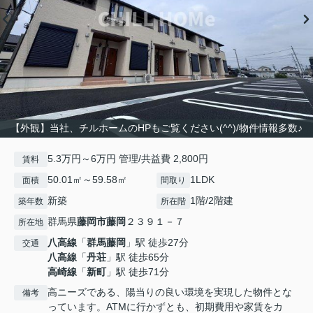
【外観】当社、チルホームのHPもご覧ください(^^)/物件情報多数♪
5.3万円～6万円 管理/共益費 2,800円
賃料
50.01㎡～59.58㎡
1LDK
面積
間取り
新築
1階/2階建
築年数
所在階
群馬県
藤岡市
藤岡
２３９１－７
所在地
八高線
「
群馬藤岡
」駅 徒歩27分
交通
八高線
「
丹荘
」駅 徒歩65分
高崎線
「
新町
」駅 徒歩71分
高ニーズである、陽当りの良い環境を実現した物件とな
備考
っています。ATMに行かずとも、初期費用や家賃をカ