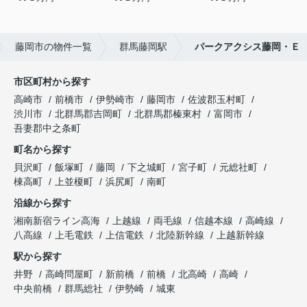
藤岡市の物件一覧
群馬藤岡駅
パークアクシス藤岡・Ｅ
市区町村から探す
高崎市
前橋市
伊勢崎市
藤岡市
佐波郡玉村町
渋川市
北群馬郡吉岡町
北群馬郡榛東村
富岡市
吾妻郡中之条町
町名から探す
貝沢町
飯塚町
藤岡
下之城町
宮子町
元総社町
棟高町
上並榎町
浜尻町
南町
沿線から探す
湘南新宿ライン高海
上越線
両毛線
信越本線
高崎線
八高線
上毛電鉄
上信電鉄
北陸新幹線
上越新幹線
駅から探す
井野
高崎問屋町
新前橋
前橋
北高崎
高崎
中央前橋
群馬総社
伊勢崎
城東