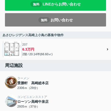
LINEからお問い合わせ
無料
お問い合わせ
無料
あさひレジデンス高崎上小鳥の募集中物件
207
6.3万円
2階 / 20.14坪(66.60㎡)
周辺施設
ラーメン
景勝軒 高崎総本店
2306ｍ（29分）
コンビニエンスストア
ローソン高崎中泉店
2935ｍ（37分）