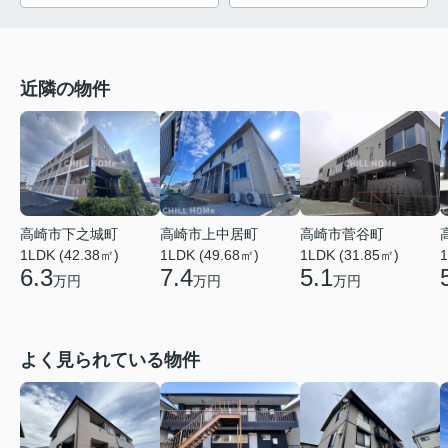
近隣の物件
高崎市上中居町
高崎市菅谷町
高崎市下之城町
1LDK (49.68㎡)
1LDK (31.85㎡)
1
1LDK (42.38㎡)
7.4
5.1
6.3
万円
万円
万円
よく見られている物件