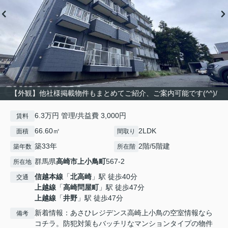
【外観】他社様掲載物件もまとめてご紹介、ご案内可能です(^^)/
6.3万円 管理/共益費 3,000円
賃料
66.60㎡
2LDK
面積
間取り
築33年
2階/5階建
築年数
所在階
群馬県
高崎市
上小鳥町
567-2
所在地
信越本線
「
北高崎
」駅 徒歩40分
交通
上越線
「
高崎問屋町
」駅 徒歩47分
上越線
「
井野
」駅 徒歩47分
新着情報：あさひレジデンス高崎上小鳥の空室情報なら
備考
コチラ。防犯対策もバッチリなマンションタイプの物件