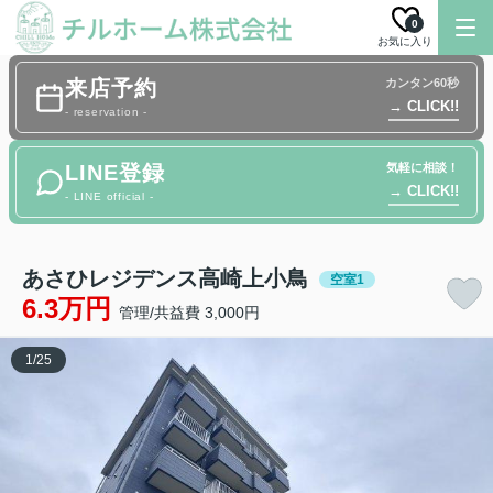
0
お気に入り
来店予約
カンタン60秒
→ CLICK!!
- reservation -
LINE登録
気軽に相談！
→ CLICK!!
- LINE official -
あさひレジデンス高崎上小鳥
空室1
6.3万円
管理/共益費 3,000円
1
/
25