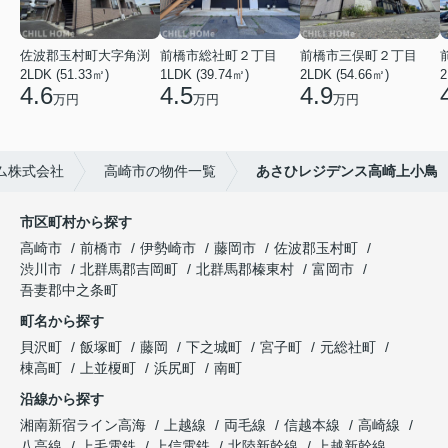
佐波郡玉村町大字角渕
前橋市総社町２丁目
前橋市三俣町２丁目
2LDK (51.33㎡)
1LDK (39.74㎡)
2LDK (54.66㎡)
2
4.6
4.5
4.9
万円
万円
万円
ム株式会社
高崎市の物件一覧
あさひレジデンス高崎上小鳥
市区町村から探す
高崎市
前橋市
伊勢崎市
藤岡市
佐波郡玉村町
渋川市
北群馬郡吉岡町
北群馬郡榛東村
富岡市
吾妻郡中之条町
町名から探す
貝沢町
飯塚町
藤岡
下之城町
宮子町
元総社町
棟高町
上並榎町
浜尻町
南町
沿線から探す
湘南新宿ライン高海
上越線
両毛線
信越本線
高崎線
八高線
上毛電鉄
上信電鉄
北陸新幹線
上越新幹線