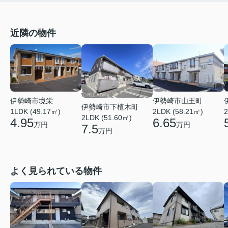
近隣の物件
伊勢崎市境栄
伊勢崎市山王町
伊勢崎市下植木町
2
1LDK (49.17㎡)
2LDK (58.21㎡)
2LDK (51.60㎡)
4.95
6.65
万円
万円
7.5
万円
よく見られている物件