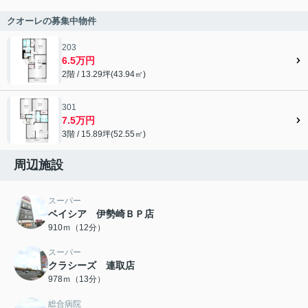
クオーレの募集中物件
203
6.5万円
2階 / 13.29坪(43.94㎡)
301
7.5万円
3階 / 15.89坪(52.55㎡)
周辺施設
スーパー
ベイシア 伊勢崎ＢＰ店
910ｍ（12分）
スーパー
クラシーズ 連取店
978ｍ（13分）
総合病院