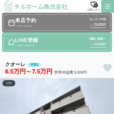
0
お気に入り
来店予約
カンタン60秒
→ CLICK!!
- reservation -
LINE登録
気軽に相談！
→ CLICK!!
- LINE official -
クオーレ
空室2
6.5万円～7.5万円
管理/共益費 5,000円
1
/
33