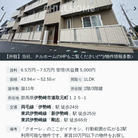
【外観】当社、チルホームのHPもご覧ください(^^)/物件情報多数♪
6.5万円～7.5万円 管理/共益費 5,000円
賃料
43.94㎡～52.55㎡
1LDK
面積
間取り
築11年
2階/3階建
築年数
所在階
群馬県
伊勢崎市
連取元町
１２５-１
所在地
両毛線
「
伊勢崎
」駅 徒歩24分
交通
東武伊勢崎線
「
新伊勢崎
」駅 徒歩25分
東武伊勢崎線
「
剛志
」駅 徒歩65分
「クオーレ」のここがイチオシ。行動範囲が広がる2駅
備考
利用可能な物件です。家賃10万円以下の物件をお探し