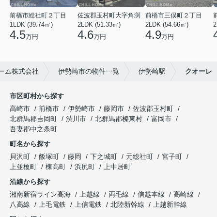
前橋市総社町２丁目
佐波郡玉村町大字角渕
前橋市三俣町２丁目
1LDK (39.74㎡)
2LDK (51.33㎡)
2LDK (54.66㎡)
2
4.5
4.6
4.9
万円
万円
万円
ーム株式会社
伊勢崎市の物件一覧
伊勢崎駅
クオーレ
市区町村から探す
高崎市
前橋市
伊勢崎市
藤岡市
佐波郡玉村町
北群馬郡吉岡町
渋川市
北群馬郡榛東村
富岡市
吾妻郡中之条町
町名から探す
貝沢町
飯塚町
藤岡
下之城町
元総社町
宮子町
上並榎町
棟高町
浜尻町
上中居町
沿線から探す
湘南新宿ライン高海
上越線
両毛線
信越本線
高崎線
八高線
上毛電鉄
上信電鉄
北陸新幹線
上越新幹線