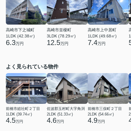
高崎市上中居町
高崎市下之城町
高崎市並榎町
1LDK (49.68㎡)
1
1LDK (42.38㎡)
3LDK (78.29㎡)
7.4
6.3
12.5
万円
万円
万円
よく見られている物件
前橋市総社町２丁目
佐波郡玉村町大字角渕
前橋市三俣町２丁目
1LDK (39.74㎡)
2LDK (51.33㎡)
2LDK (54.66㎡)
2
4.5
4.6
4.9
万円
万円
万円