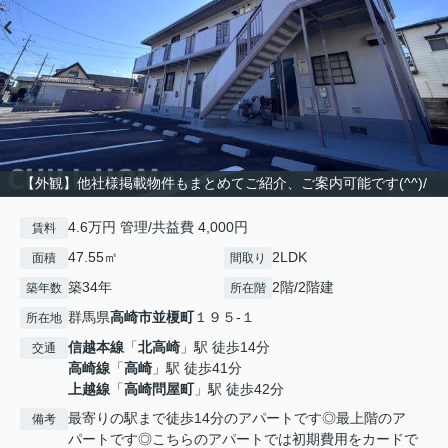
【外観】他社様掲載物件もまとめてご紹介、ご案内可能です(^^)/
4.6万円 管理/共益費 4,000円
賃料
47.55㎡
2LDK
面積
間取り
築34年
2階/2階建
築年数
所在階
群馬県
高崎市
並榎町
１９５-１
所在地
信越本線
「
北高崎
」駅 徒歩14分
交通
高崎線
「
高崎
」駅 徒歩41分
上越線
「
高崎問屋町
」駅 徒歩42分
最寄りの駅まで徒歩14分のアパートです◎最上階のア
備考
パートです◎こちらのアパートでは初期費用をカードで