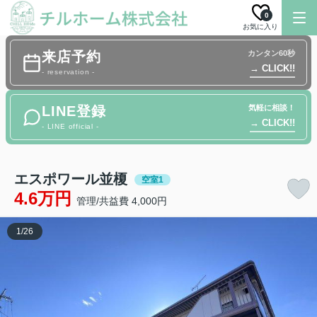
0
お気に入り
来店予約
カンタン60秒
→ CLICK!!
- reservation -
LINE登録
気軽に相談！
→ CLICK!!
- LINE official -
エスポワール並榎
空室1
4.6万円
管理/共益費 4,000円
1
/
26