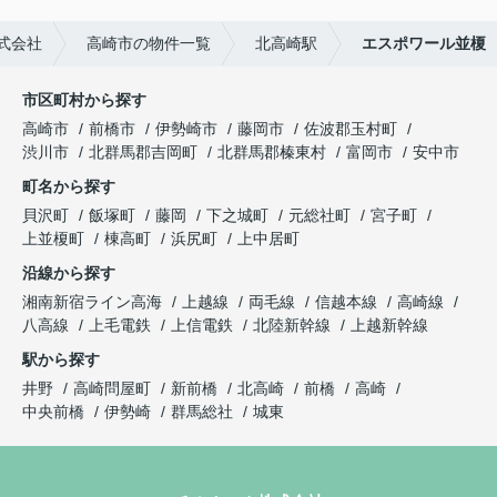
式会社
高崎市の物件一覧
北高崎駅
エスポワール並榎
市区町村から探す
高崎市
前橋市
伊勢崎市
藤岡市
佐波郡玉村町
渋川市
北群馬郡吉岡町
北群馬郡榛東村
富岡市
安中市
町名から探す
貝沢町
飯塚町
藤岡
下之城町
元総社町
宮子町
上並榎町
棟高町
浜尻町
上中居町
沿線から探す
湘南新宿ライン高海
上越線
両毛線
信越本線
高崎線
八高線
上毛電鉄
上信電鉄
北陸新幹線
上越新幹線
駅から探す
井野
高崎問屋町
新前橋
北高崎
前橋
高崎
中央前橋
伊勢崎
群馬総社
城東