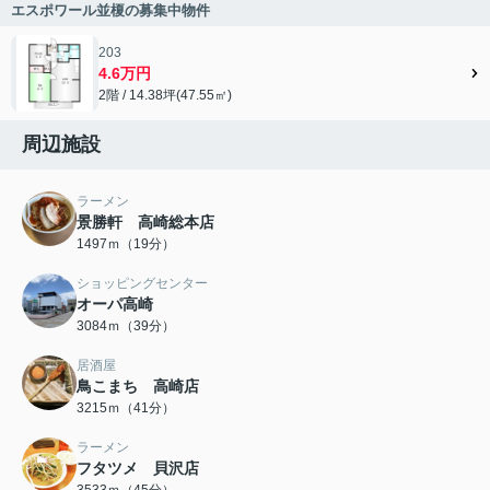
エスポワール並榎の募集中物件
203
4.6万円
2階 / 14.38坪(47.55㎡)
周辺施設
ラーメン
景勝軒 高崎総本店
1497ｍ（19分）
ショッピングセンター
オーパ高崎
3084ｍ（39分）
居酒屋
鳥こまち 高崎店
3215ｍ（41分）
ラーメン
フタツメ 貝沢店