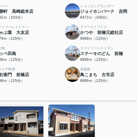
ーメン
ショッピングセンター
勝軒 高崎総本店
ジョイホンパーク 吉岡
232ｍ（103分）
8472ｍ（106分）
ァミリーレストラン
ファーストフード
ゃぶ葉 大友店
かつや 前橋元総社店
579ｍ（120分）
9999ｍ（125分）
の他
ファミリーレストラン
ッペ田島
ステーキのどん 前橋
999ｍ（125分）
9999ｍ（125分）
タリア料理
居酒屋
右衛門 前橋店
鳥こまち 古市店
999ｍ（125分）
9999ｍ（125分）