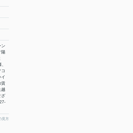
ーン
す陽
ま
様、
ソコ
いイ
の賃
上越
ござ
7-
の見方