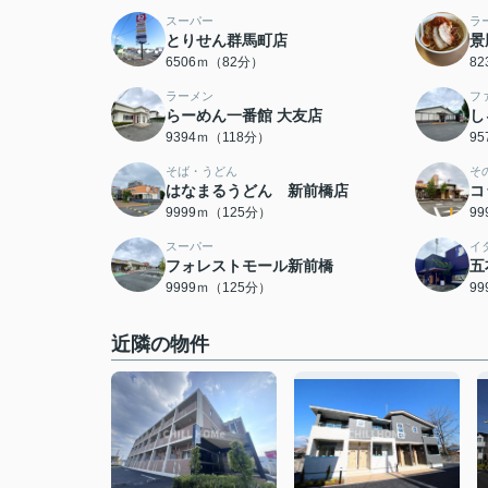
スーパー
ラ
とりせん群馬町店
景
6506ｍ（82分）
8
ラーメン
フ
らーめん一番館 大友店
し
9394ｍ（118分）
9
そば・うどん
そ
はなまるうどん 新前橋店
コ
9999ｍ（125分）
9
スーパー
イ
フォレストモール新前橋
五
9999ｍ（125分）
9
近隣の物件