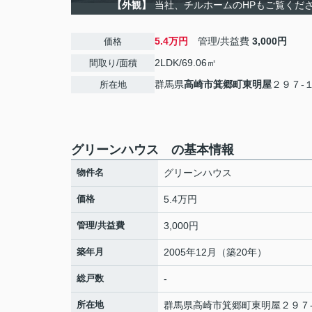
【外観】
当社、チルホームのHPもご覧ください
5.4万円
管理/共益費
3,000円
価格
2LDK/69.06㎡
間取り/面積
群馬県
高崎市
箕郷町東明屋
２９７-
所在地
グリーンハウス の基本情報
物件名
グリーンハウス
価格
5.4万円
管理/共益費
3,000円
築年月
2005年12月（築20年）
総戸数
-
所在地
群馬県
高崎市
箕郷町東明屋
２９７