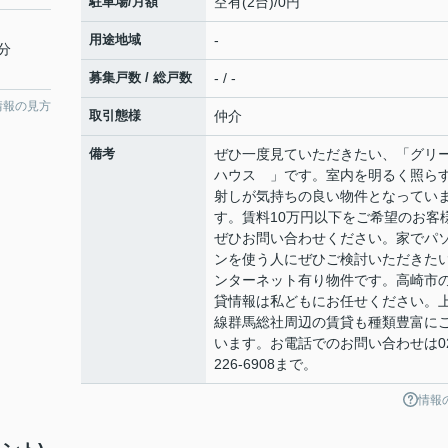
駐車場/月額
空有(2台)/0円
用途地域
-
7分
募集戸数 / 総戸数
- / -
情報の見方
取引態様
仲介
備考
ぜひ一度見ていただきたい、「グリ
ハウス 」です。室内を明るく照ら
射しが気持ちの良い物件となってい
す。賃料10万円以下をご希望のお客
ぜひお問い合わせください。家でパ
ンを使う人にぜひご検討いただきた
ンターネット有り物件です。高崎市
貸情報は私どもにお任せください。
線群馬総社周辺の賃貸も種類豊富に
います。お電話でのお問い合わせは02
226-6908まで。
情報