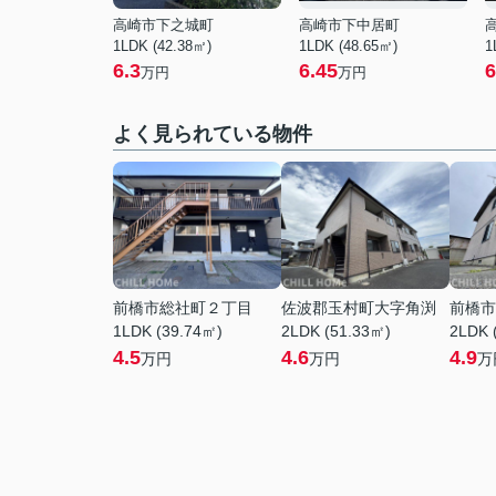
高崎市下之城町
高崎市下中居町
1LDK (42.38㎡)
1LDK (48.65㎡)
1
6.3
6.45
6
万円
万円
よく見られている物件
前橋市総社町２丁目
佐波郡玉村町大字角渕
前橋市
1LDK (39.74㎡)
2LDK (51.33㎡)
2LDK 
4.5
4.6
4.9
万円
万円
万