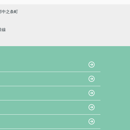
郡中之条町
幹線