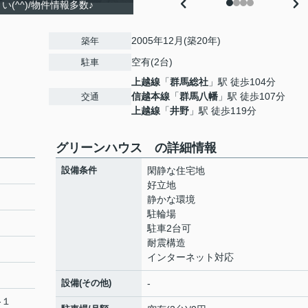
(^^)/物件情報多数♪
2005年12月(築20年)
築年
空有(2台)
駐車
上越線
「
群馬総社
」駅 徒歩104分
１
信越本線
「
群馬八幡
」駅 徒歩107分
交通
上越線
「
井野
」駅 徒歩119分
グリーンハウス の詳細情報
設備条件
閑静な住宅地
好立地
静かな環境
駐輪場
駐車2台可
耐震構造
インターネット対応
設備(その他)
-
-１