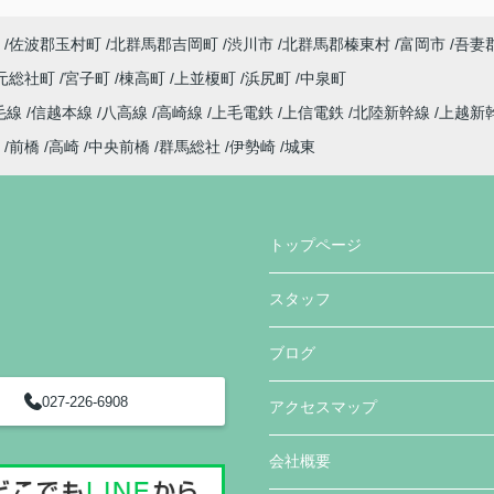
佐波郡玉村町
北群馬郡吉岡町
渋川市
北群馬郡榛東村
富岡市
吾妻
元総社町
宮子町
棟高町
上並榎町
浜尻町
中泉町
毛線
信越本線
八高線
高崎線
上毛電鉄
上信電鉄
北陸新幹線
上越新
前橋
高崎
中央前橋
群馬総社
伊勢崎
城東
トップページ
スタッフ
ブログ
027-226-6908
アクセスマップ
会社概要