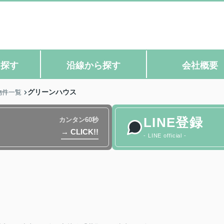
ら探す
沿線から探す
会社概要
グリーンハウス
物件一覧
LINE登録
カンタン60秒
→ CLICK!!
- LINE official -