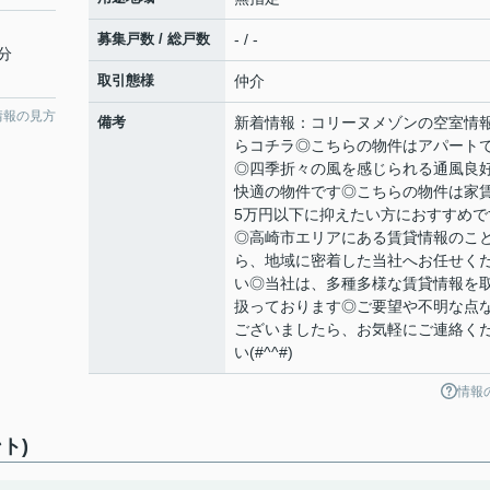
募集戸数 / 総戸数
- / -
9分
取引態様
仲介
情報の見方
備考
新着情報：コリーヌメゾンの空室情
らコチラ◎こちらの物件はアパート
◎四季折々の風を感じられる通風良
快適の物件です◎こちらの物件は家
5万円以下に抑えたい方におすすめで
◎高崎市エリアにある賃貸情報のこ
ら、地域に密着した当社へお任せく
い◎当社は、多種多様な賃貸情報を
扱っております◎ご要望や不明な点
ございましたら、お気軽にご連絡く
い(#^^#)
情報
ト)