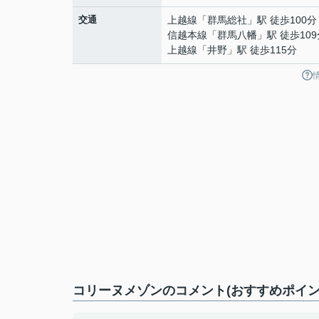
交通
上越線
「
群馬総社
」駅 徒歩100分
信越本線
「
群馬八幡
」駅 徒歩10
上越線
「
井野
」駅 徒歩115分
コリーヌメゾンのコメント(おすすめポイン