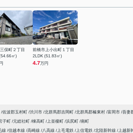
三俣町２丁目
前橋市上小出町１丁目
(54.66㎡)
2LDK (51.83㎡)
4.7
円
万円
佐波郡玉村町
渋川市
北群馬郡吉岡町
北群馬郡榛東村
富岡市
吾妻
宮子町
元総社町
棟高町
上並榎町
浜尻町
南町
毛線
信越本線
高崎線
八高線
上毛電鉄
上信電鉄
北陸新幹線
上越新