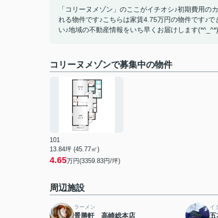
「コリーヌメゾン」のここがイチオシ♪初期費用の
れる物件です♪こちらは家賃4.75万円の物件です
い♪地域の不動産情報をいち早くお届けします(*^_^*
コリーヌメゾンで募集中の物件
101
13.84坪 (45.77㎡)
4.65
万円(3359.83円/坪)
周辺施設
ラーメン
イ
景勝軒 高崎総本店
五