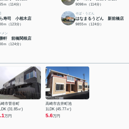
065ｍ（114分）
9098ｍ（114分）
司
そば・うどん
ら寿司 小相木店
はなまるうどん 新前橋店
800ｍ（123分）
9855ｍ（124分）
ーメン
勝軒 前橋関根店
900ｍ（124分）
高崎市菅谷町
高崎市吉井町池
LDK (31.85㎡)
1LDK (45.77㎡)
.1
5.6
万円
万円