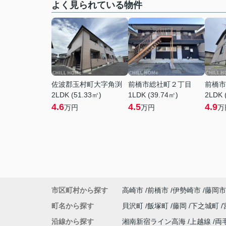
よく見られている物件
佐波郡玉村町大字角渕
前橋市総社町２丁目
前橋市
2LDK (51.33㎡)
1LDK (39.74㎡)
2LDK 
4.6
4.5
4.9
万円
万円
万
市区町村から探す
高崎市
前橋市
伊勢崎市
藤岡市
町名から探す
貝沢町
飯塚町
藤岡
下之城町
沿線から探す
湘南新宿ライン高海
上越線
両