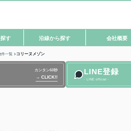
ら探す
沿線から探す
会社概要
コリーヌメゾン
物件一覧
LINE登録
カンタン60秒
→ CLICK!!
- LINE official -