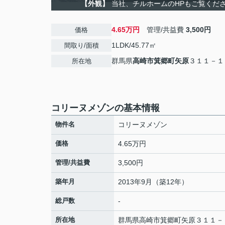
【外観】
当社、チルホームのHPもご覧ください
4.65万円
管理/共益費
3,500円
価格
1LDK/45.77㎡
間取り/面積
群馬県
高崎市
箕郷町矢原
３１１－１
所在地
コリーヌメゾンの基本情報
物件名
コリーヌメゾン
価格
4.65万円
管理/共益費
3,500円
築年月
2013年9月（築12年）
総戸数
-
所在地
群馬県
高崎市
箕郷町矢原
３１１－