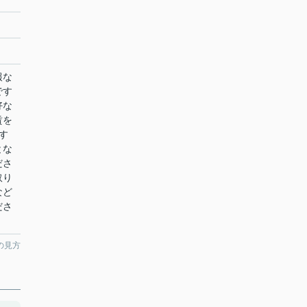
報な
です
好な
賃を
す
とな
ださ
取り
など
ださ
の見方