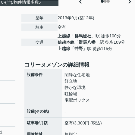
(^^)/物件情報多数♪
2013年9月(築12年)
築年
空有
駐車
上越線
「
群馬総社
」駅 徒歩100分
信越本線
「
群馬八幡
」駅 徒歩109分
交通
上越線
「
井野
」駅 徒歩115分
コリーヌメゾンの詳細情報
設備条件
閑静な住宅地
好立地
静かな環境
駐輪場
宅配ボックス
設備(その他)
-
駐車場/月額
空有/3,300円 (税込)
１
用途地域
無指定