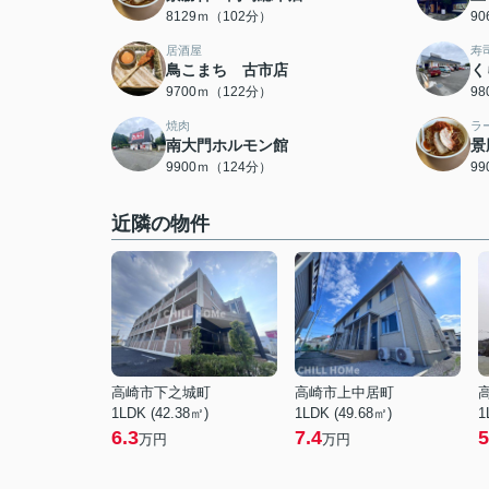
8129ｍ（102分）
9
居酒屋
寿
鳥こまち 古市店
く
9700ｍ（122分）
9
焼肉
ラ
南大門ホルモン館
景
9900ｍ（124分）
9
近隣の物件
高崎市下之城町
高崎市上中居町
1LDK (42.38㎡)
1LDK (49.68㎡)
1
6.3
7.4
5
万円
万円