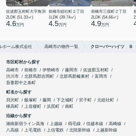
佐波郡玉村町大字角渕
前橋市総社町２丁目
前橋市三俣町２丁目
2LDK (51.33㎡)
1LDK (39.74㎡)
2LDK (54.66㎡)
2
4.6
4.5
4.9
万円
万円
万円
ルホーム株式会社
高崎市の物件一覧
クローバーハイツ Ｂ
市区町村から探す
高崎市
前橋市
伊勢崎市
藤岡市
佐波郡玉村町
渋川市
北群馬郡吉岡町
北群馬郡榛東村
富岡市
吾妻郡中之条町
町名から探す
貝沢町
飯塚町
藤岡
下之城町
宮子町
元総社町
棟高町
上並榎町
浜尻町
南町
沿線から探す
湘南新宿ライン高海
上越線
両毛線
信越本線
高崎線
八高線
上毛電鉄
上信電鉄
北陸新幹線
上越新幹線