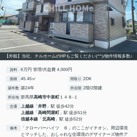
【外観】当社、チルホームのHPもご覧ください(^^)/物件情報多数♪
6万円 管理/共益費 4,000円
賃料
45.45㎡
2DK
面積
間取り
築24年
2階/2階建
築年数
所在階
群馬県
高崎市
中泉町
１４８-１
所在地
上越線
「
井野
」駅 徒歩42分
交通
上越線
「
高崎問屋町
」駅 徒歩51分
信越本線
「
北高崎
」駅 徒歩52分
「クローバーハイツ Ｂ」のここがイチオシ。周辺環境
備考
とマッチした、おしゃれな住環境のデザイナーズ物件ア