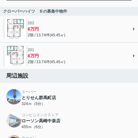
クローバーハイツ Ｂの募集中物件
202
6万円
2階 / 13.74坪(45.45㎡)
201
6万円
2階 / 13.74坪(45.45㎡)
周辺施設
スーパー
とりせん群馬町店
324ｍ（5分）
コンビニエンスストア
ローソン高崎中泉店
455ｍ（6分）