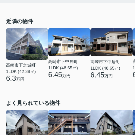
近隣の物件
高崎市下中居町
高崎市下中居町
高崎市下之城町
1LDK (48.65㎡)
1
1LDK (48.65㎡)
1LDK (42.38㎡)
6.45
6.45
万円
万円
6.3
万円
よく見られている物件