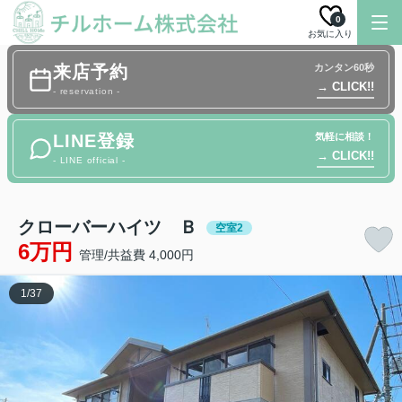
0
お気に入り
来店予約
カンタン60秒
→ CLICK!!
- reservation -
LINE登録
気軽に相談！
→ CLICK!!
- LINE official -
クローバーハイツ Ｂ
空室2
6万円
管理/共益費 4,000円
1
/
37