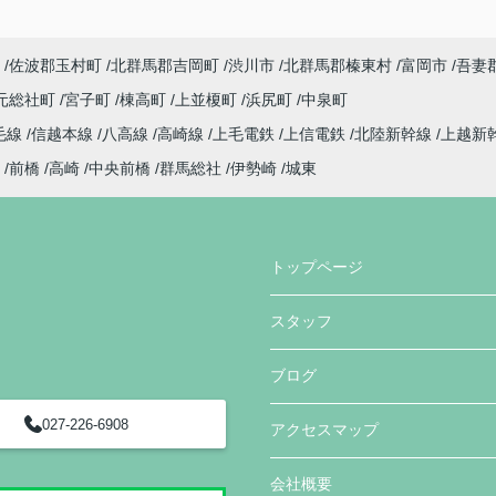
佐波郡玉村町
北群馬郡吉岡町
渋川市
北群馬郡榛東村
富岡市
吾妻
元総社町
宮子町
棟高町
上並榎町
浜尻町
中泉町
毛線
信越本線
八高線
高崎線
上毛電鉄
上信電鉄
北陸新幹線
上越新
前橋
高崎
中央前橋
群馬総社
伊勢崎
城東
トップページ
スタッフ
ブログ
027-226-6908
アクセスマップ
会社概要