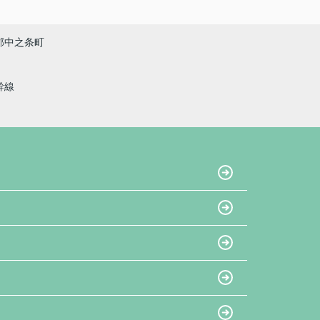
郡中之条町
幹線