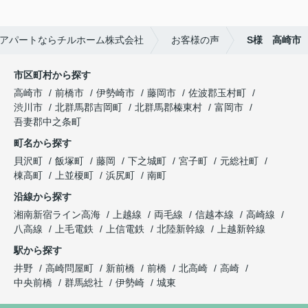
アパートならチルホーム株式会社
お客様の声
S様 高崎市
市区町村から探す
高崎市
前橋市
伊勢崎市
藤岡市
佐波郡玉村町
渋川市
北群馬郡吉岡町
北群馬郡榛東村
富岡市
吾妻郡中之条町
町名から探す
貝沢町
飯塚町
藤岡
下之城町
宮子町
元総社町
棟高町
上並榎町
浜尻町
南町
沿線から探す
湘南新宿ライン高海
上越線
両毛線
信越本線
高崎線
八高線
上毛電鉄
上信電鉄
北陸新幹線
上越新幹線
駅から探す
井野
高崎問屋町
新前橋
前橋
北高崎
高崎
中央前橋
群馬総社
伊勢崎
城東